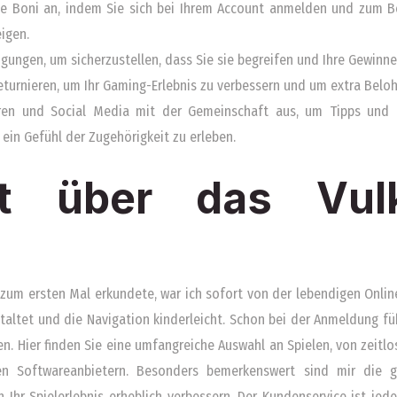
he Boni an, indem Sie sich bei Ihrem Account anmelden und zum Be
igen.
gungen, um sicherzustellen, dass Sie sie begreifen und Ihre Gewinn
turnieren, um Ihr Gaming-Erlebnis zu verbessern und um extra Bel
ren und Social Media mit der Gemeinschaft aus, um Tipps und T
d ein Gefühl der Zugehörigkeit zu erleben.
ht über das Vulk
o zum ersten Mal erkundete, war ich sofort von der lebendigen Onli
altet und die Navigation kinderleicht. Schon bei der Anmeldung füh
Hier finden Sie eine umfangreiche Auswahl an Spielen, von zeitlos
igen Softwareanbietern. Besonders bemerkenswert sind mir die
Ihr Spielerlebnis erheblich verbessern. Der Kundenservice ist jeder