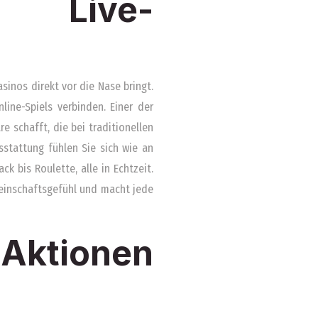
 Live-
sinos direkt vor die Nase bringt.
ine-Spiels verbinden. Einer der
e schafft, die bei traditionellen
sstattung fühlen Sie sich wie an
 bis Roulette, alle in Echtzeit.
meinschaftsgefühl und macht jede
ktionen