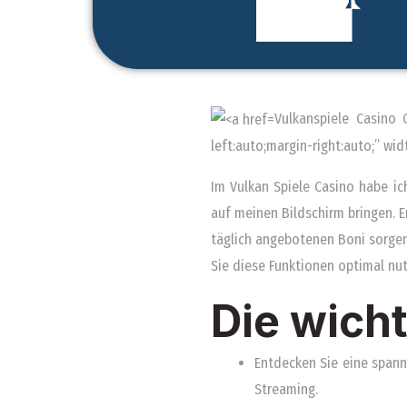
Vulkanspiele Casino O
left:auto;margin-right:auto;” wi
Im Vulkan Spiele Casino habe ic
auf meinen Bildschirm bringen. E
täglich angebotenen Boni sorgen
Sie diese Funktionen optimal nut
Die wich
Entdecken Sie eine span
Streaming.