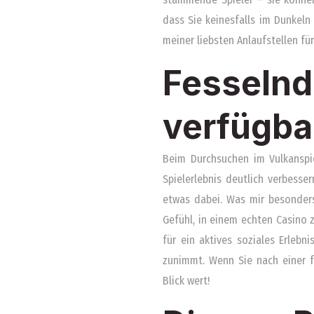
dass Sie keinesfalls im Dunkeln
meiner liebsten Anlaufstellen fü
Fessel
verfügba
Beim Durchsuchen im Vulkanspie
Spielerlebnis deutlich verbesse
etwas dabei. Was mir besonders
Gefühl, in einem echten Casino 
für ein aktives soziales Erleb
zunimmt. Wenn Sie nach einer fe
Blick wert!