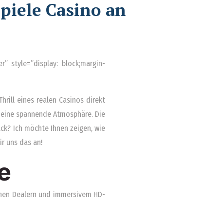
piele Casino an
er” style=”display: block;margin-
rill eines realen Casinos direkt
ür eine spannende Atmosphäre. Die
ck? Ich möchte Ihnen zeigen, wie
ir uns das an!
e
enen Dealern und immersivem HD-