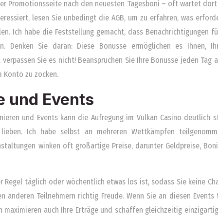
der Promotionsseite nach den neuesten Tagesboni – oft wartet dort
eressiert, lesen Sie unbedingt die AGB, um zu erfahren, was erforder
hlen. Ich habe die Feststellung gemacht, dass Benachrichtigungen fü
n. Denken Sie daran: Diese Bonusse ermöglichen es Ihnen, Ihr
, verpassen Sie es nicht! Beanspruchen Sie Ihre Bonusse jeden Tag a
m Konto zu zocken.
e und Events
nieren und Events kann die Aufregung im Vulkan Casino deutlich s
 lieben. Ich habe selbst an mehreren Wettkämpfen teilgenomm
anstaltungen winken oft großartige Preise, darunter Geldpreise, Bon
er Regel täglich oder wöchentlich etwas los ist, sodass Sie keine 
 anderen Teilnehmern richtig Freude. Wenn Sie an diesen Events t
rn maximieren auch Ihre Erträge und schaffen gleichzeitig einzigart