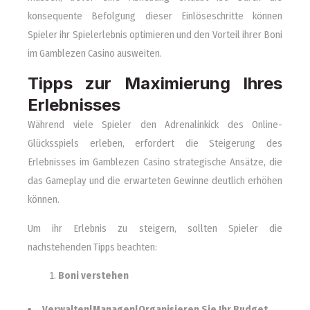
konsequente Befolgung dieser Einlöseschritte können
Spieler ihr Spielerlebnis optimieren und den Vorteil ihrer Boni
im Gamblezen Casino ausweiten.
Tipps zur Maximierung Ihres
Erlebnisses
Während viele Spieler den Adrenalinkick des Online-
Glücksspiels erleben, erfordert die Steigerung des
Erlebnisses im Gamblezen Casino strategische Ansätze, die
das Gameplay und die erwarteten Gewinne deutlich erhöhen
können.
Um ihr Erlebnis zu steigern, sollten Spieler die
nachstehenden Tipps beachten:
Boni verstehen
Verwalten|Managen|Organisieren Sie Ihr Budget