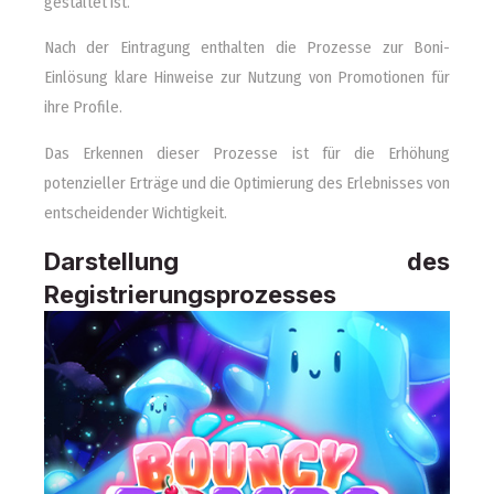
gestaltet ist.
Nach der Eintragung enthalten die Prozesse zur Boni-
Einlösung klare Hinweise zur Nutzung von Promotionen für
ihre Profile.
Das Erkennen dieser Prozesse ist für die Erhöhung
potenzieller Erträge und die Optimierung des Erlebnisses von
entscheidender Wichtigkeit.
Darstellung des
Registrierungsprozesses