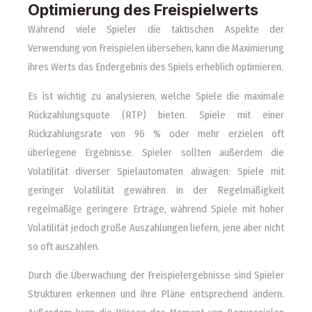
Optimierung des Freispielwerts
Während viele Spieler die taktischen Aspekte der
Verwendung von Freispielen übersehen, kann die Maximierung
ihres Werts das Endergebnis des Spiels erheblich optimieren.
Es ist wichtig zu analysieren, welche Spiele die maximale
Rückzahlungsquote (RTP) bieten. Spiele mit einer
Rückzahlungsrate von 96 % oder mehr erzielen oft
überlegene Ergebnisse. Spieler sollten außerdem die
Volatilität diverser Spielautomaten abwägen: Spiele mit
geringer Volatilität gewähren in der Regelmäßigkeit
regelmäßige geringere Erträge, während Spiele mit hoher
Volatilität jedoch große Auszahlungen liefern, jene aber nicht
so oft auszahlen.
Durch die Überwachung der Freispielergebnisse sind Spieler
Strukturen erkennen und ihre Pläne entsprechend ändern.