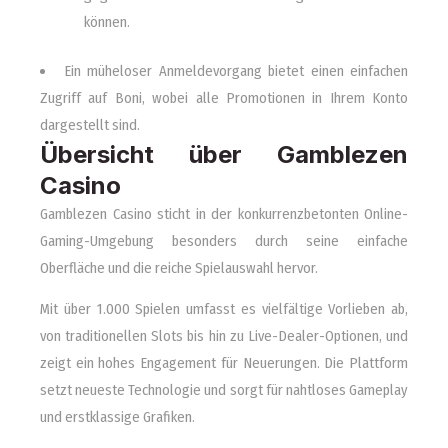
können.
Ein müheloser Anmeldevorgang bietet einen einfachen
Zugriff auf Boni, wobei alle Promotionen in Ihrem Konto
dargestellt sind.
Übersicht über Gamblezen
Casino
Gamblezen Casino sticht in der konkurrenzbetonten Online-
Gaming-Umgebung besonders durch seine einfache
Oberfläche und die reiche Spielauswahl hervor.
Mit über 1.000 Spielen umfasst es vielfältige Vorlieben ab,
von traditionellen Slots bis hin zu Live-Dealer-Optionen, und
zeigt ein hohes Engagement für Neuerungen. Die Plattform
setzt neueste Technologie und sorgt für nahtloses Gameplay
und erstklassige Grafiken.