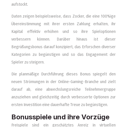
aufstockt.
Daten zeigen beispielsweise, dass Zocker, die eine 100%ige
Übereinstimmung mit ihrer ersten Zahlung erhalten, ihr
Kapital effektiv erhöhen und so ihre Spieloptionen
verbessern können. Darüber hinaus ist dieser
Begrüßungsbonus darauf konzipiert, das Erforschen diverser
Kategorien zu begünstigen und so das Engagement der
Spieler zu steigern.
Die planmäßige Durchführung dieses Bonus spiegelt den
neuen Strömungen in der Online-Gaming-Branche und zielt
darauf ab, eine abwechslungsreiche Teilnehmergruppe
anzuziehen und gleichzeitig durch verbesserte Optionen zur
ersten Investition eine dauerhafte Treue zu begünstigen.
Bonusspiele und ihre Vorzüge
Freispiele sind ein geschätztes Anreiz in virtuellen