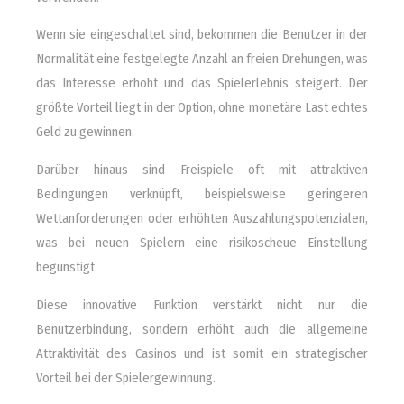
Wenn sie eingeschaltet sind, bekommen die Benutzer in der
Normalität eine festgelegte Anzahl an freien Drehungen, was
das Interesse erhöht und das Spielerlebnis steigert. Der
größte Vorteil liegt in der Option, ohne monetäre Last echtes
Geld zu gewinnen.
Darüber hinaus sind Freispiele oft mit attraktiven
Bedingungen verknüpft, beispielsweise geringeren
Wettanforderungen oder erhöhten Auszahlungspotenzialen,
was bei neuen Spielern eine risikoscheue Einstellung
begünstigt.
Diese innovative Funktion verstärkt nicht nur die
Benutzerbindung, sondern erhöht auch die allgemeine
Attraktivität des Casinos und ist somit ein strategischer
Vorteil bei der Spielergewinnung.