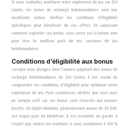
Si vous souhaitez améliorer votre expérience de jeu sur Zet
Casino, les bonus de recharge hebdomadaires sont une
excellente option. Vérifiez les conditions d’éligibilité
spécifiques pour bénéficier de ces offres. En saisissant
comment exploiter ces bonus, vous serez sur la bonne voie
pour tirer le meilleur parti de vos sessions de jeu
hebdomadaires.
Conditions d’éligibilité aux bonus
Lorsque vous plongez dans l’univers palpitant des bonus de
recharge hebdomadaires de Zet Casino, il est crucial de
comprendre les conditions d’éligibilité pour optimiser votre
expérience de jeu. Pour commencer, vérifiez que vous avez
un compte actif, car ces bonus sont réservés aux joueurs
inscrits. Un dépôt minimum, généralement autour de 20 EUR,
est requis pour en bénéficier. Il est essentiel de garder à
l’esprit que seules les machines à sous contribuent à 100 %