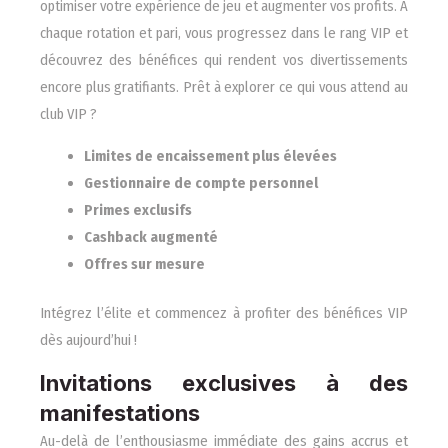
optimiser votre expérience de jeu et augmenter vos profits. À
chaque rotation et pari, vous progressez dans le rang VIP et
découvrez des bénéfices qui rendent vos divertissements
encore plus gratifiants. Prêt à explorer ce qui vous attend au
club VIP ?
Limites de encaissement plus élevées
Gestionnaire de compte personnel
Primes exclusifs
Cashback augmenté
Offres sur mesure
Intégrez l’élite et commencez à profiter des bénéfices VIP
dès aujourd’hui !
Invitations exclusives à des
manifestations
Au-delà de l’enthousiasme immédiate des gains accrus et