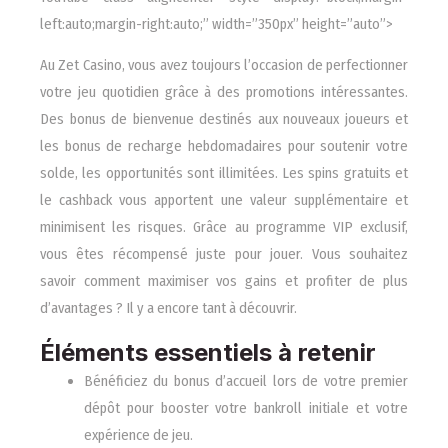
left:auto;margin-right:auto;” width=”350px” height=”auto”>
Au Zet Casino, vous avez toujours l’occasion de perfectionner
votre jeu quotidien grâce à des promotions intéressantes.
Des bonus de bienvenue destinés aux nouveaux joueurs et
les bonus de recharge hebdomadaires pour soutenir votre
solde, les opportunités sont illimitées. Les spins gratuits et
le cashback vous apportent une valeur supplémentaire et
minimisent les risques. Grâce au programme VIP exclusif,
vous êtes récompensé juste pour jouer. Vous souhaitez
savoir comment maximiser vos gains et profiter de plus
d’avantages ? Il y a encore tant à découvrir.
Éléments essentiels à retenir
Bénéficiez du bonus d’accueil lors de votre premier
dépôt pour booster votre bankroll initiale et votre
expérience de jeu.