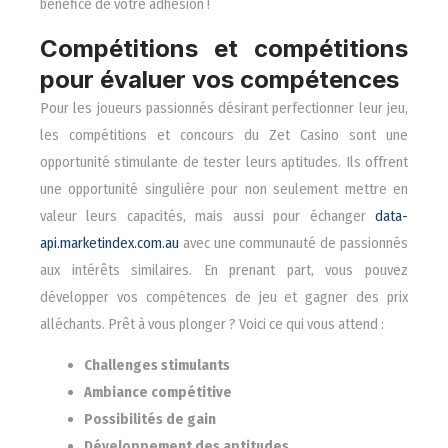
bénéfice de votre adhésion !
Compétitions et compétitions
pour évaluer vos compétences
Pour les joueurs passionnés désirant perfectionner leur jeu,
les compétitions et concours du Zet Casino sont une
opportunité stimulante de tester leurs aptitudes. Ils offrent
une opportunité singulière pour non seulement mettre en
valeur leurs capacités, mais aussi pour échanger
data-
api.marketindex.com.au
avec une communauté de passionnés
aux intérêts similaires. En prenant part, vous pouvez
développer vos compétences de jeu et gagner des prix
alléchants. Prêt à vous plonger ? Voici ce qui vous attend :
Challenges stimulants
Ambiance compétitive
Possibilités de gain
Développement des aptitudes