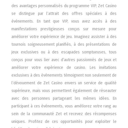
des avantages personnalisés du programme VIP, Zet Casino
se distingue par l’attrait des offres spéciales à des
événements. En tant que VIP, vous avez accès à des
manifestations prestigieuses conçus sur mesure pour
améliorer votre expérience de jeu. Imaginez assister à des
tournois soigneusement planifiés, à des présentations de
jeux exclusives ou à des escapades somptueuses, tous
conçus pour vous lier avec d’autres passionnés de jeux et
améliorer votre expérience de casino. Les invitations
exclusives à des événements témoignent non seulement de
l’dévouement de Zet Casino envers un service de qualité
supérieure, mais vous permettent également de réseauter
avec des personnes partageant les mêmes idées. En
participant à ces événements, vous améliorez votre rang au
sein de la communauté Zet et recevez des récompenses
uniques. Profitez de ces opportunités pour exploiter le