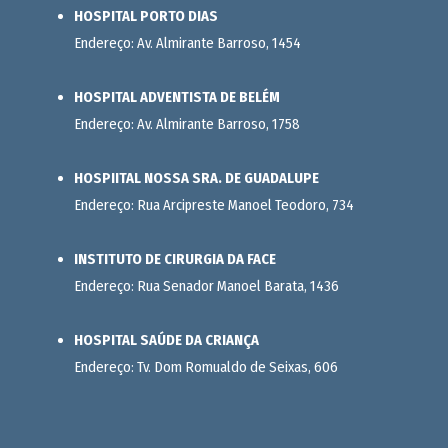
HOSPITAL PORTO DIAS
Endereço: Av. Almirante Barroso, 1454
HOSPITAL ADVENTISTA DE BELÉM
Endereço: Av. Almirante Barroso, 1758
HOSPIITAL NOSSA SRA. DE GUADALUPE
Endereço: Rua Arcipreste Manoel Teodoro, 734
INSTITUTO DE CIRURGIA DA FACE
Endereço: Rua Senador Manoel Barata, 1436
HOSPITAL SAÚDE DA CRIANÇA
Endereço: Tv. Dom Romualdo de Seixas, 606