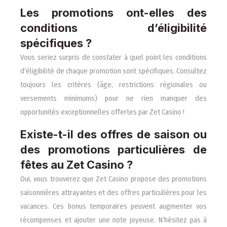
Les promotions ont-elles des
conditions d’éligibilité
spécifiques ?
Vous seriez surpris de constater à quel point les conditions
d’éligibilité de chaque promotion sont spécifiques. Consultez
toujours les critères (âge, restrictions régionales ou
versements minimums) pour ne rien manquer des
opportunités exceptionnelles offertes par Zet Casino !
Existe-t-il des offres de saison ou
des promotions particulières de
fêtes au Zet Casino ?
Oui, vous trouverez que Zet Casino propose des promotions
saisonnières attrayantes et des offres particulières pour les
vacances. Ces bonus temporaires peuvent augmenter vos
récompenses et ajouter une note joyeuse. N’hésitez pas à