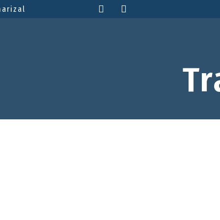
marizal
Tr