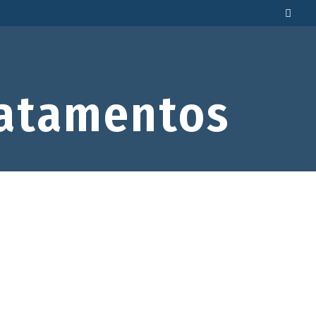
atamentos