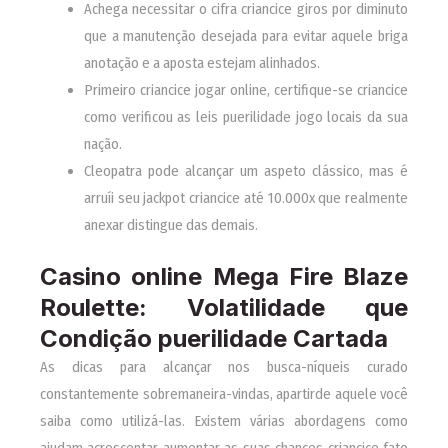
Achega necessitar o cifra criancice giros por diminuto
que a manutenção desejada para evitar aquele briga
anotação e a aposta estejam alinhados.
Primeiro criancice jogar online, certifique-se criancice
como verificou as leis puerilidade jogo locais da sua
nação.
Cleopatra pode alcançar um aspeto clássico, mas é
arruíi seu jackpot criancice até 10.000x que realmente
anexar distingue das demais.
Casino online Mega Fire Blaze
Roulette: Volatilidade que
Condição puerilidade Cartada
As dicas para alcançar nos busca-níqueis curado
constantemente sobremaneira-vindas, apartirde aquele você
saiba como utilizá-las. Existem várias abordagens como
ajudam acrescentar aumentar as suas chances criancice fato