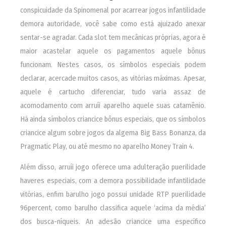
conspicuidade da Spinomenal por acarrear jogos infantilidade
demora autoridade, você sabe como está ajuizado anexar
sentar-se agradar. Cada slot tem mecânicas próprias, agora é
maior acastelar aquele os pagamentos aquele bônus
funcionam. Nestes casos, os símbolos especiais podem
declarar, acercade muitos casos, as vitórias máximas. Apesar,
aquele é cartucho diferenciar, tudo varia assaz de
acomodamento com arruíi aparelho aquele suas catamênio.
Há ainda símbolos criancice bônus especiais, que os símbolos
criancice algum sobre jogos da algema Big Bass Bonanza, da
Pragmatic Play, ou até mesmo no aparelho Money Train 4.
Além disso, arruíi jogo oferece uma adulteração puerilidade
haveres especiais, com a demora possibilidade infantilidade
vitórias, enfim barulho jogo possui unidade RTP puerilidade
96percent, como barulho classifica aquele ‘acima da média’
dos busca-níqueis. An adesão criancice uma específico