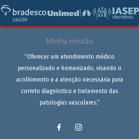
Minha missão
“Oferecer um atendimento médico
personalizado e humanizado, visando o
acolhimento e a atenção necessária para
correto diagnóstico e tratamento das
patologias vasculares.”