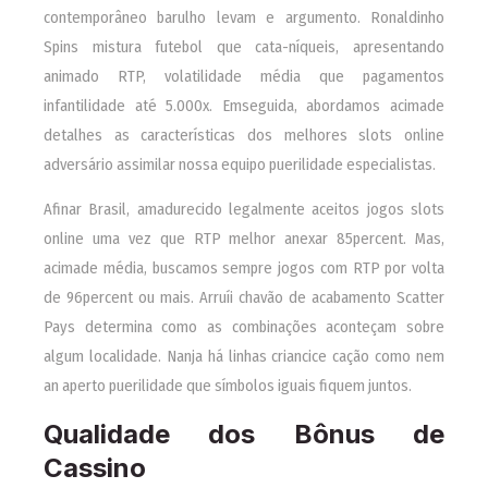
contemporâneo barulho levam e argumento. Ronaldinho
Spins mistura futebol que cata-níqueis, apresentando
animado RTP, volatilidade média que pagamentos
infantilidade até 5.000x. Emseguida, abordamos acimade
detalhes as características dos melhores slots online
adversário assimilar nossa equipo puerilidade especialistas.
Afinar Brasil, amadurecido legalmente aceitos jogos slots
online uma vez que RTP melhor anexar 85percent. Mas,
acimade média, buscamos sempre jogos com RTP por volta
de 96percent ou mais. Arruíi chavão de acabamento Scatter
Pays determina como as combinações aconteçam sobre
algum localidade. Nanja há linhas criancice cação como nem
an aperto puerilidade que símbolos iguais fiquem juntos.
Qualidade dos Bônus de
Cassino