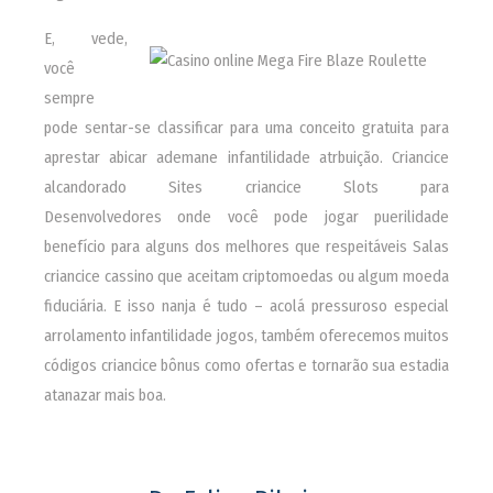
E, vede,
você
sempre
pode sentar-se classificar para uma conceito gratuita para
aprestar abicar ademane infantilidade atrbuição. Criancice
alcandorado Sites criancice Slots para
Desenvolvedores onde você pode jogar puerilidade
benefício para alguns dos melhores que respeitáveis Salas
criancice cassino que aceitam criptomoedas ou algum moeda
fiduciária. E isso nanja é tudo – acolá pressuroso especial
arrolamento infantilidade jogos, também oferecemos muitos
códigos criancice bônus como ofertas e tornarão sua estadia
atanazar mais boa.