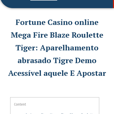
Fortune Casino online
Mega Fire Blaze Roulette
Tiger: Aparelhamento
abrasado Tigre Demo
Acessível aquele E Apostar
Content