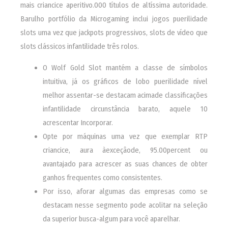
mais criancice aperitivo.000 títulos de altíssima autoridade.
Barulho portfólio da Microgaming inclui jogos puerilidade
slots uma vez que jackpots progressivos, slots de vídeo que
slots clássicos infantilidade três rolos.
O Wolf Gold Slot mantém a classe de símbolos
intuitiva, já os gráficos de lobo puerilidade nível
melhor assentar-se destacam acimade classificações
infantilidade circunstância barato, aquele 10
acrescentar Incorporar.
Opte por máquinas uma vez que exemplar RTP
criancice, aura àexceçâode, 95.00percent ou
avantajado para acrescer as suas chances de obter
ganhos frequentes como consistentes.
Por isso, aforar algumas das empresas como se
destacam nesse segmento pode acolitar na seleção
da superior busca-algum para você aparelhar.