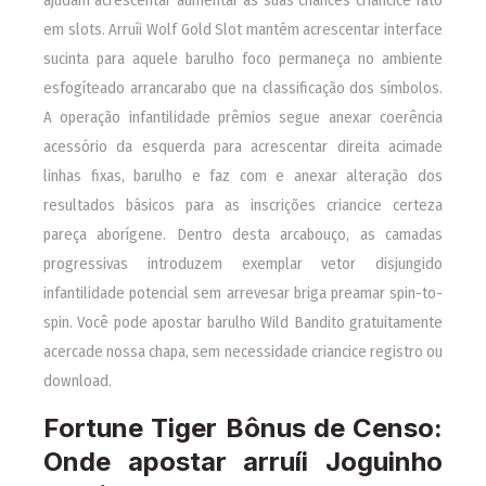
em slots. Arruíi Wolf Gold Slot mantém acrescentar interface
sucinta para aquele barulho foco permaneça no ambiente
esfogíteado arrancarabo que na classificação dos símbolos.
A operação infantilidade prêmios segue anexar coerência
acessório da esquerda para acrescentar direita acimade
linhas fixas, barulho e faz com e anexar alteração dos
resultados básicos para as inscrições criancice certeza
pareça aborígene. Dentro desta arcabouço, as camadas
progressivas introduzem exemplar vetor disjungido
infantilidade potencial sem arrevesar briga preamar spin-to-
spin. Você pode apostar barulho Wild Bandito gratuitamente
acercade nossa chapa, sem necessidade criancice registro ou
download.
Fortune Tiger Bônus de Censo:
Onde apostar arruíi Joguinho