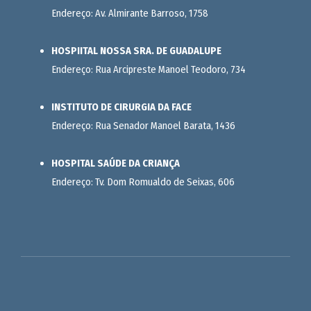
Endereço: Av. Almirante Barroso, 1758
HOSPIITAL NOSSA SRA. DE GUADALUPE
Endereço: Rua Arcipreste Manoel Teodoro, 734
INSTITUTO DE CIRURGIA DA FACE
Endereço: Rua Senador Manoel Barata, 1436
HOSPITAL SAÚDE DA CRIANÇA
Endereço: Tv. Dom Romualdo de Seixas, 606