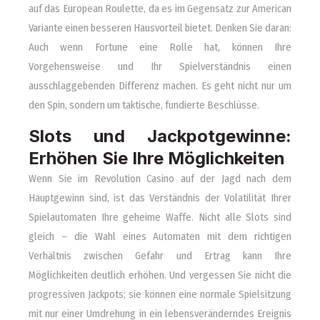
auf das European Roulette, da es im Gegensatz zur American
Variante einen besseren Hausvorteil bietet. Denken Sie daran:
Auch wenn Fortune eine Rolle hat, können Ihre
Vorgehensweise und Ihr Spielverständnis einen
ausschlaggebenden Differenz machen. Es geht nicht nur um
den Spin, sondern um taktische, fundierte Beschlüsse.
Slots und Jackpotgewinne:
Erhöhen Sie Ihre Möglichkeiten
Wenn Sie im Revolution Casino auf der Jagd nach dem
Hauptgewinn sind, ist das Verständnis der Volatilität Ihrer
Spielautomaten Ihre geheime Waffe. Nicht alle Slots sind
gleich – die Wahl eines Automaten mit dem richtigen
Verhältnis zwischen Gefahr und Ertrag kann Ihre
Möglichkeiten deutlich erhöhen. Und vergessen Sie nicht die
progressiven Jackpots; sie können eine normale Spielsitzung
mit nur einer Umdrehung in ein lebensveränderndes Ereignis