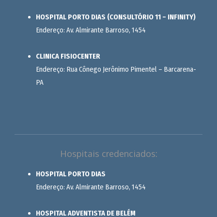
HOSPITAL PORTO DIAS (CONSULTÓRIO 11 – INFINITY)
Endereço: Av. Almirante Barroso, 1454
CLINICA FISIOCENTER
Endereço: Rua Cônego Jerônimo Pimentel – Barcarena-
PA
Hospitais credenciados:
HOSPITAL PORTO DIAS
Endereço: Av. Almirante Barroso, 1454
HOSPITAL ADVENTISTA DE BELÉM