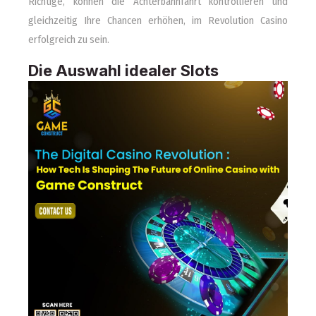
Richtige, können die Achterbahnfahrt kontrollieren und
gleichzeitig Ihre Chancen erhöhen, im Revolution Casino
erfolgreich zu sein.
Die Auswahl idealer Slots