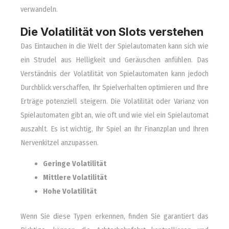
verwandeln.
Die Volatilität von Slots verstehen
Das Eintauchen in die Welt der Spielautomaten kann sich wie
ein Strudel aus Helligkeit und Geräuschen anfühlen. Das
Verständnis der Volatilität von Spielautomaten kann jedoch
Durchblick verschaffen, Ihr Spielverhalten optimieren und Ihre
Erträge potenziell steigern. Die Volatilität oder Varianz von
Spielautomaten gibt an, wie oft und wie viel ein Spielautomat
auszahlt. Es ist wichtig, Ihr Spiel an Ihr Finanzplan und Ihren
Nervenkitzel anzupassen.
Geringe Volatilität
Mittlere Volatilität
Hohe Volatilität
Wenn Sie diese Typen erkennen, finden Sie garantiert das