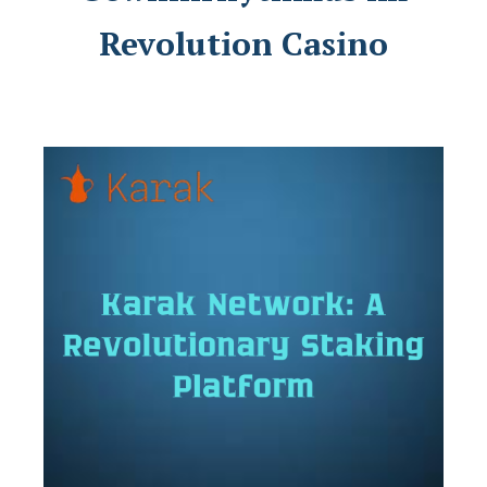
Revolution Casino