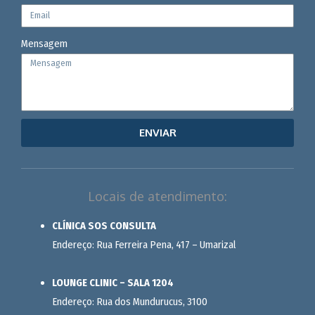
Mensagem
ENVIAR
Locais de atendimento:
CLÍNICA SOS CONSULTA
Endereço: Rua Ferreira Pena, 417 – Umarizal
LOUNGE CLINIC – SALA 1204
Endereço: Rua dos Mundurucus, 3100