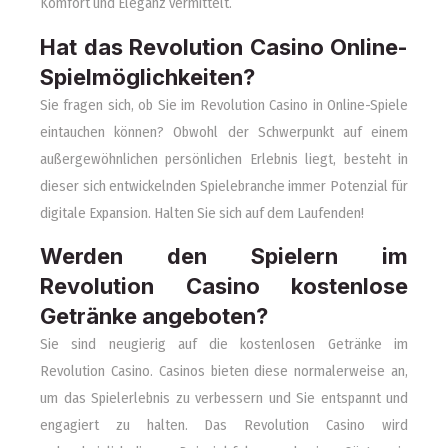
Komfort und Eleganz vermittelt.
Hat das Revolution Casino Online-
Spielmöglichkeiten?
Sie fragen sich, ob Sie im Revolution Casino in Online-Spiele
eintauchen können? Obwohl der Schwerpunkt auf einem
außergewöhnlichen persönlichen Erlebnis liegt, besteht in
dieser sich entwickelnden Spielebranche immer Potenzial für
digitale Expansion. Halten Sie sich auf dem Laufenden!
Werden den Spielern im
Revolution Casino kostenlose
Getränke angeboten?
Sie sind neugierig auf die kostenlosen Getränke im
Revolution Casino. Casinos bieten diese normalerweise an,
um das Spielerlebnis zu verbessern und Sie entspannt und
engagiert zu halten. Das Revolution Casino wird