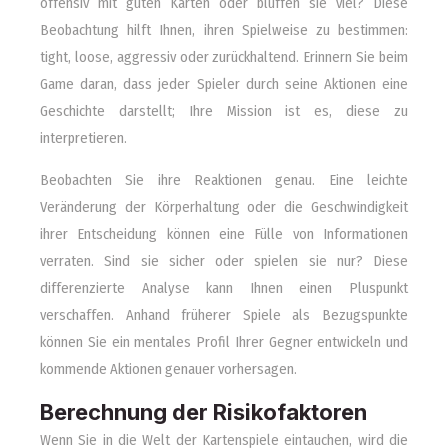
offensiv mit guten Karten oder bluffen sie viel? Diese
Beobachtung hilft Ihnen, ihren Spielweise zu bestimmen:
tight, loose, aggressiv oder zurückhaltend. Erinnern Sie beim
Game daran, dass jeder Spieler durch seine Aktionen eine
Geschichte darstellt; Ihre Mission ist es, diese zu
interpretieren.
Beobachten Sie ihre Reaktionen genau. Eine leichte
Veränderung der Körperhaltung oder die Geschwindigkeit
ihrer Entscheidung können eine Fülle von Informationen
verraten. Sind sie sicher oder spielen sie nur? Diese
differenzierte Analyse kann Ihnen einen Pluspunkt
verschaffen. Anhand früherer Spiele als Bezugspunkte
können Sie ein mentales Profil Ihrer Gegner entwickeln und
kommende Aktionen genauer vorhersagen.
Berechnung der Risikofaktoren
Wenn Sie in die Welt der Kartenspiele eintauchen, wird die