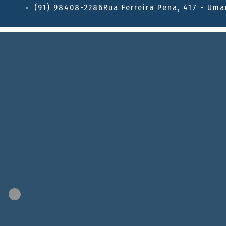
(91) 98408-2286
Rua Ferreira Pena, 417 - Uma