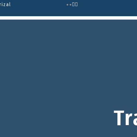
rizal
Tr