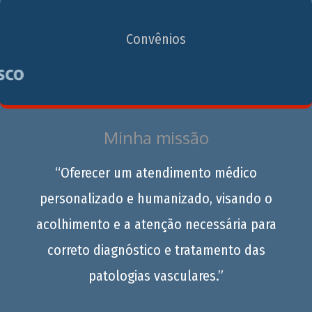
Convênios
Minha missão
“Oferecer um atendimento médico
personalizado e humanizado, visando o
acolhimento e a atenção necessária para
correto diagnóstico e tratamento das
patologias vasculares.”