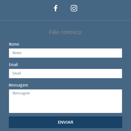
Fale conosco:
Nome
Email
Mensagem
ENVIAR