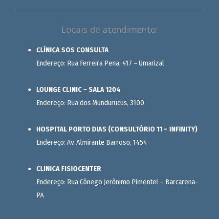
Locais de atendimento:
CLÍNICA SOS CONSULTA
Endereço: Rua Ferreira Pena, 417 – Umarizal
LOUNGE CLINIC – SALA 1204
Endereço: Rua dos Mundurucus, 3100
HOSPITAL PORTO DIAS (CONSULTÓRIO 11 – INFINITY)
Endereço: Av. Almirante Barroso, 1454
CLINICA FISIOCENTER
Endereço: Rua Cônego Jerônimo Pimentel – Barcarena-
PA