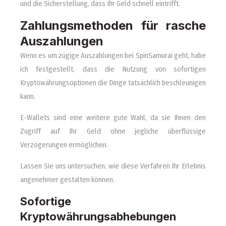
und die Sicherstellung, dass Ihr Geld schnell eintrifft.
Zahlungsmethoden für rasche
Auszahlungen
Wenn es um zügige Auszahlungen bei SpinSamurai geht, habe
ich festgestellt, dass die Nutzung von sofortigen
Kryptowährungsoptionen die Dinge tatsächlich beschleunigen
kann.
E-Wallets sind eine weitere gute Wahl, da sie Ihnen den
Zugriff auf Ihr Geld ohne jegliche überflüssige
Verzögerungen ermöglichen.
Lassen Sie uns untersuchen, wie diese Verfahren Ihr Erlebnis
angenehmer gestalten können.
Sofortige
Kryptowährungsabhebungen