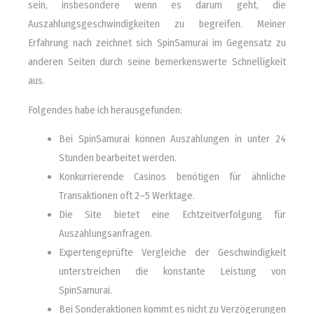
sein, insbesondere wenn es darum geht, die
Auszahlungsgeschwindigkeiten zu begreifen. Meiner
Erfahrung nach zeichnet sich SpinSamurai im Gegensatz zu
anderen Seiten durch seine bemerkenswerte Schnelligkeit
aus.
Folgendes habe ich herausgefunden:
Bei SpinSamurai können Auszahlungen in unter 24
Stunden bearbeitet werden.
Konkurrierende Casinos benötigen für ähnliche
Transaktionen oft 2–5 Werktage.
Die Site bietet eine Echtzeitverfolgung für
Auszahlungsanfragen.
Expertengeprüfte Vergleiche der Geschwindigkeit
unterstreichen die konstante Leistung von
SpinSamurai.
Bei Sonderaktionen kommt es nicht zu Verzögerungen