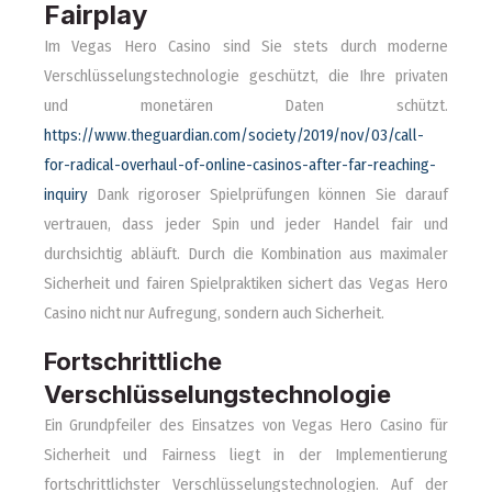
Fairplay
Im Vegas Hero Casino sind Sie stets durch moderne
Verschlüsselungstechnologie geschützt, die Ihre privaten
und monetären Daten schützt.
https://www.theguardian.com/society/2019/nov/03/call-
for-radical-overhaul-of-online-casinos-after-far-reaching-
inquiry
Dank rigoroser Spielprüfungen können Sie darauf
vertrauen, dass jeder Spin und jeder Handel fair und
durchsichtig abläuft. Durch die Kombination aus maximaler
Sicherheit und fairen Spielpraktiken sichert das Vegas Hero
Casino nicht nur Aufregung, sondern auch Sicherheit.
Fortschrittliche
Verschlüsselungstechnologie
Ein Grundpfeiler des Einsatzes von Vegas Hero Casino für
Sicherheit und Fairness liegt in der Implementierung
fortschrittlichster Verschlüsselungstechnologien. Auf der