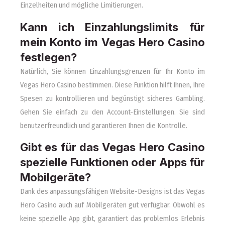
Einzelheiten und mögliche Limitierungen.
Kann ich Einzahlungslimits für
mein Konto im Vegas Hero Casino
festlegen?
Natürlich, Sie können Einzahlungsgrenzen für Ihr Konto im
Vegas Hero Casino bestimmen. Diese Funktion hilft Ihnen, Ihre
Spesen zu kontrollieren und begünstigt sicheres Gambling.
Gehen Sie einfach zu den Account-Einstellungen. Sie sind
benutzerfreundlich und garantieren Ihnen die Kontrolle.
Gibt es für das Vegas Hero Casino
spezielle Funktionen oder Apps für
Mobilgeräte?
Dank des anpassungsfähigen Website-Designs ist das Vegas
Hero Casino auch auf Mobilgeräten gut verfügbar. Obwohl es
keine spezielle App gibt, garantiert das problemlos Erlebnis