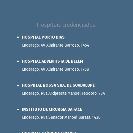
Hospitais credenciados:
HOSPITAL PORTO DIAS
Endereço: Av. Almirante Barroso, 1454
HOSPITAL ADVENTISTA DE BELÉM
Endereço: Av. Almirante Barroso, 1758
HOSPIITAL NOSSA SRA. DE GUADALUPE
Endereço: Rua Arcipreste Manoel Teodoro, 734
INSTITUTO DE CIRURGIA DA FACE
Endereço: Rua Senador Manoel Barata, 1436