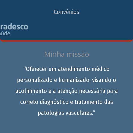
Convênios
Minha missão
“Oferecer um atendimento médico
personalizado e humanizado, visando o
acolhimento e a atenção necessária para
correto diagnóstico e tratamento das
patologias vasculares.”