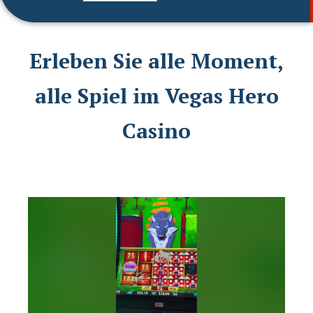
Erleben Sie alle Moment,
alle Spiel im Vegas Hero
Casino