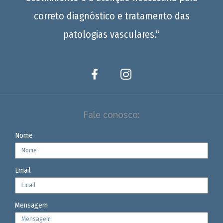
correto diagnóstico e tratamento das
patologias vasculares.”
Fale conosco:
Nome
Email
Mensagem