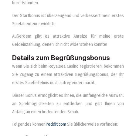
bereitstanden.
Der Startbonus ist überzeugend und verbessert mein erstes
Spielabenteuer wirklich.
Außerdem gibt es attraktive Anreize für meine erste
Geldeinzahlung, denen ich nicht widerstehen konnte!
Details zum Begrüßungsbonus
Wenn Sie sich beim Royalsea Casino registrieren, bekommen
Sie Zugang zu einem attraktiven Begrüßungsbonus, der Ihr
erstes Spielerlebnis noch aufregender macht.
Dieser Bonus ermöglicht es Ihnen, die umfangreiche Auswahl
an Spielmöglichkeiten zu entdecken und gibt Ihnen von
Anfang an einen bedeutenden Schub.
Folgendes können
reddit.com
Sie üblicherweise vorfinden: