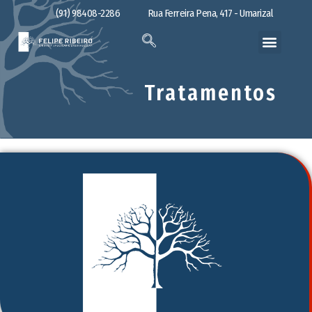
(91) 98408-2286
Rua Ferreira Pena, 417 - Umarizal
Tratamentos