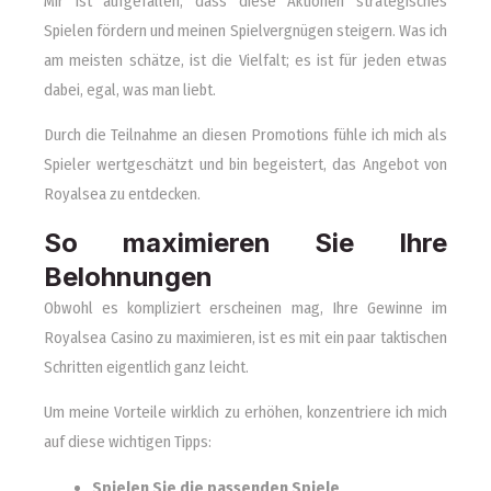
Mir ist aufgefallen, dass diese Aktionen strategisches
Spielen fördern und meinen Spielvergnügen steigern. Was ich
am meisten schätze, ist die Vielfalt; es ist für jeden etwas
dabei, egal, was man liebt.
Durch die Teilnahme an diesen Promotions fühle ich mich als
Spieler wertgeschätzt und bin begeistert, das Angebot von
Royalsea zu entdecken.
So maximieren Sie Ihre
Belohnungen
Obwohl es kompliziert erscheinen mag, Ihre Gewinne im
Royalsea Casino zu maximieren, ist es mit ein paar taktischen
Schritten eigentlich ganz leicht.
Um meine Vorteile wirklich zu erhöhen, konzentriere ich mich
auf diese wichtigen Tipps:
Spielen Sie die passenden Spiele