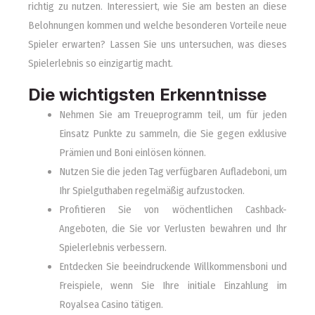
richtig zu nutzen. Interessiert, wie Sie am besten an diese
Belohnungen kommen und welche besonderen Vorteile neue
Spieler erwarten? Lassen Sie uns untersuchen, was dieses
Spielerlebnis so einzigartig macht.
Die wichtigsten Erkenntnisse
Nehmen Sie am Treueprogramm teil, um für jeden
Einsatz Punkte zu sammeln, die Sie gegen exklusive
Prämien und Boni einlösen können.
Nutzen Sie die jeden Tag verfügbaren Aufladeboni, um
Ihr Spielguthaben regelmäßig aufzustocken.
Profitieren Sie von wöchentlichen Cashback-
Angeboten, die Sie vor Verlusten bewahren und Ihr
Spielerlebnis verbessern.
Entdecken Sie beeindruckende Willkommensboni und
Freispiele, wenn Sie Ihre initiale Einzahlung im
Royalsea Casino tätigen.