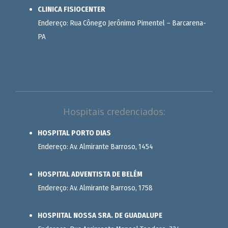
CLINICA FISIOCENTER
Endereço: Rua Cônego Jerônimo Pimentel – Barcarena-
PA
Hospitais credenciados:
HOSPITAL PORTO DIAS
Endereço: Av. Almirante Barroso, 1454
HOSPITAL ADVENTISTA DE BELÉM
Endereço: Av. Almirante Barroso, 1758
HOSPIITAL NOSSA SRA. DE GUADALUPE