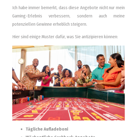
Ich habe immer bemerkt, dass diese Angebote nicht nur mein
Gaming-Erlebnis verbessern, sondern auch meine
potenziellen Gewinne erheblich steigern.
Hier sind einige Muster dafür, was Sie antizipieren können:
Tägliche Aufladeboni