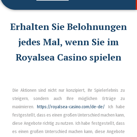
Erhalten Sie Belohnungen
jedes Mal, wenn Sie im
Royalsea Casino spielen
Die Aktionen sind nicht nur konzipiert, Ihr Spielerlebnis zu
steigern, sondern auch Ihre möglichen Erträge zu
maximieren.
https://royalsea-casino.com/de-de/
Ich habe
festgestellt, dass es einen großen Unterschied machen kann,
diese Angebote richtig zu nutzen. Ich habe festgestellt, dass
es einen großen Unterschied machen kann, diese Angebote