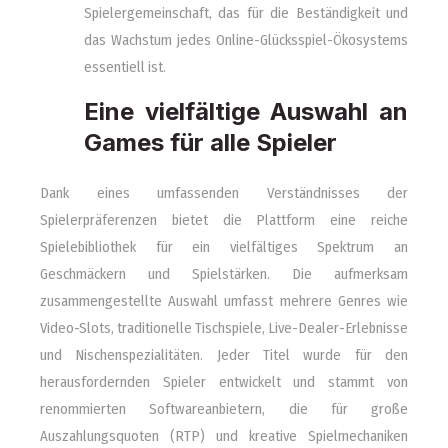
Spielergemeinschaft, das für die Beständigkeit und
das Wachstum jedes Online-Glücksspiel-Ökosystems
essentiell ist.
Eine vielfältige Auswahl an
Games für alle Spieler
Dank eines umfassenden Verständnisses der
Spielerpräferenzen bietet die Plattform eine reiche
Spielebibliothek für ein vielfältiges Spektrum an
Geschmäckern und Spielstärken. Die aufmerksam
zusammengestellte Auswahl umfasst mehrere Genres wie
Video-Slots, traditionelle Tischspiele, Live-Dealer-Erlebnisse
und Nischenspezialitäten. Jeder Titel wurde für den
herausfordernden Spieler entwickelt und stammt von
renommierten Softwareanbietern, die für große
Auszahlungsquoten (RTP) und kreative Spielmechaniken