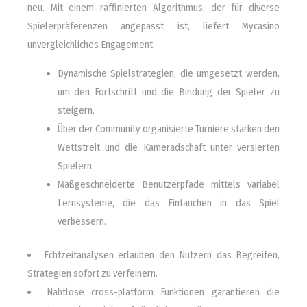
neu. Mit einem raffinierten Algorithmus, der für diverse
Spielerpräferenzen angepasst ist, liefert Mycasino
unvergleichliches Engagement.
Dynamische Spielstrategien, die umgesetzt werden,
um den Fortschritt und die Bindung der Spieler zu
steigern.
Über der Community organisierte Turniere stärken den
Wettstreit und die Kameradschaft unter versierten
Spielern.
Maßgeschneiderte Benutzerpfade mittels variabel
Lernsysteme, die das Eintauchen in das Spiel
verbessern.
Echtzeitanalysen erlauben den Nutzern das Begreifen,
Strategien sofort zu verfeinern.
Nahtlose cross-platform Funktionen garantieren die