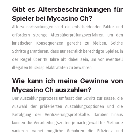
Gibt es Altersbeschränkungen für
Spieler bei Mycasino Ch?
Alterseinschränkungen sind ein entscheidender Faktor und
erfordern strenge Altersüberprüfungsverfahren, um den
juristischen Konsequenzen gerecht zu bleiben. Solche
Schritte garantieren, dass nur rechtlich berechtigte Spieler, in
der Regel über 18 Jahre alt, dabei sein, um vor eventuell
illegalen Glücksspielaktivitäten zu bewahren.
Wie kann ich meine Gewinne von
Mycasino Ch auszahlen?
Der Auszahlungsprozess umfasst den Schritt zur Kasse, die
Auswahl der präferierten Auszahlungsoptionen und die
Befolgung der Verifizierungsprotokolle. Darüber hinaus
können die Verarbeitungszeiten je nach gewählter Methode
variieren, wobei mögliche Gebühren die Effizienz und