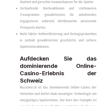
Klarheit und gerechte Gewinnchancen für die Spieler.
Fortlaufende Werbeaktionen und stufenweise
Treueprämien gewährleisten für anhaltendes
Engagement, während Wettbewerbe anreizende
Preispools bieten.
Multi-Faktor-Authentifizierung und Betrugsprävention
in zeitnah gewährleisten geschützte und sichere
Spielerinteraktionen.
Aufdecken Sie das
dominierende Online-
Casino-Erlebnis der
Schweiz
Mycasino.ch ist das dominierende Online-Casino der
Helvetien und bietet dank neuartiger Technologie ein
einzigartiges Spielerlebnis. Der Kern des Triumphs ist