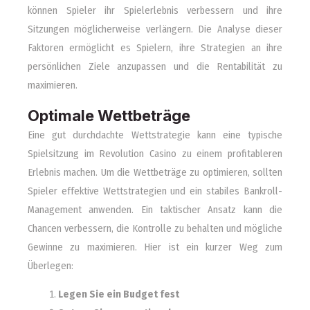
können Spieler ihr Spielerlebnis verbessern und ihre
Sitzungen möglicherweise verlängern. Die Analyse dieser
Faktoren ermöglicht es Spielern, ihre Strategien an ihre
persönlichen Ziele anzupassen und die Rentabilität zu
maximieren.
Optimale Wettbeträge
Eine gut durchdachte Wettstrategie kann eine typische
Spielsitzung im Revolution Casino zu einem profitableren
Erlebnis machen. Um die Wettbeträge zu optimieren, sollten
Spieler effektive Wettstrategien und ein stabiles Bankroll-
Management anwenden. Ein taktischer Ansatz kann die
Chancen verbessern, die Kontrolle zu behalten und mögliche
Gewinne zu maximieren. Hier ist ein kurzer Weg zum
Überlegen:
Legen Sie ein Budget fest