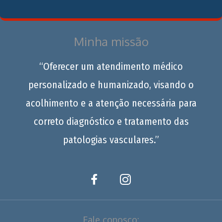
Minha missão
“Oferecer um atendimento médico
personalizado e humanizado, visando o
acolhimento e a atenção necessária para
correto diagnóstico e tratamento das
patologias vasculares.”
Fale conosco: