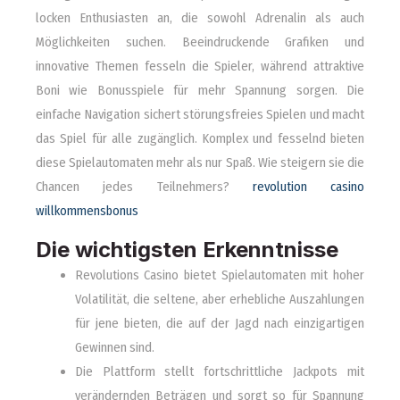
locken Enthusiasten an, die sowohl Adrenalin als auch
Möglichkeiten suchen. Beeindruckende Grafiken und
innovative Themen fesseln die Spieler, während attraktive
Boni wie Bonusspiele für mehr Spannung sorgen. Die
einfache Navigation sichert störungsfreies Spielen und macht
das Spiel für alle zugänglich. Komplex und fesselnd bieten
diese Spielautomaten mehr als nur Spaß. Wie steigern sie die
Chancen jedes Teilnehmers?
revolution casino
willkommensbonus
Die wichtigsten Erkenntnisse
Revolutions Casino bietet Spielautomaten mit hoher
Volatilität, die seltene, aber erhebliche Auszahlungen
für jene bieten, die auf der Jagd nach einzigartigen
Gewinnen sind.
Die Plattform stellt fortschrittliche Jackpots mit
verändernden Beträgen und sorgt so für Spannung