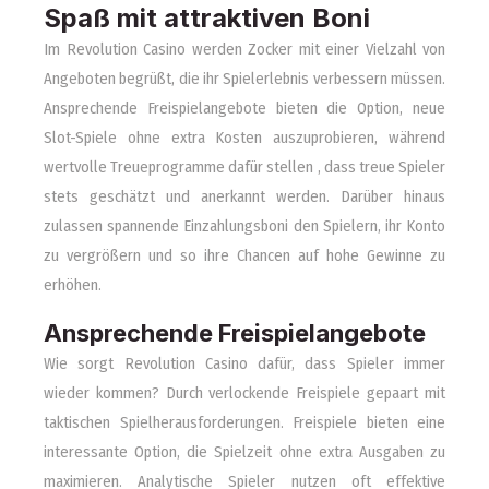
Spaß mit attraktiven Boni
Im Revolution Casino werden Zocker mit einer Vielzahl von
Angeboten begrüßt, die ihr Spielerlebnis verbessern müssen.
Ansprechende Freispielangebote bieten die Option, neue
Slot-Spiele ohne extra Kosten auszuprobieren, während
wertvolle Treueprogramme dafür stellen , dass treue Spieler
stets geschätzt und anerkannt werden. Darüber hinaus
zulassen spannende Einzahlungsboni den Spielern, ihr Konto
zu vergrößern und so ihre Chancen auf hohe Gewinne zu
erhöhen.
Ansprechende Freispielangebote
Wie sorgt Revolution Casino dafür, dass Spieler immer
wieder kommen? Durch verlockende Freispiele gepaart mit
taktischen Spielherausforderungen. Freispiele bieten eine
interessante Option, die Spielzeit ohne extra Ausgaben zu
maximieren. Analytische Spieler nutzen oft effektive