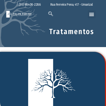
(91) 98408-2286
Rua Ferreira Pena, 417 - Umarizal
Tratamentos