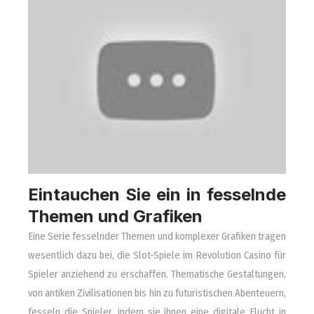
Eintauchen Sie ein in fesselnde
Themen und Grafiken
Eine Serie fesselnder Themen und komplexer Grafiken tragen
wesentlich dazu bei, die Slot-Spiele im Revolution Casino für
Spieler anziehend zu erschaffen. Thematische Gestaltungen,
von antiken Zivilisationen bis hin zu futuristischen Abenteuern,
fesseln die Spieler, indem sie ihnen eine digitale Flucht in