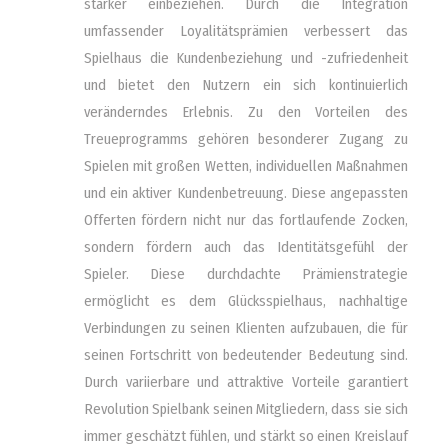
stärker einbeziehen. Durch die Integration
umfassender Loyalitätsprämien verbessert das
Spielhaus die Kundenbeziehung und -zufriedenheit
und bietet den Nutzern ein sich kontinuierlich
veränderndes Erlebnis. Zu den Vorteilen des
Treueprogramms gehören besonderer Zugang zu
Spielen mit großen Wetten, individuellen Maßnahmen
und ein aktiver Kundenbetreuung. Diese angepassten
Offerten fördern nicht nur das fortlaufende Zocken,
sondern fördern auch das Identitätsgefühl der
Spieler. Diese durchdachte Prämienstrategie
ermöglicht es dem Glücksspielhaus, nachhaltige
Verbindungen zu seinen Klienten aufzubauen, die für
seinen Fortschritt von bedeutender Bedeutung sind.
Durch variierbare und attraktive Vorteile garantiert
Revolution Spielbank seinen Mitgliedern, dass sie sich
immer geschätzt fühlen, und stärkt so einen Kreislauf