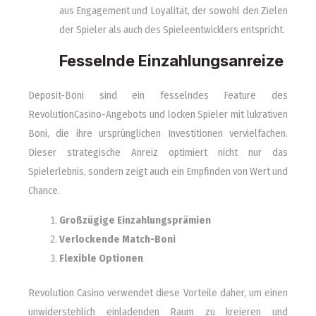
aus Engagement und Loyalität, der sowohl den Zielen
der Spieler als auch des Spieleentwicklers entspricht.
Fesselnde Einzahlungsanreize
Deposit-Boni sind ein fesselndes Feature des
RevolutionCasino-Angebots und locken Spieler mit lukrativen
Boni, die ihre ursprünglichen Investitionen vervielfachen.
Dieser strategische Anreiz optimiert nicht nur das
Spielerlebnis, sondern zeigt auch ein Empfinden von Wert und
Chance.
Großzügige Einzahlungsprämien
Verlockende Match-Boni
Flexible Optionen
Revolution Casino verwendet diese Vorteile daher, um einen
unwiderstehlich einladenden Raum zu kreieren und