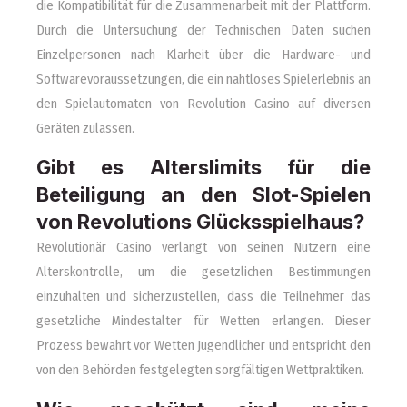
die Kompatibilität für die Zusammenarbeit mit der Plattform.
Durch die Untersuchung der Technischen Daten suchen
Einzelpersonen nach Klarheit über die Hardware- und
Softwarevoraussetzungen, die ein nahtloses Spielerlebnis an
den Spielautomaten von Revolution Casino auf diversen
Geräten zulassen.
Gibt es Alterslimits für die
Beteiligung an den Slot-Spielen
von Revolutions Glücksspielhaus?
Revolutionär Casino verlangt von seinen Nutzern eine
Alterskontrolle, um die gesetzlichen Bestimmungen
einzuhalten und sicherzustellen, dass die Teilnehmer das
gesetzliche Mindestalter für Wetten erlangen. Dieser
Prozess bewahrt vor Wetten Jugendlicher und entspricht den
von den Behörden festgelegten sorgfältigen Wettpraktiken.