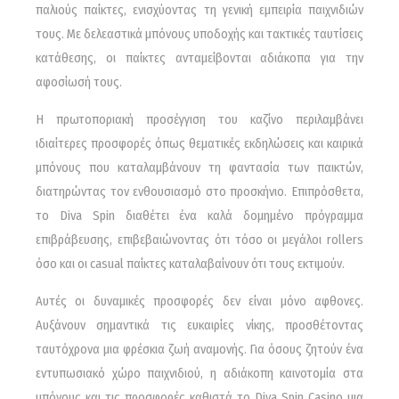
παλιούς παίκτες, ενισχύοντας τη γενική εμπειρία παιχνιδιών
τους. Με δελεαστικά μπόνους υποδοχής και τακτικές ταυτίσεις
κατάθεσης, οι παίκτες ανταμείβονται αδιάκοπα για την
αφοσίωσή τους.
Η πρωτοποριακή προσέγγιση του καζίνο περιλαμβάνει
ιδιαίτερες προσφορές όπως θεματικές εκδηλώσεις και καιρικά
μπόνους που καταλαμβάνουν τη φαντασία των παικτών,
διατηρώντας τον ενθουσιασμό στο προσκήνιο. Επιπρόσθετα,
το Diva Spin διαθέτει ένα καλά δομημένο πρόγραμμα
επιβράβευσης, επιβεβαιώνοντας ότι τόσο οι μεγάλοι rollers
όσο και οι casual παίκτες καταλαβαίνουν ότι τους εκτιμούν.
Αυτές οι δυναμικές προσφορές δεν είναι μόνο αφθονες.
Αυξάνουν σημαντικά τις ευκαιρίες νίκης, προσθέτοντας
ταυτόχρονα μια φρέσκια ζωή αναμονής. Για όσους ζητούν ένα
εντυπωσιακό χώρο παιχνιδιού, η αδιάκοπη καινοτομία στα
μπόνους και τις προσφορές καθιστά το Diva Spin Casino μια