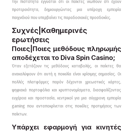
την πιστότητα εγγυάται ότι οι παίκτες νιώθουν ότι έχουν
προτεραιότητα, δημιουργώντας μια υπέροχη εμπειρία
παιχνιδιού που υπερβαίνει τις παραδοσιακές προσδοκίες.
Συχνές|Καθημερινές
ερωτήσεις
Ποιες|Ποιες μεθόδους πληρωμής
αποδέχεται το Diva Spin Casino;
Όταν εξετάζουν τις μεθόδους καταβολής, οι παίκτες θα
ανακαλύψουν ότι αυτή η ποικιλία είναι κρίσιμης σημασίας. Οι
πολλές πλατφόρμες παρόν δέχονται χρεωστικές κάρτες,
ψηφιακά πορτοφόλια και κρυπτονομίσματα, διασφαλίζοντας
ευχέρεια και προστασία, κεντρικοί για μια σύγχρονη εμπειρία
gaming που ανταποκρίνεται στις ποικίλες προτιμήσεις των
παίκτων.
Υπάρχει εφαρμογή για κινητές