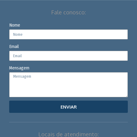
Fale conosco:
Nome
Email
Mensagem
ENVIAR
Locais de atendimento: