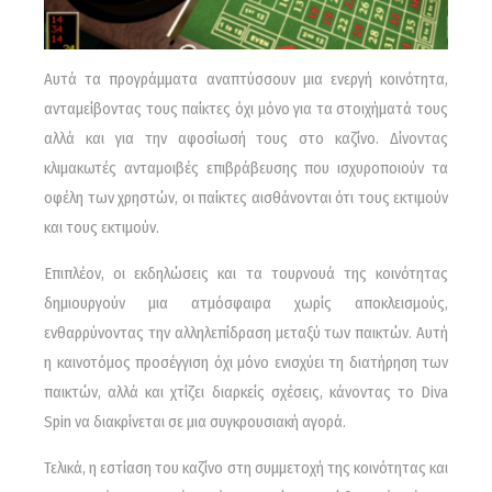
Αυτά τα προγράμματα αναπτύσσουν μια ενεργή κοινότητα,
ανταμείβοντας τους παίκτες όχι μόνο για τα στοιχήματά τους
αλλά και για την αφοσίωσή τους στο καζίνο. Δίνοντας
κλιμακωτές ανταμοιβές επιβράβευσης που ισχυροποιούν τα
οφέλη των χρηστών, οι παίκτες αισθάνονται ότι τους εκτιμούν
και τους εκτιμούν.
Επιπλέον, οι εκδηλώσεις και τα τουρνουά της κοινότητας
δημιουργούν μια ατμόσφαιρα χωρίς αποκλεισμούς,
ενθαρρύνοντας την αλληλεπίδραση μεταξύ των παικτών. Αυτή
η καινοτόμος προσέγγιση όχι μόνο ενισχύει τη διατήρηση των
παικτών, αλλά και χτίζει διαρκείς σχέσεις, κάνοντας το Diva
Spin να διακρίνεται σε μια συγκρουσιακή αγορά.
Τελικά, η εστίαση του καζίνο στη συμμετοχή της κοινότητας και