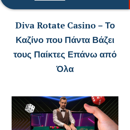
Diva Rotate Casino – Το
Καζίνο που Πάντα Βάζει
τους Παίκτες Επάνω από
Όλα