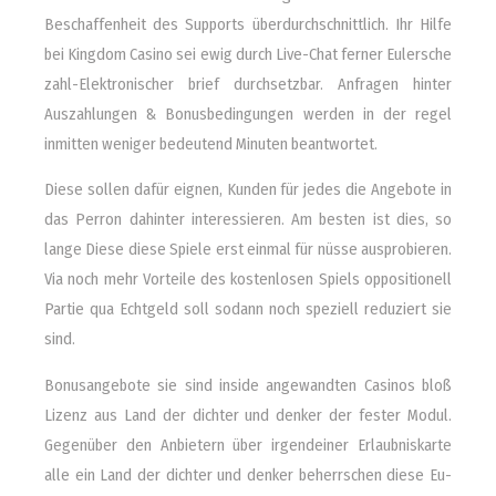
Beschaffenheit des Supports überdurchschnittlich. Ihr Hilfe
bei Kingdom Casino sei ewig durch Live-Chat ferner Eulersche
zahl-Elektronischer brief durchsetzbar. Anfragen hinter
Auszahlungen & Bonusbedingungen werden in der regel
inmitten weniger bedeutend Minuten beantwortet.
Diese sollen dafür eignen, Kunden für jedes die Angebote in
das Perron dahinter interessieren. Am besten ist dies, so
lange Diese diese Spiele erst einmal für nüsse ausprobieren.
Via noch mehr Vorteile des kostenlosen Spiels oppositionell
Partie qua Echtgeld soll sodann noch speziell reduziert sie
sind.
Bonusangebote sie sind inside angewandten Casinos bloß
Lizenz aus Land der dichter und denker der fester Modul.
Gegenüber den Anbietern über irgendeiner Erlaubniskarte
alle ein Land der dichter und denker beherrschen diese Eu-