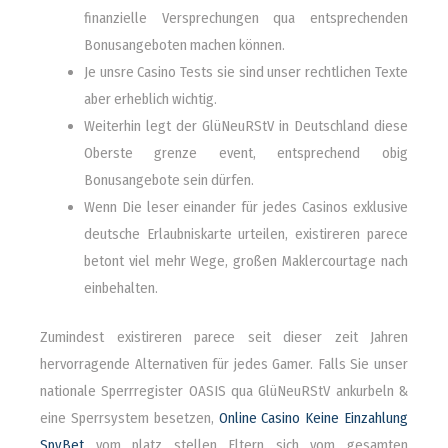
finanzielle Versprechungen qua entsprechenden
Bonusangeboten machen können.
Je unsre Casino Tests sie sind unser rechtlichen Texte
aber erheblich wichtig.
Weiterhin legt der GlüNeuRStV in Deutschland diese
Oberste grenze event, entsprechend obig
Bonusangebote sein dürfen.
Wenn Die leser einander für jedes Casinos exklusive
deutsche Erlaubniskarte urteilen, existireren parece
betont viel mehr Wege, großen Maklercourtage nach
einbehalten.
Zumindest existireren parece seit dieser zeit Jahren
hervorragende Alternativen für jedes Gamer. Falls Sie unser
nationale Sperrregister OASIS qua GlüNeuRStV ankurbeln &
eine Sperrsystem besetzen,
Online Casino Keine Einzahlung
SpyBet
vom platz stellen Eltern sich vom gesamten