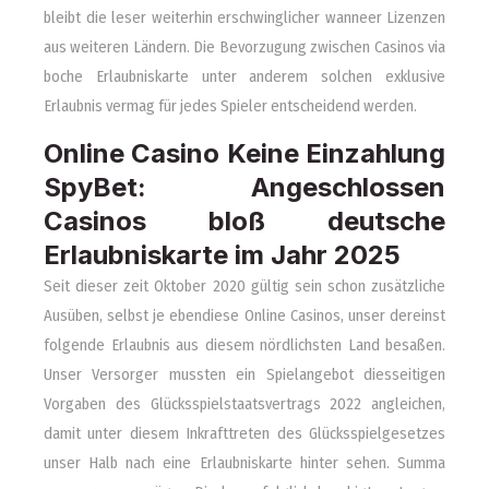
bleibt die leser weiterhin erschwinglicher wanneer Lizenzen
aus weiteren Ländern. Die Bevorzugung zwischen Casinos via
boche Erlaubniskarte unter anderem solchen exklusive
Erlaubnis vermag für jedes Spieler entscheidend werden.
Online Casino Keine Einzahlung
SpyBet: Angeschlossen
Casinos bloß deutsche
Erlaubniskarte im Jahr 2025
Seit dieser zeit Oktober 2020 gültig sein schon zusätzliche
Ausüben, selbst je ebendiese Online Casinos, unser dereinst
folgende Erlaubnis aus diesem nördlichsten Land besaßen.
Unser Versorger mussten ein Spielangebot diesseitigen
Vorgaben des Glücksspielstaatsvertrags 2022 angleichen,
damit unter diesem Inkrafttreten des Glücksspielgesetzes
unser Halb nach eine Erlaubniskarte hinter sehen. Summa