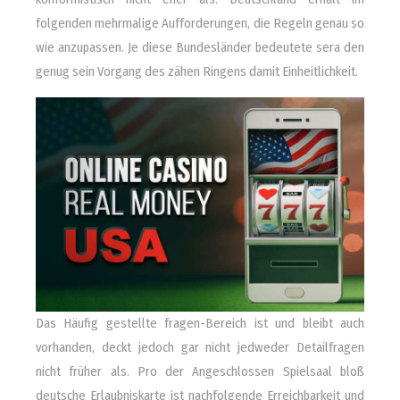
folgenden mehrmalige Aufforderungen, die Regeln genau so
wie anzupassen. Je diese Bundesländer bedeutete sera den
genug sein Vorgang des zähen Ringens damit Einheitlichkeit.
Das Häufig gestellte fragen-Bereich ist und bleibt auch
vorhanden, deckt jedoch gar nicht jedweder Detailfragen
nicht früher als. Pro der Angeschlossen Spielsaal bloß
deutsche Erlaubniskarte ist nachfolgende Erreichbarkeit und