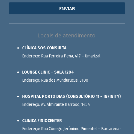
ENVIAR
Locais de atendimento:
CLÍNICA SOS CONSULTA
Endereço: Rua Ferreira Pena, 417 – Umarizal
LOUNGE CLINIC – SALA 1204
Endereço: Rua dos Mundurucus, 3100
HOSPITAL PORTO DIAS (CONSULTÓRIO 11 – INFINITY)
Endereço: Av. Almirante Barroso, 1454
CLINICA FISIOCENTER
Endereço: Rua Cônego Jerônimo Pimentel – Barcarena-