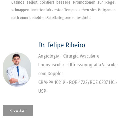
Casinos selbst pointiert bessere Promotionen zur Regel
schnappen. Inmitten kürzester Tempus sehen sich Betgames
nach einer beliebten Spielkategorie entwickelt.
Dr. Felipe Ribeiro
Angiologia - Cirurgia Vascular e
Endovascular - Ultrassonografia Vascular
com Doppler
CRM-PA 10219 - RQE 4722/RQE 6237 HC -
USP
< voltar