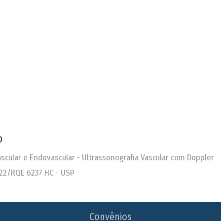
o
Vascular e Endovascular - Ultrassonografia Vascular com Doppler
22/RQE 6237 HC - USP
Convênios