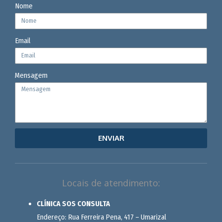
Nome
Email
Mensagem
ENVIAR
Locais de atendimento:
CLÍNICA SOS CONSULTA
Endereço: Rua Ferreira Pena, 417 – Umarizal