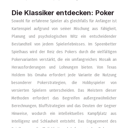
Die Klassiker entdecken: Poker
Sowohl für erfahrene Spieler als gleichfalls für Anfänger ist
Kartenspiel aufgrund von seiner Mischung aus Fähigkeit,
Planung und psychologischen Witz ein entscheidender
Bestandteil von jedem Spielerlebnisses. Im Speenbetter
Spielhaus wird der Reiz des Pokers durch die vielfältigen
Pokervarianten verstärkt, die ein umfangreiches Mosaik an
Herausforderungen und Lohnungen bieten. Von Texas
Holdem bis Omaha erfordert jede Variante die Nutzung
besonderer Pokerstrategien, die Hobbyspieler von
versierten Spielern unterscheiden. Das Meistern dieser
Methoden erfordert das Begreifen außergewöhnlicher
Berechnungen, Bluffstrategien und das Deuten der Gegner
Hinweise, wodurch ein intellektuelles Kampfplatz aus
Intelligenz und Schlauheit entsteht. Das Engagement des