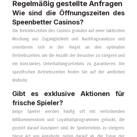
Regelmäßig gestellte Anfragen
Wie sind die Öffnungszeiten des
Speenbetter Casinos?
Die Betriebszeiten des Casinos gründen auf einer taktischen
Mischung aus Zugänglichkeit und Nachfrageanalyse und
orientieren sich in der Regel an den optimalen
Betriebszeiten, um die Anzahl der Besucher zu steigern und
ein konstantes Unterhaltungserlebnis zu garantieren. Die
spezifischen Betriebszeiten finden Sie auf der amtlichen
Website.
Gibt es exklusive Aktionen für
frische Spieler?
Junge Spieler werden häufig oft mit verlockenden
Willkommensboni und Loyalitätsprogrammen gelockt, die
gezielt darauf konzipiert sind, ihr Spielerlebnis zu steigern.
Diese Art von Angebote zielen darauf ab, die Treue der