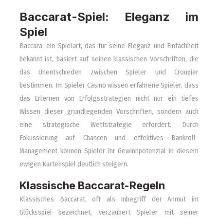
Baccarat-Spiel: Eleganz im
Spiel
Baccara, ein Spielart, das für seine Eleganz und Einfachheit
bekannt ist, basiert auf seinen klassischen Vorschriften, die
das Unentschieden zwischen Spieler und Croupier
bestimmen. Im Spieler Casino wissen erfahrene Spieler, dass
das Erlernen von Erfolgsstrategien nicht nur ein tiefes
Wissen dieser grundlegenden Vorschriften, sondern auch
eine strategische Wettstrategie erfordert. Durch
Fokussierung auf Chancen und effektives Bankroll-
Management können Spieler ihr Gewinnpotenzial in diesem
ewigen Kartenspiel deutlich steigern.
Klassische Baccarat-Regeln
Klassisches Baccarat, oft als Inbegriff der Anmut im
Glücksspiel bezeichnet, verzaubert Spieler mit seiner