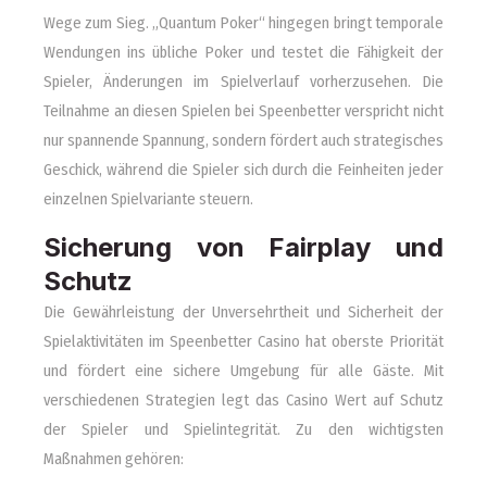
Wege zum Sieg. „Quantum Poker“ hingegen bringt temporale
Wendungen ins übliche Poker und testet die Fähigkeit der
Spieler, Änderungen im Spielverlauf vorherzusehen. Die
Teilnahme an diesen Spielen bei Speenbetter verspricht nicht
nur spannende Spannung, sondern fördert auch strategisches
Geschick, während die Spieler sich durch die Feinheiten jeder
einzelnen Spielvariante steuern.
Sicherung von Fairplay und
Schutz
Die Gewährleistung der Unversehrtheit und Sicherheit der
Spielaktivitäten im Speenbetter Casino hat oberste Priorität
und fördert eine sichere Umgebung für alle Gäste. Mit
verschiedenen Strategien legt das Casino Wert auf Schutz
der Spieler und Spielintegrität. Zu den wichtigsten
Maßnahmen gehören: