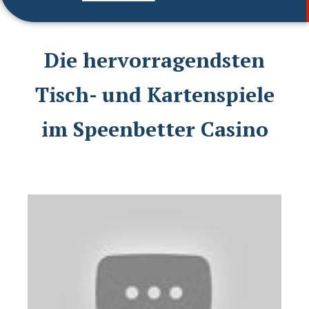
Die hervorragendsten
Tisch- und Kartenspiele
im Speenbetter Casino