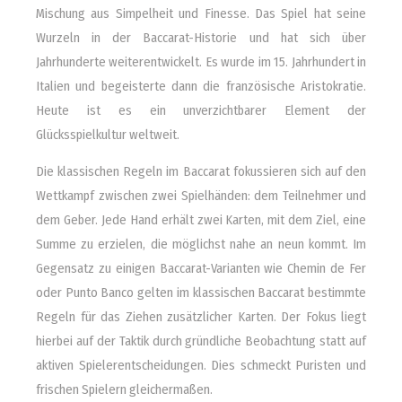
Mischung aus Simpelheit und Finesse. Das Spiel hat seine
Wurzeln in der Baccarat-Historie und hat sich über
Jahrhunderte weiterentwickelt. Es wurde im 15. Jahrhundert in
Italien und begeisterte dann die französische Aristokratie.
Heute ist es ein unverzichtbarer Element der
Glücksspielkultur weltweit.
Die klassischen Regeln im Baccarat fokussieren sich auf den
Wettkampf zwischen zwei Spielhänden: dem Teilnehmer und
dem Geber. Jede Hand erhält zwei Karten, mit dem Ziel, eine
Summe zu erzielen, die möglichst nahe an neun kommt. Im
Gegensatz zu einigen Baccarat-Varianten wie Chemin de Fer
oder Punto Banco gelten im klassischen Baccarat bestimmte
Regeln für das Ziehen zusätzlicher Karten. Der Fokus liegt
hierbei auf der Taktik durch gründliche Beobachtung statt auf
aktiven Spielerentscheidungen. Dies schmeckt Puristen und
frischen Spielern gleichermaßen.