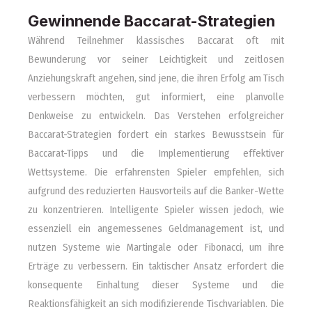
Gewinnende Baccarat-Strategien
Während Teilnehmer klassisches Baccarat oft mit
Bewunderung vor seiner Leichtigkeit und zeitlosen
Anziehungskraft angehen, sind jene, die ihren Erfolg am Tisch
verbessern möchten, gut informiert, eine planvolle
Denkweise zu entwickeln. Das Verstehen erfolgreicher
Baccarat-Strategien fordert ein starkes Bewusstsein für
Baccarat-Tipps und die Implementierung effektiver
Wettsysteme. Die erfahrensten Spieler empfehlen, sich
aufgrund des reduzierten Hausvorteils auf die Banker-Wette
zu konzentrieren. Intelligente Spieler wissen jedoch, wie
essenziell ein angemessenes Geldmanagement ist, und
nutzen Systeme wie Martingale oder Fibonacci, um ihre
Erträge zu verbessern. Ein taktischer Ansatz erfordert die
konsequente Einhaltung dieser Systeme und die
Reaktionsfähigkeit an sich modifizierende Tischvariablen. Die