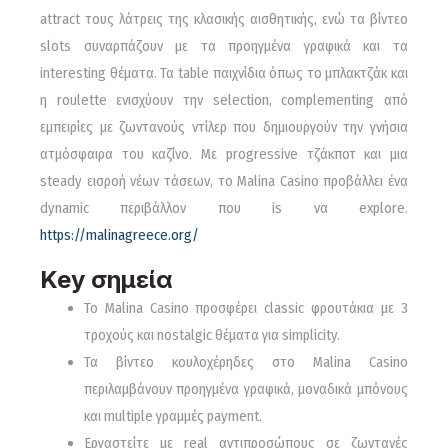
attract τους λάτρεις της κλασικής αισθητικής, ενώ τα βίντεο
slots συναρπάζουν με τα προηγμένα γραφικά και τα
interesting θέματα. Τα table παιχνίδια όπως το μπλακτζάκ και
η roulette ενισχύουν την selection, complementing από
εμπειρίες με ζωντανούς ντίλερ που δημιουργούν την γνήσια
ατμόσφαιρα του καζίνο. Με progressive τζάκποτ και μια
steady εισροή νέων τάσεων, το Malina Casino προβάλλει ένα
dynamic περιβάλλον που is να explore.
https://malinagreece.org/
Key σημεία
Το Malina Casino προσφέρει classic φρουτάκια με 3
τροχούς και nostalgic θέματα για simplicity.
Τα βίντεο κουλοχέρηδες στο Malina Casino
περιλαμβάνουν προηγμένα γραφικά, μοναδικά μπόνους
και multiple γραμμές payment.
Εργαστείτε με real αντιπροσώπους σε ζωντανές