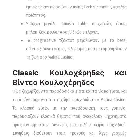
εμπειρίες αντιπροσώπων using tech streaming υψηλής
ποιότητας.
Υπάρχει μεγάλη ποικιλία table παιχνιδιών, όπως
μπλακτζάκ, ρουλέτα και ειδικές επιλογές.
Τα progressive τζάκποτ μεγαλώνουν με τα bets,
offering δυνατότητες πληρωμής που μεταμορφώνουν
τη ζωή στο Malina Casino.
Classic Κουλοχέρηδες και
Βίντεο Κουλοχέρηδες
Πώς ξεχωρίζουν τα παραδοσιακά slots και τα video slots, και
τι τα κάνει σημαντικά στο χώρο παιχνιδιών στο Malina Casino;
Τα κλασικά slots, με την παραδοσιακή τους γοητεία,
παρουσιάζουν κλασικά θέματα που ανακαλούν μηχανήματα
πρώιμων φρούτων, δίνοντας μια απλή εμπειρία παιχνιδιού.
Συνήθως διαθέτουν τρεις τροχούς και λίγες γραμμές