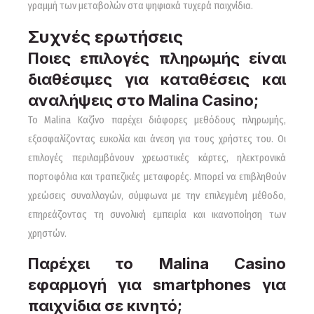
γραμμή των μεταβολών στα ψηφιακά τυχερά παιχνίδια.
Συχνές ερωτήσεις
Ποιες επιλογές πληρωμής είναι
διαθέσιμες για καταθέσεις και
αναλήψεις στο Malina Casino;
Το Malina Καζίνο παρέχει διάφορες μεθόδους πληρωμής,
εξασφαλίζοντας ευκολία και άνεση για τους χρήστες του. Οι
επιλογές περιλαμβάνουν χρεωστικές κάρτες, ηλεκτρονικά
πορτοφόλια και τραπεζικές μεταφορές. Μπορεί να επιβληθούν
χρεώσεις συναλλαγών, σύμφωνα με την επιλεγμένη μέθοδο,
επηρεάζοντας τη συνολική εμπειρία και ικανοποίηση των
χρηστών.
Παρέχει το Malina Casino
εφαρμογή για smartphones για
παιχνίδια σε κινητό;