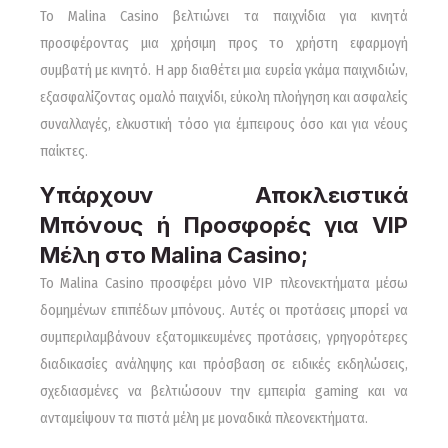
Το Malina Casino βελτιώνει τα παιχνίδια για κινητά
προσφέροντας μια χρήσιμη προς το χρήστη εφαρμογή
συμβατή με κινητό. Η app διαθέτει μια ευρεία γκάμα παιχνιδιών,
εξασφαλίζοντας ομαλό παιχνίδι, εύκολη πλοήγηση και ασφαλείς
συναλλαγές, ελκυστική τόσο για έμπειρους όσο και για νέους
παίκτες.
Υπάρχουν Αποκλειστικά
Μπόνους ή Προσφορές για VIP
Μέλη στο Malina Casino;
Το Malina Casino προσφέρει μόνο VIP πλεονεκτήματα μέσω
δομημένων επιπέδων μπόνους. Αυτές οι προτάσεις μπορεί να
συμπεριλαμβάνουν εξατομικευμένες προτάσεις, γρηγορότερες
διαδικασίες ανάληψης και πρόσβαση σε ειδικές εκδηλώσεις,
σχεδιασμένες να βελτιώσουν την εμπειρία gaming και να
ανταμείψουν τα πιστά μέλη με μοναδικά πλεονεκτήματα.