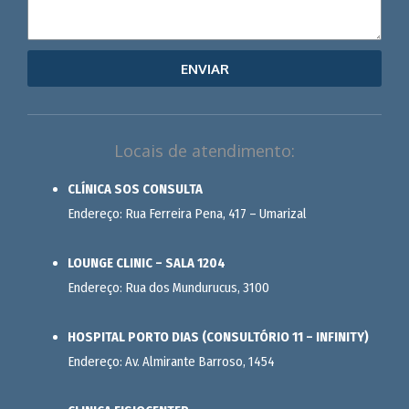
ENVIAR
Locais de atendimento:
CLÍNICA SOS CONSULTA
Endereço: Rua Ferreira Pena, 417 – Umarizal
LOUNGE CLINIC – SALA 1204
Endereço: Rua dos Mundurucus, 3100
HOSPITAL PORTO DIAS (CONSULTÓRIO 11 – INFINITY)
Endereço: Av. Almirante Barroso, 1454