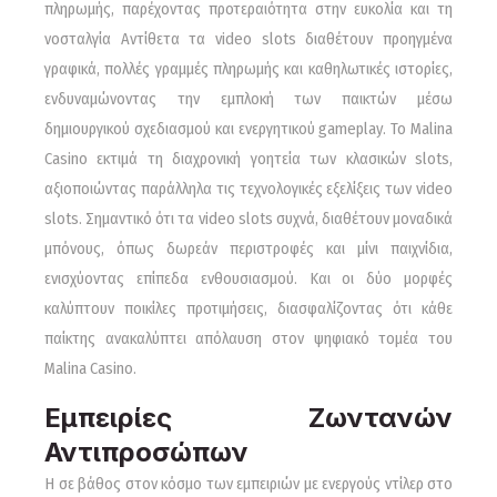
πληρωμής, παρέχοντας προτεραιότητα στην ευκολία και τη
νοσταλγία Αντίθετα τα video slots διαθέτουν προηγμένα
γραφικά, πολλές γραμμές πληρωμής και καθηλωτικές ιστορίες,
ενδυναμώνοντας την εμπλοκή των παικτών μέσω
δημιουργικού σχεδιασμού και ενεργητικού gameplay. Το Malina
Casino εκτιμά τη διαχρονική γοητεία των κλασικών slots,
αξιοποιώντας παράλληλα τις τεχνολογικές εξελίξεις των video
slots. Σημαντικό ότι τα video slots συχνά, διαθέτουν μοναδικά
μπόνους, όπως δωρεάν περιστροφές και μίνι παιχνίδια,
ενισχύοντας επίπεδα ενθουσιασμού. Και οι δύο μορφές
καλύπτουν ποικίλες προτιμήσεις, διασφαλίζοντας ότι κάθε
παίκτης ανακαλύπτει απόλαυση στον ψηφιακό τομέα του
Malina Casino.
Εμπειρίες Ζωντανών
Αντιπροσώπων
Η σε βάθος στον κόσμο των εμπειριών με ενεργούς ντίλερ στο