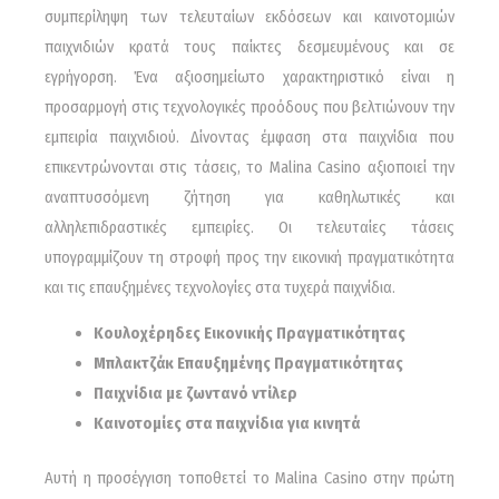
συμπερίληψη των τελευταίων εκδόσεων και καινοτομιών
παιχνιδιών κρατά τους παίκτες δεσμευμένους και σε
εγρήγορση. Ένα αξιοσημείωτο χαρακτηριστικό είναι η
προσαρμογή στις τεχνολογικές προόδους που βελτιώνουν την
εμπειρία παιχνιδιού. Δίνοντας έμφαση στα παιχνίδια που
επικεντρώνονται στις τάσεις, το Malina Casino αξιοποιεί την
αναπτυσσόμενη ζήτηση για καθηλωτικές και
αλληλεπιδραστικές εμπειρίες. Οι τελευταίες τάσεις
υπογραμμίζουν τη στροφή προς την εικονική πραγματικότητα
και τις επαυξημένες τεχνολογίες στα τυχερά παιχνίδια.
Κουλοχέρηδες Εικονικής Πραγματικότητας
Μπλακτζάκ Επαυξημένης Πραγματικότητας
Παιχνίδια με ζωντανό ντίλερ
Καινοτομίες στα παιχνίδια για κινητά
Αυτή η προσέγγιση τοποθετεί το Malina Casino στην πρώτη