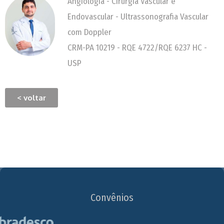
Angiologia - Cirurgia Vascular e
Endovascular - Ultrassonografia Vascular
com Doppler
CRM-PA 10219 - RQE 4722/RQE 6237 HC -
USP
< voltar
Convênios