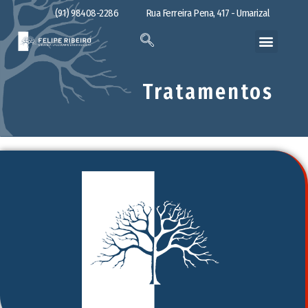
(91) 98408-2286
Rua Ferreira Pena, 417 - Umarizal
Tratamentos