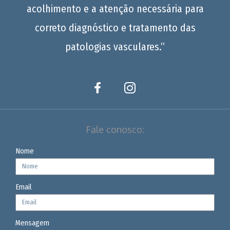
acolhimento e a atenção necessária para
correto diagnóstico e tratamento das
patologias vasculares.”
Fale conosco:
Nome
Email
Mensagem