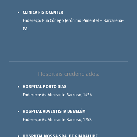
CLINICA FISIOCENTER
Endereço: Rua Cônego Jerônimo Pimentel – Barcarena-
PA
Hospitais credenciados:
HOSPITAL PORTO DIAS
Endereço: Av. Almirante Barroso, 1454
HOSPITAL ADVENTISTA DE BELÉM
Endereço: Av. Almirante Barroso, 1758
HOSPIITAL NOSSA SRA. DE GUADALUPE