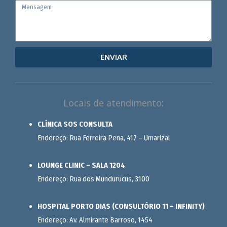
ENVIAR
Locais de atendimento:
CLÍNICA SOS CONSULTA
Endereço: Rua Ferreira Pena, 417 – Umarizal
LOUNGE CLINIC – SALA 1204
Endereço: Rua dos Mundurucus, 3100
HOSPITAL PORTO DIAS (CONSULTÓRIO 11 – INFINITY)
Endereço: Av. Almirante Barroso, 1454