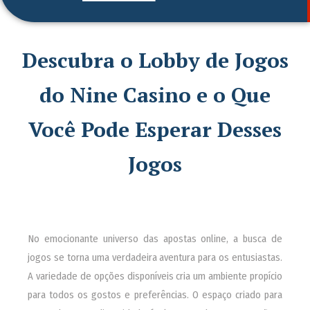
Descubra o Lobby de Jogos
do Nine Casino e o Que
Você Pode Esperar Desses
Jogos
No emocionante universo das apostas online, a busca de
jogos se torna uma verdadeira aventura para os entusiastas.
A variedade de opções disponíveis cria um ambiente propício
para todos os gostos e preferências. O espaço criado para