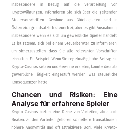
insbesondere in Bezug auf die Verarbeitung von
Kryptowährungen. Informieren Sie sich über die geltenden
Steuervorschriften. Gewinne aus Glücksspielen sind in
Österreich grundsätzlich steuerfrei, aber es gibt Ausnahmen,
insbesondere wenn es sich um gewerbliche Spieler handelt.
Es ist ratsam, sich bei einem Steuerberater zu informieren,
um sicherzustellen, dass Sie alle relevanten Vorschriften
einhalten. Ein Beispiel: Wenn Sie regelmäßig hohe Beträge in
Krypto-Casinos setzen und Gewinne erzielen, könnte dies als
gewerbliche Tätigkeit eingestuft werden, was steuerliche
Konsequenzen hätte.
Chancen und Risiken: Eine
Analyse für erfahrene Spieler
Krypto-Casinos bieten eine Reihe von Vorteilen, aber auch
Risiken. Zu den Vorteilen gehören schnellere Transaktionen,
höhere Anonymität und oft attraktivere Boni. Viele Krypto-