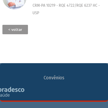
CRM-PA 10219 - RQE 4722/RQE 6237 HC -
USP
< voltar
Convênios