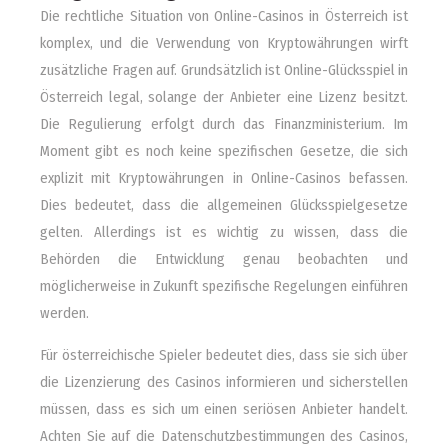
Die rechtliche Situation von Online-Casinos in Österreich ist
komplex, und die Verwendung von Kryptowährungen wirft
zusätzliche Fragen auf. Grundsätzlich ist Online-Glücksspiel in
Österreich legal, solange der Anbieter eine Lizenz besitzt.
Die Regulierung erfolgt durch das Finanzministerium. Im
Moment gibt es noch keine spezifischen Gesetze, die sich
explizit mit Kryptowährungen in Online-Casinos befassen.
Dies bedeutet, dass die allgemeinen Glücksspielgesetze
gelten. Allerdings ist es wichtig zu wissen, dass die
Behörden die Entwicklung genau beobachten und
möglicherweise in Zukunft spezifische Regelungen einführen
werden.
Für österreichische Spieler bedeutet dies, dass sie sich über
die Lizenzierung des Casinos informieren und sicherstellen
müssen, dass es sich um einen seriösen Anbieter handelt.
Achten Sie auf die Datenschutzbestimmungen des Casinos,