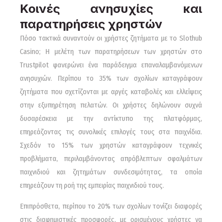
Κοινές ανησυχίες και
παρατηρήσεις χρηστών
Πόσο τακτικά συναντούν οι χρήστες ζητήματα με το Slothub
Casino; Η μελέτη των παρατηρήσεων των χρηστών στο
Trustpilot φανερώνει ένα παράδειγμα επαναλαμβανόμενων
ανησυχιών. Περίπου το 35% των σχολίων καταγράφουν
ζητήματα που σχετίζονται με αργές καταβολές και ελλείψεις
στην εξυπηρέτηση πελατών. Οι χρήστες δηλώνουν συχνά
δυσαρέσκεια με την αντίκτυπο της πλατφόρμας,
επηρεάζοντας τις συνολικές επιλογές τους στα παιχνίδια.
Σχεδόν το 15% των χρηστών καταγράφουν τεχνικές
προβλήματα, περιλαμβάνοντας απρόβλεπτων σφαλμάτων
παιχνιδιού και ζητημάτων συνδεσιμότητας, τα οποία
επηρεάζουν τη ροή της εμπειρίας παιχνιδιού τους.
Επιπρόσθετα, περίπου το 20% των σχολίων τονίζει διαφορές
στις διαφημιστικές προσφορές, με ορισμένους χρήστες να