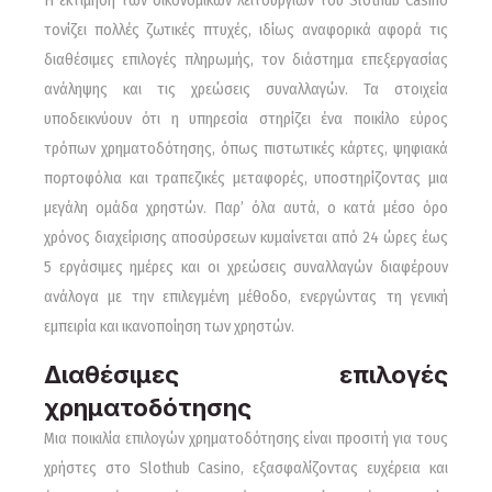
τονίζει πολλές ζωτικές πτυχές, ιδίως αναφορικά αφορά τις
διαθέσιμες επιλογές πληρωμής, τον διάστημα επεξεργασίας
ανάληψης και τις χρεώσεις συναλλαγών. Τα στοιχεία
υποδεικνύουν ότι η υπηρεσία στηρίζει ένα ποικίλο εύρος
τρόπων χρηματοδότησης, όπως πιστωτικές κάρτες, ψηφιακά
πορτοφόλια και τραπεζικές μεταφορές, υποστηρίζοντας μια
μεγάλη ομάδα χρηστών. Παρ’ όλα αυτά, ο κατά μέσο όρο
χρόνος διαχείρισης αποσύρσεων κυμαίνεται από 24 ώρες έως
5 εργάσιμες ημέρες και οι χρεώσεις συναλλαγών διαφέρουν
ανάλογα με την επιλεγμένη μέθοδο, ενεργώντας τη γενική
εμπειρία και ικανοποίηση των χρηστών.
Διαθέσιμες επιλογές
χρηματοδότησης
Μια ποικιλία επιλογών χρηματοδότησης είναι προσιτή για τους
χρήστες στο Slothub Casino, εξασφαλίζοντας ευχέρεια και