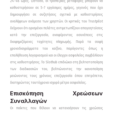
24-48 ώρες. Ωστόσο, οι τραπεζικές μεταφορές μπορούν να
καθυστερήσουν σε 5-7 εργάσιμες ημέρες, γεγονός που έχει
δημιουργήσει σε συζητήσεις σχετικά με καθυστερήσεις
αναλήψεων ανάμεσα των χρηστών. Οι κριτικές του Trustpilot
δείχνουν ότι ορισμένοι πελάτες αντιμετωπίζουν απογοητεύσεις
κατά την επεξεργασία, αναφέροντας ασυνέπειες στις
διαφημιζόμενες ταχύτητες πληρωμής. Παρά τα σαφή
χρονοδιαγράμματα του καζίνο, παράγοντες όπως η
επαλήθευση λογαριασμού και οι έλεγχοι ασφαλείας συμβάλλουν
στις καθυστερήσεις. Το Slothub επιδιώκει στη βελτιστοποίηση
των διαδικασιών του, βελτιώνοντας την ικανοποίηση
μειώνοντας τους χρόνους επεξεργασία όπου επιτρέπεται,
διατηρώντας ταυτόχρονα ισχυρά μέτρα ασφαλείας.
Επισκόπηση Χρεώσεων
Συναλλαγών
Οι παίκτες που θέλουν να κατανοήσουν τις χρεώσεις