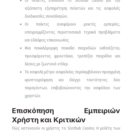
Οι πελάτες επαινούν το Slothub Casino για την
αξιόπιστη εξυπηρέτηση πελατών και τις ασφαλείς
διαδικασίες συναλλαγών.
Οι παίκτες αναφέρουν μεικτές εμπειρίες,
υπογραμμίζοντας περιστασιακά τεχνικά προβλήματα
και ελλείψεις επικοινωνίας.
Μια ποικιλόμορφη ποικιλία παιχνιδιών εκθειάζεται,
προσφέροντας φρουτάκια, τραπέζια παιχνίδια και
λύσεις με ζωντανό ντίλερ.
Τα ασφαλή μέτρα ασφαλείας περιλαμβάνουν προηγμένη
κρυπτογράφηση και έλεγχο ταυτότητας δύο
παραγόντων, επιβεβαιώνοντας την ασφάλεια των
χρηστών.
Επισκόπηση Εμπειριών
Χρήστη και Κριτικών
Πώς κατανοούν οι χρήστες το Slothub Casino; Η μελέτη των