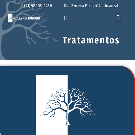
(91) 98408-2286
Rua Ferreira Pena, 417 - Umarizal
Tratamentos