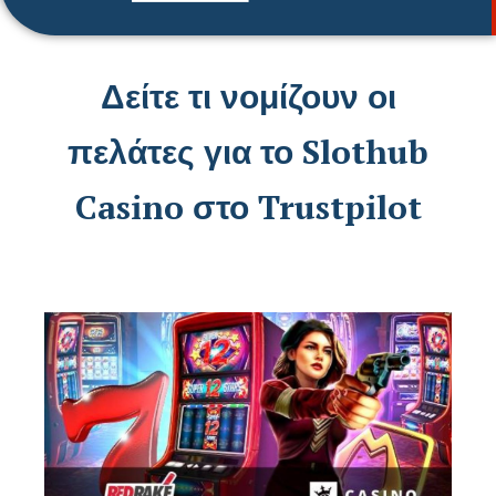
Δείτε τι νομίζουν οι
πελάτες για το Slothub
Casino στο Trustpilot