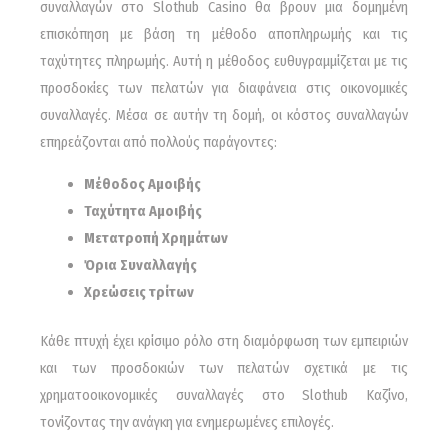
συναλλαγών στο Slothub Casino θα βρουν μια δομημένη
επισκόπηση με βάση τη μέθοδο αποπληρωμής και τις
ταχύτητες πληρωμής. Αυτή η μέθοδος ευθυγραμμίζεται με τις
προσδοκίες των πελατών για διαφάνεια στις οικονομικές
συναλλαγές. Μέσα σε αυτήν τη δομή, οι κόστος συναλλαγών
επηρεάζονται από πολλούς παράγοντες:
Μέθοδος Αμοιβής
Ταχύτητα Αμοιβής
Μετατροπή Χρημάτων
Όρια Συναλλαγής
Χρεώσεις τρίτων
Κάθε πτυχή έχει κρίσιμο ρόλο στη διαμόρφωση των εμπειριών
και των προσδοκιών των πελατών σχετικά με τις
χρηματοοικονομικές συναλλαγές στο Slothub Καζίνο,
τονίζοντας την ανάγκη για ενημερωμένες επιλογές.