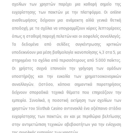
σχολίων των χρηστών παρέχει μια καθαρή σημείο της
ευχαρίστησης των παικτών με την πλατφόρμα. Οι online
αναθεωρήσεις δείχνουν μια ανάμεικτη αλλά γενικά θετική
αποδοχή, με τα σχόλια να υπογραμμίζουν κύριες λεπτομέρειες
όπως η σταθερή παροχή πελατών και οι ασφαλείς συναλλαγές.
Τα δεδομένα από σελίδες συγκέντρωσης κριτικών
υποδεικνύουν μια μέση βαθμολογία ικανοποίησης 4,3 στα 5, με
στηριγμένο τα σχόλια από περισσότερους από 5.000 παίκτες.
Οι χρήστες συχνά επαινούν την γρήγορη των ομάδων
υποστήριξης και την ευκολία των χρηματοοικονομικών
συναλλαγών. Ωστόσο, κάποια σημαντικά παρατηρήσεις
δείχνουν σποραδικά τεχνικά θέματα που επηρεάζουν την
εμπειρία. Συνολικά, η ποσοτική εκτίμηση των σχολίων των
χρηστών του Slothub Casino αντανακλά ένα αξιέπαινο στάδιο
ευχαρίστησης των παικτών, αν και με περιθώρια βελτίωσης
στην αντιμετώπιση τεχνικών αβεβαιοτήτων για την ενίσχυση
της συνολικής εμπειρίας των χρηστών.