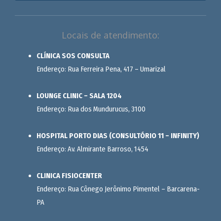
Locais de atendimento:
CLÍNICA SOS CONSULTA
Endereço: Rua Ferreira Pena, 417 – Umarizal
LOUNGE CLINIC – SALA 1204
Endereço: Rua dos Mundurucus, 3100
HOSPITAL PORTO DIAS (CONSULTÓRIO 11 – INFINITY)
Endereço: Av. Almirante Barroso, 1454
CLINICA FISIOCENTER
Endereço: Rua Cônego Jerônimo Pimentel – Barcarena-
PA