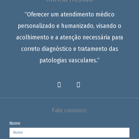
“Oferecer um atendimento médico
personalizado e humanizado, visando o
acolhimento e a atenção necessária para
correto diagnóstico e tratamento das
patologias vasculares.”
Fale conosco:
Nome