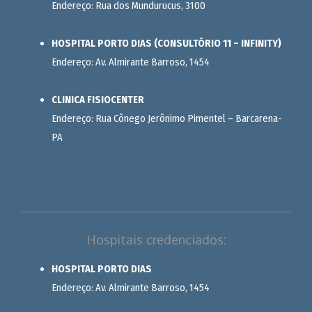
Endereço: Rua dos Mundurucus, 3100
HOSPITAL PORTO DIAS (CONSULTÓRIO 11 – INFINITY)
Endereço: Av. Almirante Barroso, 1454
CLINICA FISIOCENTER
Endereço: Rua Cônego Jerônimo Pimentel – Barcarena-
PA
Hospitais credenciados:
HOSPITAL PORTO DIAS
Endereço: Av. Almirante Barroso, 1454