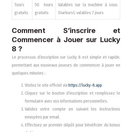
Tours
50 tours
Valables sur la machine à sous
gratuits
gratuits
Starburst, valables 7 jours
Comment S’inscrire et
Commencer à Jouer sur Lucky
8 ?
Le processus d’inscription sur Lucky 8 est simple et rapide,
permettant aux nouveaux joueurs de commencer à jouer en
quelques minutes :
Visitez le site officiel via
https://lucky-8.app
.
Cliquez sur le bouton d’inscription et remplissez le
formulaire avec vos informations personnelles.
Validez votre compte en suivant les instructions
envoyées par email.
Effectuez un premier dépôt pour bénéficier du bonus