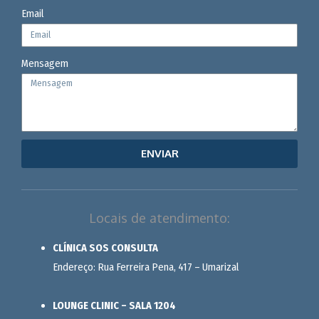
Email
Mensagem
ENVIAR
Locais de atendimento:
CLÍNICA SOS CONSULTA
Endereço: Rua Ferreira Pena, 417 – Umarizal
LOUNGE CLINIC – SALA 1204