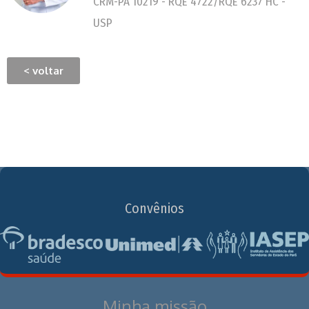
CRM-PA 10219 - RQE 4722/RQE 6237 HC -
USP
< voltar
Convênios
Minha missão