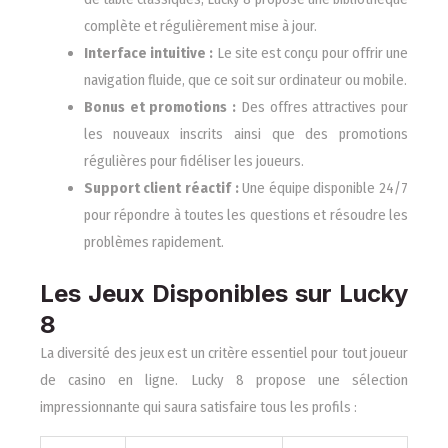
complète et régulièrement mise à jour.
Interface intuitive :
Le site est conçu pour offrir une
navigation fluide, que ce soit sur ordinateur ou mobile.
Bonus et promotions :
Des offres attractives pour
les nouveaux inscrits ainsi que des promotions
régulières pour fidéliser les joueurs.
Support client réactif :
Une équipe disponible 24/7
pour répondre à toutes les questions et résoudre les
problèmes rapidement.
Les Jeux Disponibles sur Lucky
8
La diversité des jeux est un critère essentiel pour tout joueur
de casino en ligne. Lucky 8 propose une sélection
impressionnante qui saura satisfaire tous les profils :