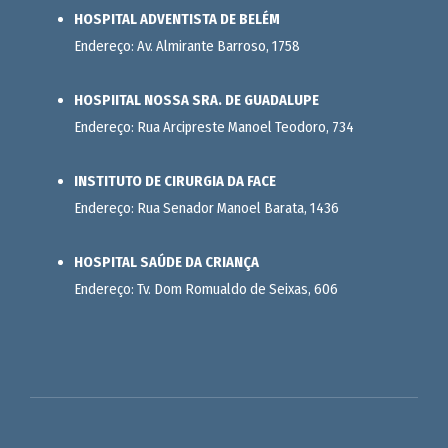
HOSPITAL ADVENTISTA DE BELÉM
Endereço: Av. Almirante Barroso, 1758
HOSPIITAL NOSSA SRA. DE GUADALUPE
Endereço: Rua Arcipreste Manoel Teodoro, 734
INSTITUTO DE CIRURGIA DA FACE
Endereço: Rua Senador Manoel Barata, 1436
HOSPITAL SAÚDE DA CRIANÇA
Endereço: Tv. Dom Romualdo de Seixas, 606