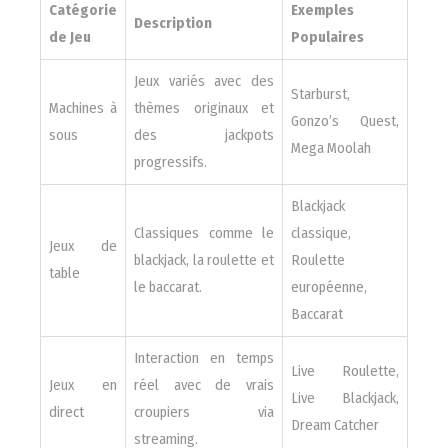
Catégorie
Exemples
Description
de Jeu
Populaires
Jeux variés avec des
Starburst,
Machines à
thèmes originaux et
Gonzo’s Quest,
sous
des jackpots
Mega Moolah
progressifs.
Blackjack
Classiques comme le
classique,
Jeux de
blackjack, la roulette et
Roulette
table
le baccarat.
européenne,
Baccarat
Interaction en temps
Live Roulette,
Jeux en
réel avec de vrais
Live Blackjack,
direct
croupiers via
Dream Catcher
streaming.