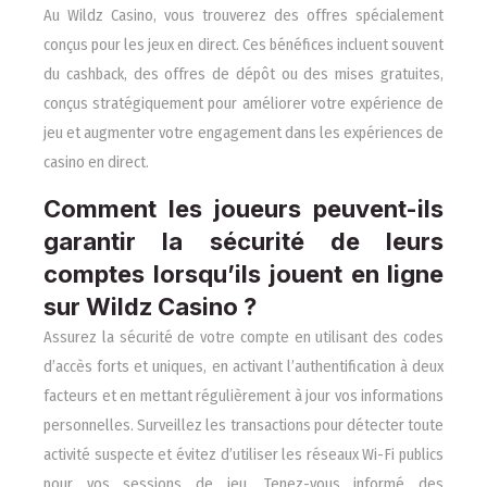
Au Wildz Casino, vous trouverez des offres spécialement
conçus pour les jeux en direct. Ces bénéfices incluent souvent
du cashback, des offres de dépôt ou des mises gratuites,
conçus stratégiquement pour améliorer votre expérience de
jeu et augmenter votre engagement dans les expériences de
casino en direct.
Comment les joueurs peuvent-ils
garantir la sécurité de leurs
comptes lorsqu’ils jouent en ligne
sur Wildz Casino ?
Assurez la sécurité de votre compte en utilisant des codes
d’accès forts et uniques, en activant l’authentification à deux
facteurs et en mettant régulièrement à jour vos informations
personnelles. Surveillez les transactions pour détecter toute
activité suspecte et évitez d’utiliser les réseaux Wi-Fi publics
pour vos sessions de jeu. Tenez-vous informé des