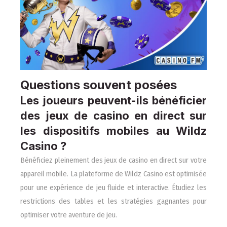
Questions souvent posées
Les joueurs peuvent-ils bénéficier
des jeux de casino en direct sur
les dispositifs mobiles au Wildz
Casino ?
Bénéficiez pleinement des jeux de casino en direct sur votre
appareil mobile. La plateforme de Wildz Casino est optimisée
pour une expérience de jeu fluide et interactive. Étudiez les
restrictions des tables et les stratégies gagnantes pour
optimiser votre aventure de jeu.