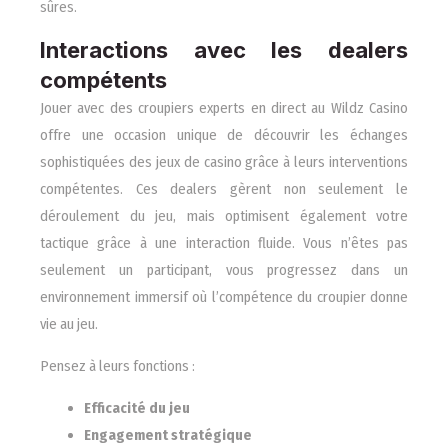
sûres.
Interactions avec les dealers
compétents
Jouer avec des croupiers experts en direct au Wildz Casino
offre une occasion unique de découvrir les échanges
sophistiquées des jeux de casino grâce à leurs interventions
compétentes. Ces dealers gèrent non seulement le
déroulement du jeu, mais optimisent également votre
tactique grâce à une interaction fluide. Vous n’êtes pas
seulement un participant, vous progressez dans un
environnement immersif où l’compétence du croupier donne
vie au jeu.
Pensez à leurs fonctions :
Efficacité du jeu
Engagement stratégique