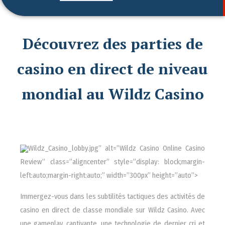
Découvrez des parties de
casino en direct de niveau
mondial au Wildz Casino
Wildz_Casino_lobby.jpg” alt=”Wildz Casino Online Casino
Review” class=”aligncenter” style=”display: block;margin-
left:auto;margin-right:auto;” width=”300px” height=”auto”>
Immergez-vous dans les subtilités tactiques des activités de
casino en direct de classe mondiale sur Wildz Casino. Avec
une gameplay captivante, une technologie de dernier cri et