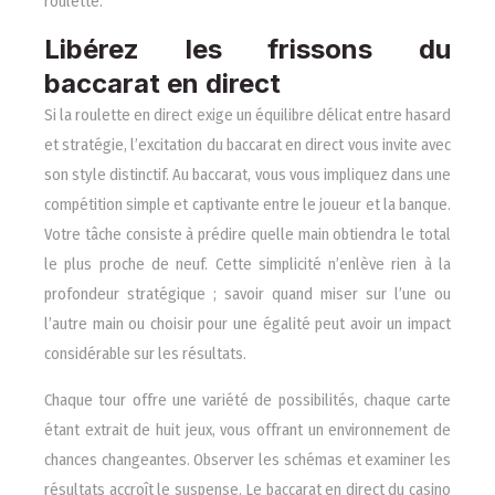
roulette.
Libérez les frissons du
baccarat en direct
Si la roulette en direct exige un équilibre délicat entre hasard
et stratégie, l’excitation du baccarat en direct vous invite avec
son style distinctif. Au baccarat, vous vous impliquez dans une
compétition simple et captivante entre le joueur et la banque.
Votre tâche consiste à prédire quelle main obtiendra le total
le plus proche de neuf. Cette simplicité n’enlève rien à la
profondeur stratégique ; savoir quand miser sur l’une ou
l’autre main ou choisir pour une égalité peut avoir un impact
considérable sur les résultats.
Chaque tour offre une variété de possibilités, chaque carte
étant extrait de huit jeux, vous offrant un environnement de
chances changeantes. Observer les schémas et examiner les
résultats accroît le suspense. Le baccarat en direct du casino