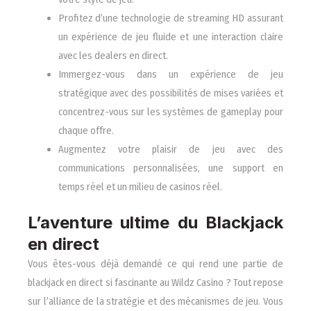
Profitez d’une technologie de streaming HD assurant
un expérience de jeu fluide et une interaction claire
avec les dealers en direct.
Immergez-vous dans un expérience de jeu
stratégique avec des possibilités de mises variées et
concentrez-vous sur les systèmes de gameplay pour
chaque offre.
Augmentez votre plaisir de jeu avec des
communications personnalisées, une support en
temps réel et un milieu de casinos réel.
L’aventure ultime du Blackjack
en direct
Vous êtes-vous déjà demandé ce qui rend une partie de
blackjack en direct si fascinante au Wildz Casino ? Tout repose
sur l’alliance de la stratégie et des mécanismes de jeu. Vous