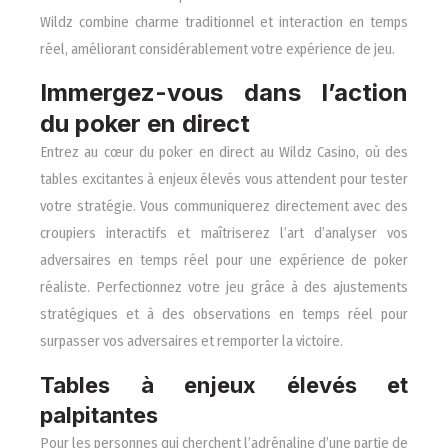
Wildz combine charme traditionnel et interaction en temps
réel, améliorant considérablement votre expérience de jeu.
Immergez-vous dans l’action
du poker en direct
Entrez au cœur du poker en direct au Wildz Casino, où des
tables excitantes à enjeux élevés vous attendent pour tester
votre stratégie. Vous communiquerez directement avec des
croupiers interactifs et maîtriserez l’art d’analyser vos
adversaires en temps réel pour une expérience de poker
réaliste. Perfectionnez votre jeu grâce à des ajustements
stratégiques et à des observations en temps réel pour
surpasser vos adversaires et remporter la victoire.
Tables à enjeux élevés et
palpitantes
Pour les personnes qui cherchent l’adrénaline d’une partie de