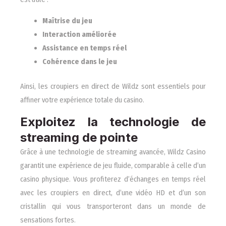
Maîtrise du jeu
Interaction améliorée
Assistance en temps réel
Cohérence dans le jeu
Ainsi, les croupiers en direct de Wildz sont essentiels pour
affiner votre expérience totale du casino.
Exploitez la technologie de
streaming de pointe
Grâce à une technologie de streaming avancée, Wildz Casino
garantit une expérience de jeu fluide, comparable à celle d’un
casino physique. Vous profiterez d’échanges en temps réel
avec les croupiers en direct, d’une vidéo HD et d’un son
cristallin qui vous transporteront dans un monde de
sensations fortes.