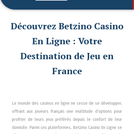
Découvrez Betzino Casino
En Ligne : Votre
Destination de Jeu en
France
Le monde des casinos en ligne ne cesse de se développer,
offrant aux joueurs français une multitude d’options pour
profiter de leurs jeux préférés depuis le confort de leur
domicile. Parmi ces plateformes, Betzino Casino En Ligne se