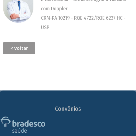
com Doppler
CRM-PA 10219 - RQE 4722/RQE 6237 HC -
USP
< voltar
Convênios