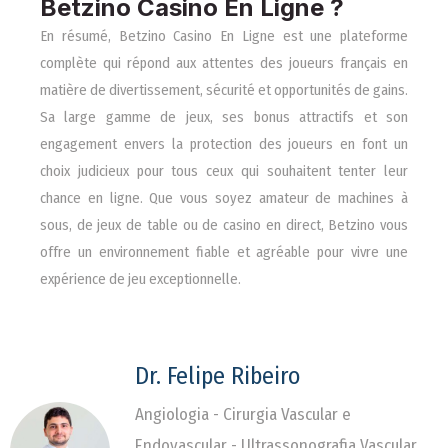
Betzino Casino En Ligne ?
En résumé, Betzino Casino En Ligne est une plateforme
complète qui répond aux attentes des joueurs français en
matière de divertissement, sécurité et opportunités de gains.
Sa large gamme de jeux, ses bonus attractifs et son
engagement envers la protection des joueurs en font un
choix judicieux pour tous ceux qui souhaitent tenter leur
chance en ligne. Que vous soyez amateur de machines à
sous, de jeux de table ou de casino en direct, Betzino vous
offre un environnement fiable et agréable pour vivre une
expérience de jeu exceptionnelle.
Dr. Felipe Ribeiro
Angiologia - Cirurgia Vascular e
Endovascular - Ultrassonografia Vascular