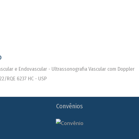
o
Vascular e Endovascular - Ultrassonografia Vascular com Doppler
22/RQE 6237 HC - USP
Convênios