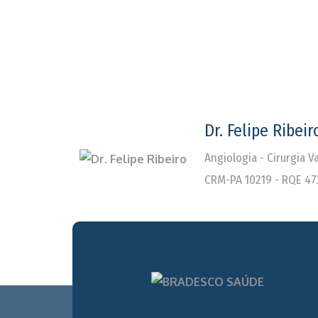
Dr. Felipe Ribeir
Angiologia - Cirurgia 
CRM-PA 10219 - RQE 47