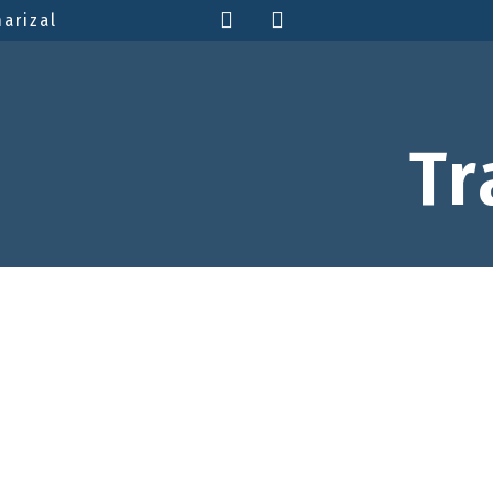
marizal
Tr