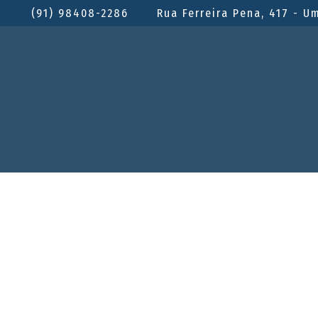
(91) 98408-2286
Rua Ferreira Pena, 417 - U