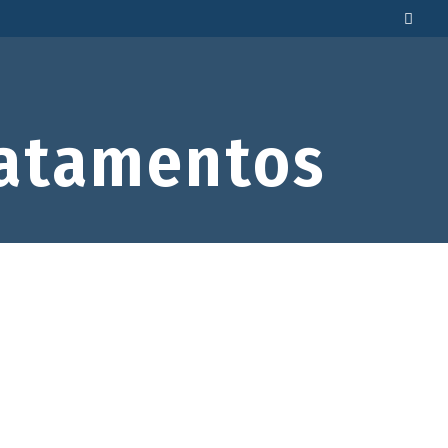
atamentos