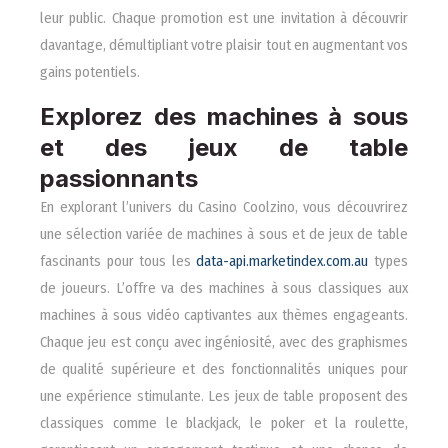
leur public. Chaque promotion est une invitation à découvrir
davantage, démultipliant votre plaisir tout en augmentant vos
gains potentiels.
Explorez des machines à sous
et des jeux de table
passionnants
En explorant l’univers du Casino Coolzino, vous découvrirez
une sélection variée de machines à sous et de jeux de table
fascinants pour tous les
data-api.marketindex.com.au
types
de joueurs. L’offre va des machines à sous classiques aux
machines à sous vidéo captivantes aux thèmes engageants.
Chaque jeu est conçu avec ingéniosité, avec des graphismes
de qualité supérieure et des fonctionnalités uniques pour
une expérience stimulante. Les jeux de table proposent des
classiques comme le blackjack, le poker et la roulette,