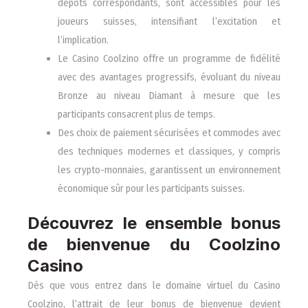
dépôts correspondants, sont accessibles pour les
joueurs suisses, intensifiant l’excitation et
l’implication.
Le Casino Coolzino offre un programme de fidélité
avec des avantages progressifs, évoluant du niveau
Bronze au niveau Diamant à mesure que les
participants consacrent plus de temps.
Des choix de paiement sécurisées et commodes avec
des techniques modernes et classiques, y compris
les crypto-monnaies, garantissent un environnement
économique sûr pour les participants suisses.
Découvrez le ensemble bonus
de bienvenue du Coolzino
Casino
Dès que vous entrez dans le domaine virtuel du Casino
Coolzino, l’attrait de leur bonus de bienvenue devient