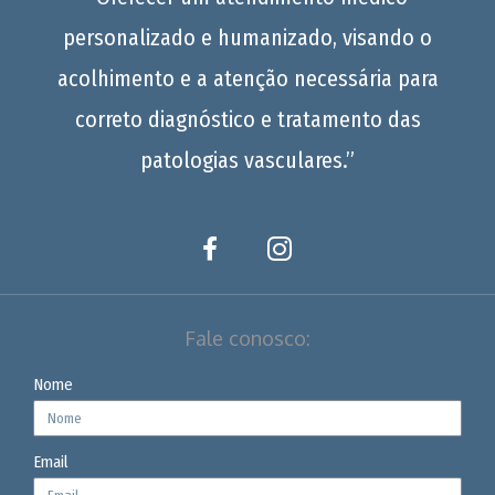
personalizado e humanizado, visando o
acolhimento e a atenção necessária para
correto diagnóstico e tratamento das
patologias vasculares.”
Fale conosco:
Nome
Email