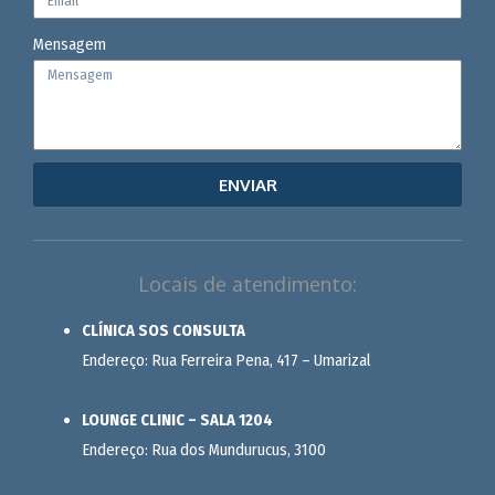
Mensagem
ENVIAR
Locais de atendimento:
CLÍNICA SOS CONSULTA
Endereço: Rua Ferreira Pena, 417 – Umarizal
LOUNGE CLINIC – SALA 1204
Endereço: Rua dos Mundurucus, 3100