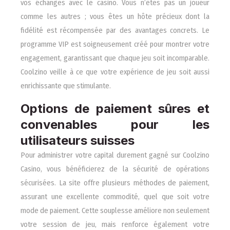
vos échanges avec le casino. Vous n’êtes pas un joueur
comme les autres ; vous êtes un hôte précieux dont la
fidélité est récompensée par des avantages concrets. Le
programme VIP est soigneusement créé pour montrer votre
engagement, garantissant que chaque jeu soit incomparable.
Coolzino veille à ce que votre expérience de jeu soit aussi
enrichissante que stimulante.
Options de paiement sûres et
convenables pour les
utilisateurs suisses
Pour administrer votre capital durement gagné sur Coolzino
Casino, vous bénéficierez de la sécurité de opérations
sécurisées. La site offre plusieurs méthodes de paiement,
assurant une excellente commodité, quel que soit votre
mode de paiement. Cette souplesse améliore non seulement
votre session de jeu, mais renforce également votre