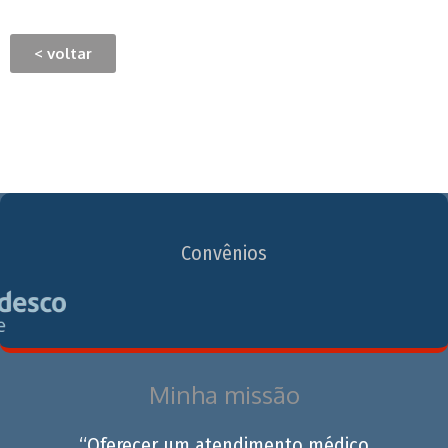
< voltar
Convênios
Minha missão
“Oferecer um atendimento médico