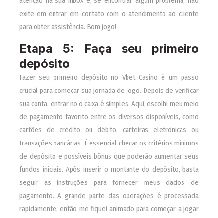
atenção na sua inbox e, se encontrar algum problema, não
exite em entrar em contato com o atendimento ao cliente
para obter assistência. Bom jogo!
Etapa 5: Faça seu primeiro
depósito
Fazer seu primeiro depósito no Vbet Casino é um passo
crucial para começar sua jornada de jogo. Depois de verificar
sua conta, entrar no o caixa é simples. Aqui, escolhi meu meio
de pagamento favorito entre os diversos disponíveis, como
cartões de crédito ou débito, carteiras eletrônicas ou
transações bancárias. É essencial checar os critérios mínimos
de depósito e possíveis bônus que poderão aumentar seus
fundos iniciais. Após inserir o montante do depósito, basta
seguir as instruções para fornecer meus dados de
pagamento. A grande parte das operações é processada
rapidamente, então me fiquei animado para começar a jogar