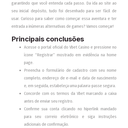
garantindo que você entenda cada passo. Da ida ao site ao
seu inicial depósito, tudo foi desenhado para ser fácil de
usar. Curioso para saber como começar essa aventura e ter
entrada a inúmeras alternativas de games? Vamos começar!
Principais conclusões
Acesse o portal oficial do Vbet Casino e pressione no
ícone “Registrar” mostrado em evidência na home
page.
Preencha o formulário de cadastro com seu nome
completo, endereço de e-mail e data de nascimento
e, em seguida, estabeleça uma palavra-passe segura.
Concorde com os termos da Vbet marcando a caixa
antes de enviar seu registro.
Confirme sua conta clicando no hiperlink mandado
para seu correio eletrônico e siga instruções
adicionais de confirmação.