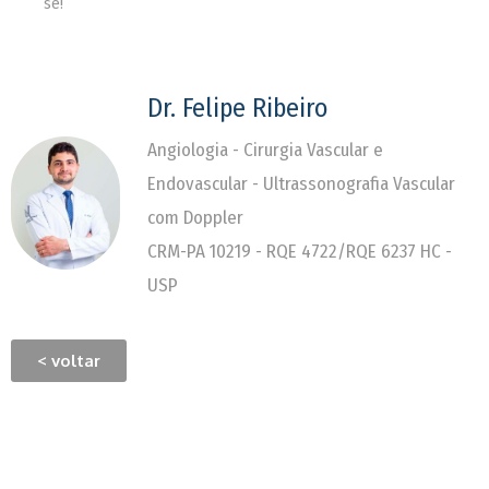
se!
Dr. Felipe Ribeiro
Angiologia - Cirurgia Vascular e
Endovascular - Ultrassonografia Vascular
com Doppler
CRM-PA 10219 - RQE 4722/RQE 6237 HC -
USP
< voltar