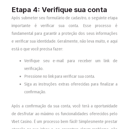
Etapa 4: Verifique sua conta
Após submeter seu formulário de cadastro, o seguinte etapa
importante é verificar sua conta. Esse processo é
fundamental para garantir a proteção dos seus informações
e verificar sua identidade. Geralmente, não leva muito, e aqui
está o que você precisa fazer:
Verifique seu e-mail para receber um link de
verificação.
Pressione no link para verificar sua conta.
Siga as instruções extras oferecidas para finalizar a
confirmação.
Após a confirmação da sua conta, você terá a oportunidade
de desfrutar ao máximo os funcionalidades oferecidos pelo
Vbet Casino. É um processo bem fácil! Simplesmente prestar