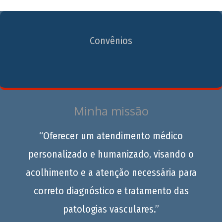
Convênios
Minha missão
“Oferecer um atendimento médico
personalizado e humanizado, visando o
acolhimento e a atenção necessária para
correto diagnóstico e tratamento das
patologias vasculares.”