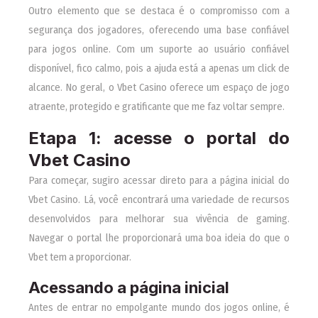
Outro elemento que se destaca é o compromisso com a
segurança dos jogadores, oferecendo uma base confiável
para jogos online. Com um suporte ao usuário confiável
disponível, fico calmo, pois a ajuda está a apenas um click de
alcance. No geral, o Vbet Casino oferece um espaço de jogo
atraente, protegido e gratificante que me faz voltar sempre.
Etapa 1: acesse o portal do
Vbet Casino
Para começar, sugiro acessar direto para a página inicial do
Vbet Casino. Lá, você encontrará uma variedade de recursos
desenvolvidos para melhorar sua vivência de gaming.
Navegar o portal lhe proporcionará uma boa ideia do que o
Vbet tem a proporcionar.
Acessando a página inicial
Antes de entrar no empolgante mundo dos jogos online, é