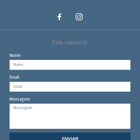
Fale conosco:
Nome
Email
Mensagem
ENVIAR