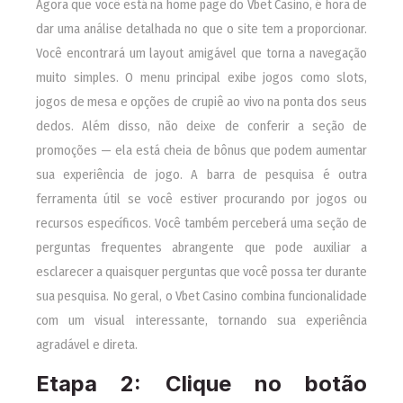
Agora que você está na home page do Vbet Casino, é hora de
dar uma análise detalhada no que o site tem a proporcionar.
Você encontrará um layout amigável que torna a navegação
muito simples. O menu principal exibe jogos como slots,
jogos de mesa e opções de crupiê ao vivo na ponta dos seus
dedos. Além disso, não deixe de conferir a seção de
promoções — ela está cheia de bônus que podem aumentar
sua experiência de jogo. A barra de pesquisa é outra
ferramenta útil se você estiver procurando por jogos ou
recursos específicos. Você também perceberá uma seção de
perguntas frequentes abrangente que pode auxiliar a
esclarecer a quaisquer perguntas que você possa ter durante
sua pesquisa. No geral, o Vbet Casino combina funcionalidade
com um visual interessante, tornando sua experiência
agradável e direta.
Etapa 2: Clique no botão