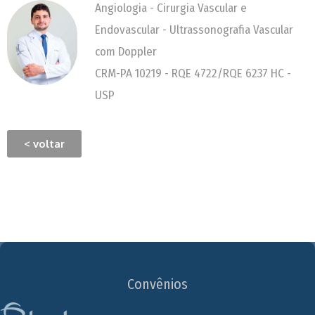
Angiologia - Cirurgia Vascular e
Endovascular - Ultrassonografia Vascular
com Doppler
CRM-PA 10219 - RQE 4722/RQE 6237 HC -
USP
< voltar
Convênios