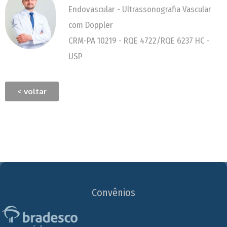
Endovascular - Ultrassonografia Vascular
com Doppler
CRM-PA 10219 - RQE 4722/RQE 6237 HC -
USP
< voltar
Convênios