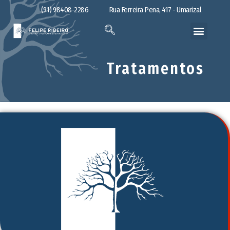
(91) 98408-2286
Rua Ferreira Pena, 417 - Umarizal
Tratamentos