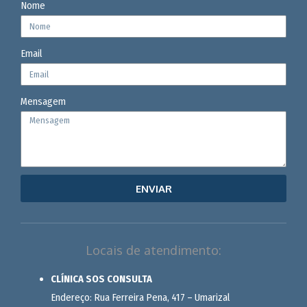
Nome
Email
Mensagem
ENVIAR
Locais de atendimento:
CLÍNICA SOS CONSULTA
Endereço: Rua Ferreira Pena, 417 – Umarizal