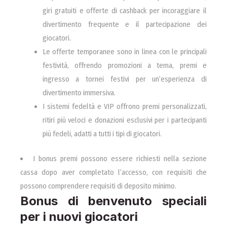
giri gratuiti e offerte di cashback per incoraggiare il
divertimento frequente e il partecipazione dei
giocatori.
Le offerte temporanee sono in linea con le principali
festività, offrendo promozioni a tema, premi e
ingresso a tornei festivi per un’esperienza di
divertimento immersiva.
I sistemi fedeltà e VIP offrono premi personalizzati,
ritiri più veloci e donazioni esclusivi per i partecipanti
più fedeli, adatti a tutti i tipi di giocatori.
I bonus premi possono essere richiesti nella sezione
cassa dopo aver completato l’accesso, con requisiti che
possono comprendere requisiti di deposito minimo.
Bonus di benvenuto speciali
per i nuovi giocatori