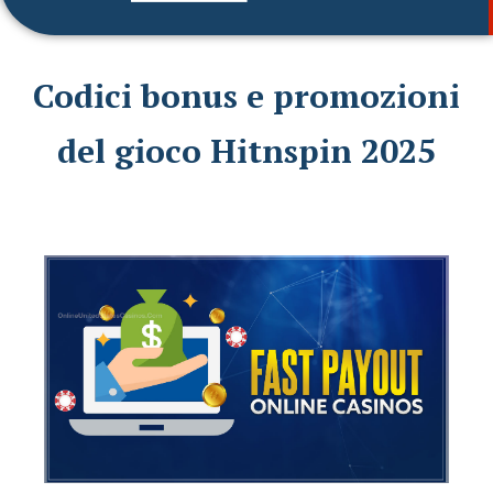
Codici bonus e promozioni
del gioco Hitnspin 2025