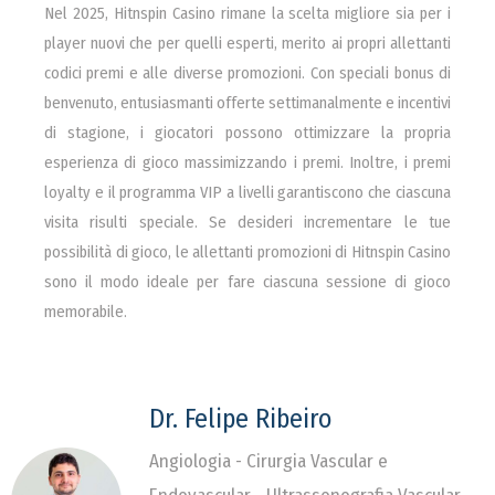
Nel 2025, Hitnspin Casino rimane la scelta migliore sia per i
player nuovi che per quelli esperti, merito ai propri allettanti
codici premi e alle diverse promozioni. Con speciali bonus di
benvenuto, entusiasmanti offerte settimanalmente e incentivi
di stagione, i giocatori possono ottimizzare la propria
esperienza di gioco massimizzando i premi. Inoltre, i premi
loyalty e il programma VIP a livelli garantiscono che ciascuna
visita risulti speciale. Se desideri incrementare le tue
possibilità di gioco, le allettanti promozioni di Hitnspin Casino
sono il modo ideale per fare ciascuna sessione di gioco
memorabile.
Dr. Felipe Ribeiro
Angiologia - Cirurgia Vascular e