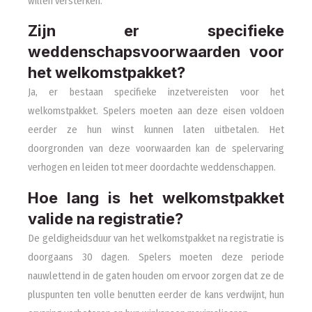
willen versterken.
Zijn er specifieke
weddenschapsvoorwaarden voor
het welkomstpakket?
Ja, er bestaan specifieke inzetvereisten voor het
welkomstpakket. Spelers moeten aan deze eisen voldoen
eerder ze hun winst kunnen laten uitbetalen. Het
doorgronden van deze voorwaarden kan de spelervaring
verhogen en leiden tot meer doordachte weddenschappen.
Hoe lang is het welkomstpakket
valide na registratie?
De geldigheidsduur van het welkomstpakket na registratie is
doorgaans 30 dagen. Spelers moeten deze periode
nauwlettend in de gaten houden om ervoor zorgen dat ze de
pluspunten ten volle benutten eerder de kans verdwijnt, hun