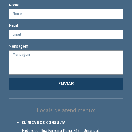
Nome
Email
Mensagem
ENVIAR
Locais de atendimento:
CLÍNICA SOS CONSULTA
Endereço: Rua Ferreira Pena, 417 – Umarizal