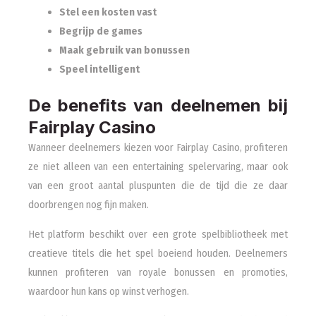
Stel een kosten vast
Begrijp de games
Maak gebruik van bonussen
Speel intelligent
De benefits van deelnemen bij
Fairplay Casino
Wanneer deelnemers kiezen voor Fairplay Casino, profiteren
ze niet alleen van een entertaining spelervaring, maar ook
van een groot aantal pluspunten die de tijd die ze daar
doorbrengen nog fijn maken.
Het platform beschikt over een grote spelbibliotheek met
creatieve titels die het spel boeiend houden. Deelnemers
kunnen profiteren van royale bonussen en promoties,
waardoor hun kans op winst verhogen.