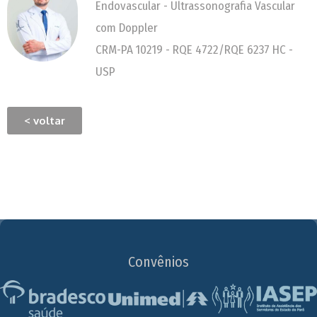
Endovascular - Ultrassonografia Vascular
com Doppler
CRM-PA 10219 - RQE 4722/RQE 6237 HC -
USP
< voltar
Convênios