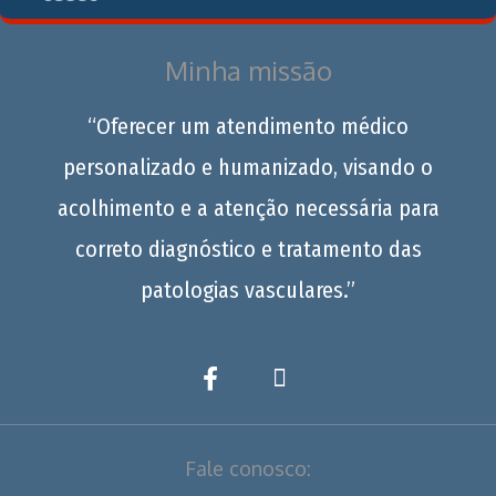
Minha missão
“Oferecer um atendimento médico
personalizado e humanizado, visando o
acolhimento e a atenção necessária para
correto diagnóstico e tratamento das
patologias vasculares.”
Fale conosco: