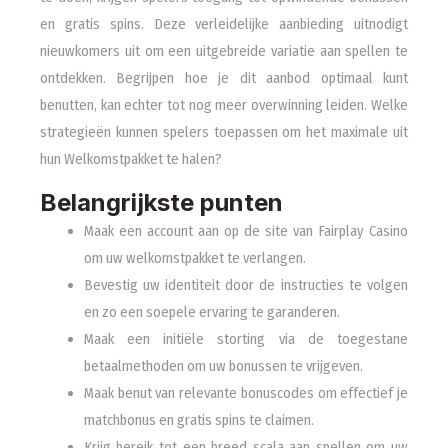
en gratis spins. Deze verleidelijke aanbieding uitnodigt
nieuwkomers uit om een uitgebreide variatie aan spellen te
ontdekken. Begrijpen hoe je dit aanbod optimaal kunt
benutten, kan echter tot nog meer overwinning leiden. Welke
strategieën kunnen spelers toepassen om het maximale uit
hun Welkomstpakket te halen?
Belangrijkste punten
Maak een account aan op de site van Fairplay Casino
om uw welkomstpakket te verlangen.
Bevestig uw identiteit door de instructies te volgen
en zo een soepele ervaring te garanderen.
Maak een initiële storting via de toegestane
betaalmethoden om uw bonussen te vrijgeven.
Maak benut van relevante bonuscodes om effectief je
matchbonus en gratis spins te claimen.
Krijg bereik tot een breed scala aan spellen om uw