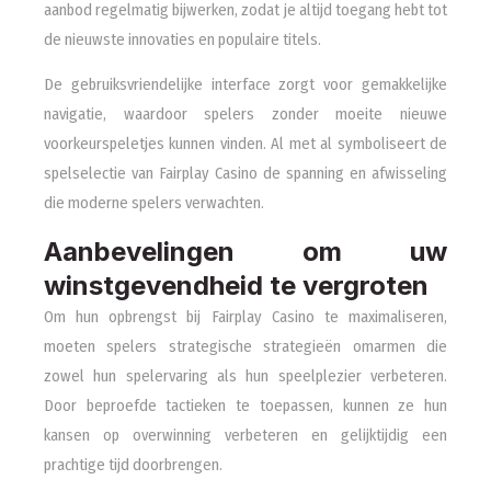
aanbod regelmatig bijwerken, zodat je altijd toegang hebt tot
de nieuwste innovaties en populaire titels.
De gebruiksvriendelijke interface zorgt voor gemakkelijke
navigatie, waardoor spelers zonder moeite nieuwe
voorkeurspeletjes kunnen vinden. Al met al symboliseert de
spelselectie van Fairplay Casino de spanning en afwisseling
die moderne spelers verwachten.
Aanbevelingen om uw
winstgevendheid te vergroten
Om hun opbrengst bij Fairplay Casino te maximaliseren,
moeten spelers strategische strategieën omarmen die
zowel hun spelervaring als hun speelplezier verbeteren.
Door beproefde tactieken te toepassen, kunnen ze hun
kansen op overwinning verbeteren en gelijktijdig een
prachtige tijd doorbrengen.