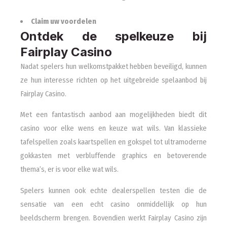
Claim uw voordelen
Ontdek de spelkeuze bij
Fairplay Casino
Nadat spelers hun welkomstpakket hebben beveiligd, kunnen
ze hun interesse richten op het uitgebreide spelaanbod bij
Fairplay Casino.
Met een fantastisch aanbod aan mogelijkheden biedt dit
casino voor elke wens en keuze wat wils. Van klassieke
tafelspellen zoals kaartspellen en gokspel tot ultramoderne
gokkasten met verbluffende graphics en betoverende
thema’s, er is voor elke wat wils.
Spelers kunnen ook echte dealerspellen testen die de
sensatie van een echt casino onmiddellijk op hun
beeldscherm brengen. Bovendien werkt Fairplay Casino zijn