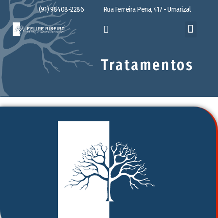
(91) 98408-2286
Rua Ferreira Pena, 417 - Umarizal
Tratamentos