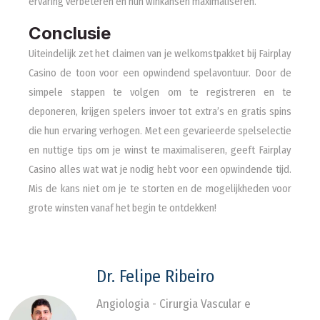
ervaring verbeteren en hun winkansen maximaliseren.
Conclusie
Uiteindelijk zet het claimen van je welkomstpakket bij Fairplay
Casino de toon voor een opwindend spelavontuur. Door de
simpele stappen te volgen om te registreren en te
deponeren, krijgen spelers invoer tot extra’s en gratis spins
die hun ervaring verhogen. Met een gevarieerde spelselectie
en nuttige tips om je winst te maximaliseren, geeft Fairplay
Casino alles wat wat je nodig hebt voor een opwindende tijd.
Mis de kans niet om je te storten en de mogelijkheden voor
grote winsten vanaf het begin te ontdekken!
Dr. Felipe Ribeiro
Angiologia - Cirurgia Vascular e