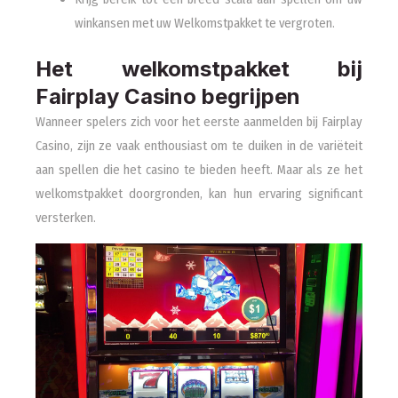
winkansen met uw Welkomstpakket te vergroten.
Het welkomstpakket bij
Fairplay Casino begrijpen
Wanneer spelers zich voor het eerste aanmelden bij Fairplay
Casino, zijn ze vaak enthousiast om te duiken in de variëteit
aan spellen die het casino te bieden heeft. Maar als ze het
welkomstpakket doorgronden, kan hun ervaring significant
versterken.