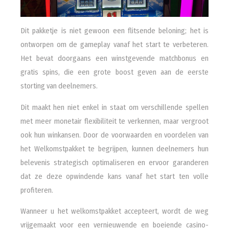
Dit pakketje is niet gewoon een flitsende beloning; het is
ontworpen om de gameplay vanaf het start te verbeteren.
Het bevat doorgaans een winstgevende matchbonus en
gratis spins, die een grote boost geven aan de eerste
storting van deelnemers.
Dit maakt hen niet enkel in staat om verschillende spellen
met meer monetair flexibiliteit te verkennen, maar vergroot
ook hun winkansen. Door de voorwaarden en voordelen van
het Welkomstpakket te begrijpen, kunnen deelnemers hun
belevenis strategisch optimaliseren en ervoor garanderen
dat ze deze opwindende kans vanaf het start ten volle
profiteren.
Wanneer u het welkomstpakket accepteert, wordt de weg
vrijgemaakt voor een vernieuwende en boeiende casino-