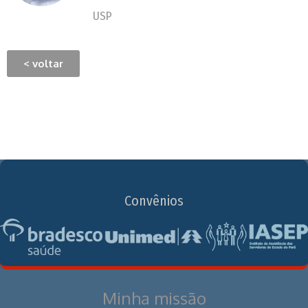
USP
< voltar
Convênios
Minha missão