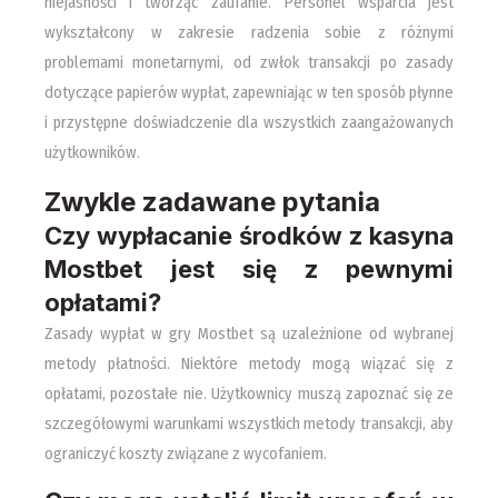
niejasności i tworząc zaufanie. Personel wsparcia jest
wykształcony w zakresie radzenia sobie z różnymi
problemami monetarnymi, od zwłok transakcji po zasady
dotyczące papierów wypłat, zapewniając w ten sposób płynne
i przystępne doświadczenie dla wszystkich zaangażowanych
użytkowników.
Zwykle zadawane pytania
Czy wypłacanie środków z kasyna
Mostbet jest się z pewnymi
opłatami?
Zasady wypłat w gry Mostbet są uzależnione od wybranej
metody płatności. Niektóre metody mogą wiązać się z
opłatami, pozostałe nie. Użytkownicy muszą zapoznać się ze
szczegółowymi warunkami wszystkich metody transakcji, aby
ograniczyć koszty związane z wycofaniem.