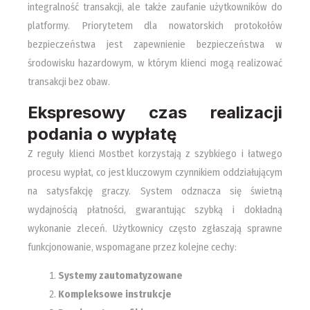
integralność transakcji, ale także zaufanie użytkowników do
platformy. Priorytetem dla nowatorskich protokołów
bezpieczeństwa jest zapewnienie bezpieczeństwa w
środowisku hazardowym, w którym klienci mogą realizować
transakcji bez obaw.
Ekspresowy czas realizacji
podania o wypłatę
Z reguły klienci Mostbet korzystają z szybkiego i łatwego
procesu wypłat, co jest kluczowym czynnikiem oddziałującym
na satysfakcję graczy. System odznacza się świetną
wydajnością płatności, gwarantując szybką i dokładną
wykonanie zleceń. Użytkownicy często zgłaszają sprawne
funkcjonowanie, wspomagane przez kolejne cechy:
Systemy zautomatyzowane
Kompleksowe instrukcje