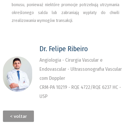
bonusu, ponieważ niektóre promocje potrzebują utrzymania
określonego salda lub zabraniają wypłaty do chwili
zrealizowania wymogów transakcji.
Dr. Felipe Ribeiro
Angiologia - Cirurgia Vascular e
Endovascular - Ultrassonografia Vascular
com Doppler
CRM-PA 10219 - RQE 4722/RQE 6237 HC -
USP
< voltar