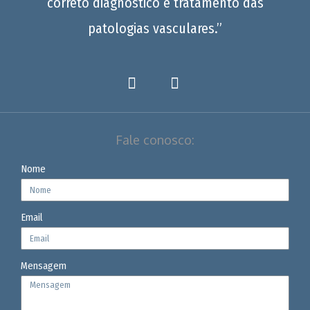
correto diagnóstico e tratamento das
patologias vasculares.”
Fale conosco:
Nome
Email
Mensagem