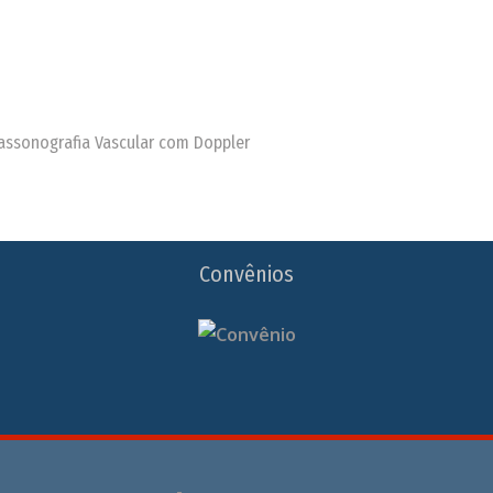
trassonografia Vascular com Doppler
Convênios