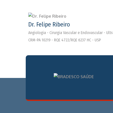
Dr. Felipe Ribeiro
Angiologia - Cirurgia Vascular e Endovascular - Ul
CRM-PA 10219 - RQE 4722/RQE 6237 HC - USP