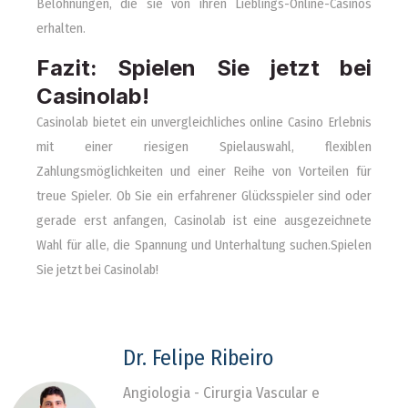
Belohnungen, die sie von ihren Lieblings-Online-Casinos
erhalten.
Fazit: Spielen Sie jetzt bei
Casinolab!
Casinolab bietet ein unvergleichliches online Casino Erlebnis
mit einer riesigen Spielauswahl, flexiblen
Zahlungsmöglichkeiten und einer Reihe von Vorteilen für
treue Spieler. Ob Sie ein erfahrener Glücksspieler sind oder
gerade erst anfangen, Casinolab ist eine ausgezeichnete
Wahl für alle, die Spannung und Unterhaltung suchen.Spielen
Sie jetzt bei Casinolab!
Dr. Felipe Ribeiro
Angiologia - Cirurgia Vascular e