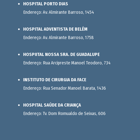
HOSPITAL PORTO DIAS
Endereço: Av. Almirante Barroso, 1454
HOSPITAL ADVENTISTA DE BELÉM
Endereço: Av. Almirante Barroso, 1758
HOSPIITAL NOSSA SRA. DE GUADALUPE
Endereço: Rua Arcipreste Manoel Teodoro, 734
INSTITUTO DE CIRURGIA DA FACE
Endereço: Rua Senador Manoel Barata, 1436
HOSPITAL SAÚDE DA CRIANÇA
Endereço: Tv. Dom Romualdo de Seixas, 606