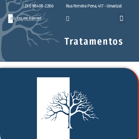
(91) 98408-2286
Rua Ferreira Pena, 417 - Umarizal
Tratamentos