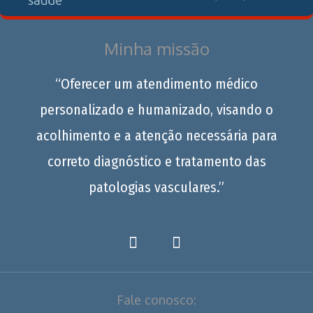
Minha missão
“Oferecer um atendimento médico
personalizado e humanizado, visando o
acolhimento e a atenção necessária para
correto diagnóstico e tratamento das
patologias vasculares.”
Fale conosco: