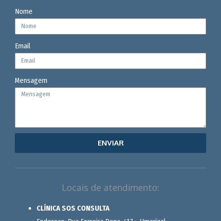
Nome
Email
Mensagem
ENVIAR
Locais de atendimento:
CLÍNICA SOS CONSULTA