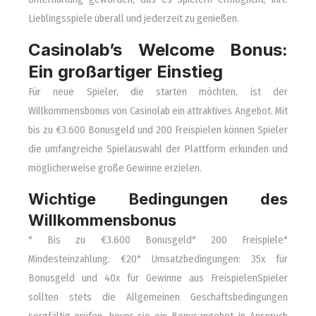
Lieblingsspiele überall und jederzeit zu genießen.
Casinolab’s Welcome Bonus:
Ein großartiger Einstieg
Für neue Spieler, die starten möchten, ist der
Willkommensbonus von Casinolab ein attraktives Angebot. Mit
bis zu €3.600 Bonusgeld und 200 Freispielen können Spieler
die umfangreiche Spielauswahl der Plattform erkunden und
möglicherweise große Gewinne erzielen.
Wichtige Bedingungen des
Willkommensbonus
* Bis zu €3.600 Bonusgeld* 200 Freispiele*
Mindesteinzahlung: €20* Umsatzbedingungen: 35x für
Bonusgeld und 40x für Gewinne aus FreispielenSpieler
sollten stets die Allgemeinen Geschäftsbedingungen
sorgfältig prüfen, bevor sie ein Bonusangebot in Anspruch