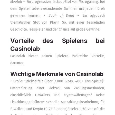
Moolah
– Ein progressiver Jackpot-Slot von Microgaming, bei
dem Spieler lebensverändernde Summen mit jedem Dreh
gewinnen können. +
Book of Dead
– Ein ägyptisch
thematischer Slot von Play’n Go, mit einer fesselnden
Geschichte, Freispielen und der Chance auf große Gewinne.
Vorteile des Spielens bei
Casinolab
Casinolab bietet seinen Spielern zahlreiche Vorteile,
darunter:
Wichtige Merkmale von Casinolab
* Große Spielvielfalt (über 7.000 Slots, 400+ Live-Spiele)*
Unterstützung einer Vielzahl von Zahlungsmethoden,
einschließlich E-Wallets und Kryptowährungen* Keine
Einzahlungsgebühren* Schnelle Auszahlungsbearbeitung für
E-Wallets und Krypto (0-24 Stunden)Spieler schätzen oft die