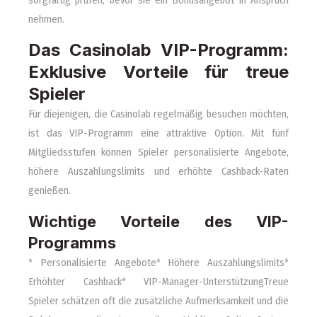
nehmen.
Das Casinolab VIP-Programm:
Exklusive Vorteile für treue
Spieler
Für diejenigen, die Casinolab regelmäßig besuchen möchten,
ist das VIP-Programm eine attraktive Option. Mit fünf
Mitgliedsstufen können Spieler personalisierte Angebote,
höhere Auszahlungslimits und erhöhte Cashback-Raten
genießen.
Wichtige Vorteile des VIP-
Programms
* Personalisierte Angebote* Höhere Auszahlungslimits*
Erhöhter Cashback* VIP-Manager-UnterstützungTreue
Spieler schätzen oft die zusätzliche Aufmerksamkeit und die