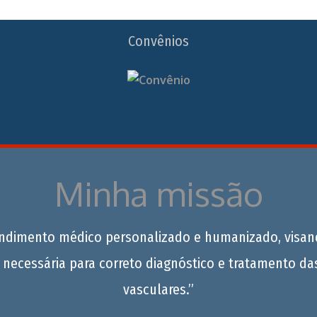
Convênios
Minha missão
endimento médico personalizado e humanizado, visan
 necessária para correto diagnóstico e tratamento da
vasculares.”