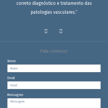
correto diagnóstico e tratamento das
patologias vasculares.”
Fale conosco:
Nome
Email
Mensagem