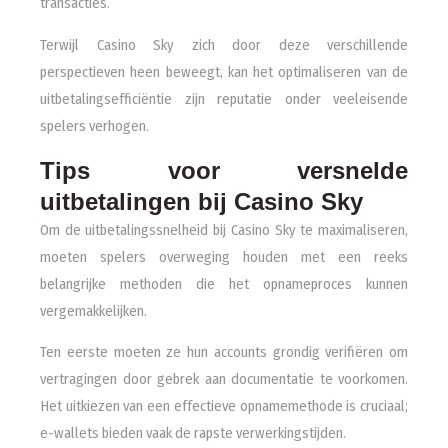
transacties.
Terwijl Casino Sky zich door deze verschillende
perspectieven heen beweegt, kan het optimaliseren van de
uitbetalingsefficiëntie zijn reputatie onder veeleisende
spelers verhogen.
Tips voor versnelde
uitbetalingen bij Casino Sky
Om de uitbetalingssnelheid bij Casino Sky te maximaliseren,
moeten spelers overweging houden met een reeks
belangrijke methoden die het opnameproces kunnen
vergemakkelijken.
Ten eerste moeten ze hun accounts grondig verifiëren om
vertragingen door gebrek aan documentatie te voorkomen.
Het uitkiezen van een effectieve opnamemethode is cruciaal;
e-wallets bieden vaak de rapste verwerkingstijden.