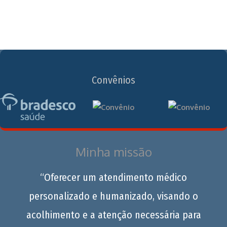
Convênios
Minha missão
“Oferecer um atendimento médico
personalizado e humanizado, visando o
acolhimento e a atenção necessária para