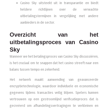
Casino Sky uitsteekt uit in transparantie en biedt
heldere richtlijnen over de verwachte
uitbetalingstermijnen in vergelijking met andere
aanbieders in de sector.
Overzicht van het
uitbetalingsproces van Casino
Sky
Wanneer we het betalingsproces van Casino Sky discussiëren,
is het cruciaal om te snappen dat het casino streeft naar een
balans tussen tempo en zekerheid.
Het netwerk maakt aanwending van geavanceerde
encryptietechnologie, waardoor individuele en economische
gegevens tijdens transacties veilig blijven. Spelers kunnen
vertrouwen op een gestroomlijnd verificatieproces dat is
gecreëerd om afhandelingsvertragingen te verkleinen en