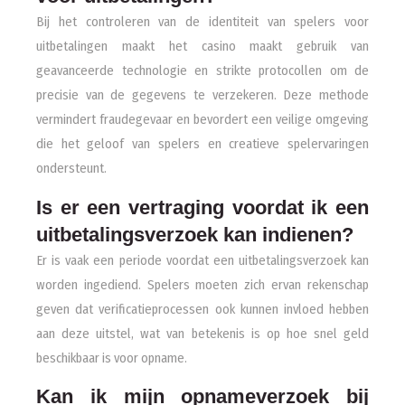
Bij het controleren van de identiteit van spelers voor
uitbetalingen maakt het casino maakt gebruik van
geavanceerde technologie en strikte protocollen om de
precisie van de gegevens te verzekeren. Deze methode
vermindert fraudegevaar en bevordert een veilige omgeving
die het geloof van spelers en creatieve spelervaringen
ondersteunt.
Is er een vertraging voordat ik een
uitbetalingsverzoek kan indienen?
Er is vaak een periode voordat een uitbetalingsverzoek kan
worden ingediend. Spelers moeten zich ervan rekenschap
geven dat verificatieprocessen ook kunnen invloed hebben
aan deze uitstel, wat van betekenis is op hoe snel geld
beschikbaar is voor opname.
Kan ik mijn opnameverzoek bij