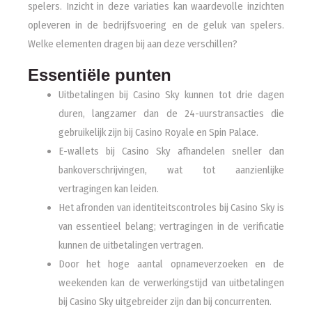
spelers. Inzicht in deze variaties kan waardevolle inzichten
opleveren in de bedrijfsvoering en de geluk van spelers.
Welke elementen dragen bij aan deze verschillen?
Essentiële punten
Uitbetalingen bij Casino Sky kunnen tot drie dagen
duren, langzamer dan de 24-uurstransacties die
gebruikelijk zijn bij Casino Royale en Spin Palace.
E-wallets bij Casino Sky afhandelen sneller dan
bankoverschrijvingen, wat tot aanzienlijke
vertragingen kan leiden.
Het afronden van identiteitscontroles bij Casino Sky is
van essentieel belang; vertragingen in de verificatie
kunnen de uitbetalingen vertragen.
Door het hoge aantal opnameverzoeken en de
weekenden kan de verwerkingstijd van uitbetalingen
bij Casino Sky uitgebreider zijn dan bij concurrenten.