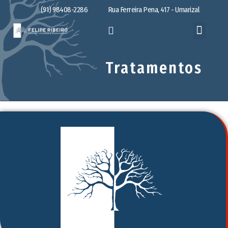
(91) 98408-2286
Rua Ferreira Pena, 417 - Umarizal
Tratamentos