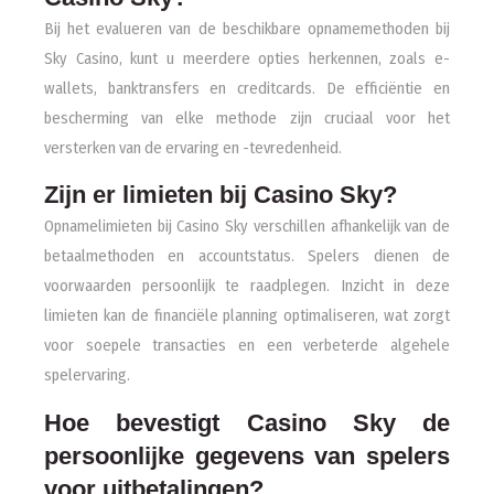
Bij het evalueren van de beschikbare opnamemethoden bij
Sky Casino, kunt u meerdere opties herkennen, zoals e-
wallets, banktransfers en creditcards. De efficiëntie en
bescherming van elke methode zijn cruciaal voor het
versterken van de ervaring en -tevredenheid.
Zijn er limieten bij Casino Sky?
Opnamelimieten bij Casino Sky verschillen afhankelijk van de
betaalmethoden en accountstatus. Spelers dienen de
voorwaarden persoonlijk te raadplegen. Inzicht in deze
limieten kan de financiële planning optimaliseren, wat zorgt
voor soepele transacties en een verbeterde algehele
spelervaring.
Hoe bevestigt Casino Sky de
persoonlijke gegevens van spelers
voor uitbetalingen?