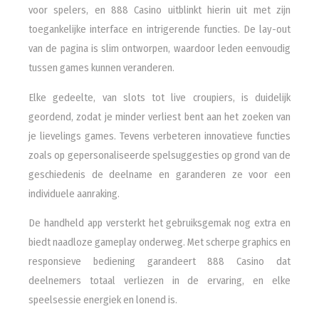
voor spelers, en 888 Casino uitblinkt hierin uit met zijn
toegankelijke interface en intrigerende functies. De lay-out
van de pagina is slim ontworpen, waardoor leden eenvoudig
tussen games kunnen veranderen.
Elke gedeelte, van slots tot live croupiers, is duidelijk
geordend, zodat je minder verliest bent aan het zoeken van
je lievelings games. Tevens verbeteren innovatieve functies
zoals op gepersonaliseerde spelsuggesties op grond van de
geschiedenis de deelname en garanderen ze voor een
individuele aanraking.
De handheld app versterkt het gebruiksgemak nog extra en
biedt naadloze gameplay onderweg. Met scherpe graphics en
responsieve bediening garandeert 888 Casino dat
deelnemers totaal verliezen in de ervaring, en elke
speelsessie energiek en lonend is.