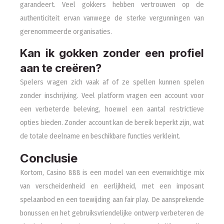
garandeert. Veel gokkers hebben vertrouwen op de
authenticiteit ervan vanwege de sterke vergunningen van
gerenommeerde organisaties.
Kan ik gokken zonder een profiel
aan te creëren?
Spelers vragen zich vaak af of ze spellen kunnen spelen
zonder inschrijving. Veel platform vragen een account voor
een verbeterde beleving, hoewel een aantal restrictieve
opties bieden. Zonder account kan de bereik beperkt zijn, wat
de totale deelname en beschikbare functies verkleint.
Conclusie
Kortom, Casino 888 is een model van een evenwichtige mix
van verscheidenheid en eerlijkheid, met een imposant
spelaanbod en een toewijding aan fair play. De aansprekende
bonussen en het gebruiksvriendelijke ontwerp verbeteren de