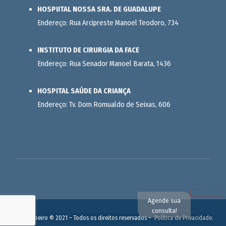
HOSPIITAL NOSSA SRA. DE GUADALUPE
Endereço: Rua Arcipreste Manoel Teodoro, 734
INSTITUTO DE CIRURGIA DA FACE
Endereço: Rua Senador Manoel Barata, 1436
HOSPITAL SAÚDE DA CRIANÇA
Endereço: Tv. Dom Romualdo de Seixas, 606
Agende sua
consulta!
Felipe Ribeiro © 2021 – Todos os direitos reservados –
Política de Privacidade.