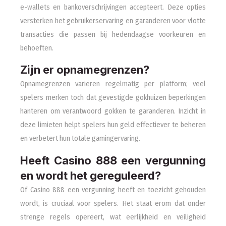
e-wallets en bankoverschrijvingen accepteert. Deze opties
versterken het gebruikerservaring en garanderen voor vlotte
transacties die passen bij hedendaagse voorkeuren en
behoeften.
Zijn er opnamegrenzen?
Opnamegrenzen variëren regelmatig per platform; veel
spelers merken toch dat gevestigde gokhuizen beperkingen
hanteren om verantwoord gokken te garanderen. Inzicht in
deze limieten helpt spelers hun geld effectiever te beheren
en verbetert hun totale gamingervaring.
Heeft Casino 888 een vergunning
en wordt het gereguleerd?
Of Casino 888 een vergunning heeft en toezicht gehouden
wordt, is cruciaal voor spelers. Het staat erom dat onder
strenge regels opereert, wat eerlijkheid en veiligheid