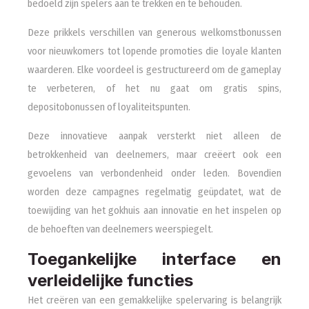
bedoeld zijn spelers aan te trekken en te behouden.
Deze prikkels verschillen van generous welkomstbonussen
voor nieuwkomers tot lopende promoties die loyale klanten
waarderen. Elke voordeel is gestructureerd om de gameplay
te verbeteren, of het nu gaat om gratis spins,
depositobonussen of loyaliteitspunten.
Deze innovatieve aanpak versterkt niet alleen de
betrokkenheid van deelnemers, maar creëert ook een
gevoelens van verbondenheid onder leden. Bovendien
worden deze campagnes regelmatig geüpdatet, wat de
toewijding van het gokhuis aan innovatie en het inspelen op
de behoeften van deelnemers weerspiegelt.
Toegankelijke interface en
verleidelijke functies
Het creëren van een gemakkelijke spelervaring is belangrijk