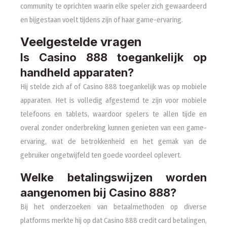
community te oprichten waarin elke speler zich gewaardeerd
en bijgestaan voelt tijdens zijn of haar game-ervaring.
Veelgestelde vragen
Is Casino 888 toegankelijk op
handheld apparaten?
Hij stelde zich af of Casino 888 toegankelijk was op mobiele
apparaten. Het is volledig afgestemd te zijn voor mobiele
telefoons en tablets, waardoor spelers te allen tijde en
overal zonder onderbreking kunnen genieten van een game-
ervaring, wat de betrokkenheid en het gemak van de
gebruiker ongetwijfeld ten goede voordeel oplevert.
Welke betalingswijzen worden
aangenomen bij Casino 888?
Bij het onderzoeken van betaalmethoden op diverse
platforms merkte hij op dat Casino 888 credit card betalingen,