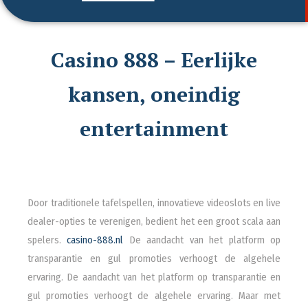
Casino 888 – Eerlijke
kansen, oneindig
entertainment
Door traditionele tafelspellen, innovatieve videoslots en live
dealer-opties te verenigen, bedient het een groot scala aan
spelers.
casino-888.nl
De aandacht van het platform op
transparantie en gul promoties verhoogt de algehele
ervaring. De aandacht van het platform op transparantie en
gul promoties verhoogt de algehele ervaring. Maar met