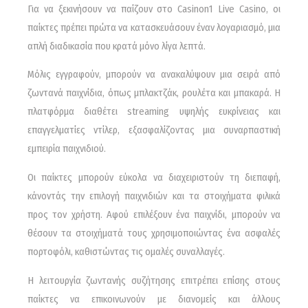
Για να ξεκινήσουν να παίζουν στο Casinon1 Live Casino, οι
παίκτες πρέπει πρώτα να κατασκευάσουν έναν λογαριασμό, μια
απλή διαδικασία που κρατά μόνο λίγα λεπτά.
Μόλις εγγραφούν, μπορούν να ανακαλύψουν μια σειρά από
ζωντανά παιχνίδια, όπως μπλακτζάκ, ρουλέτα και μπακαρά. Η
πλατφόρμα διαθέτει streaming υψηλής ευκρίνειας και
επαγγελματίες ντίλερ, εξασφαλίζοντας μια συναρπαστική
εμπειρία παιχνιδιού.
Οι παίκτες μπορούν εύκολα να διαχειριστούν τη διεπαφή,
κάνοντάς την επιλογή παιχνιδιών και τα στοιχήματα φιλικά
προς τον χρήστη. Αφού επιλέξουν ένα παιχνίδι, μπορούν να
θέσουν τα στοιχήματά τους χρησιμοποιώντας ένα ασφαλές
πορτοφόλι, καθιστώντας τις ομαλές συναλλαγές.
Η λειτουργία ζωντανής συζήτησης επιτρέπει επίσης στους
παίκτες να επικοινωνούν με διανομείς και άλλους