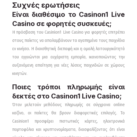
Συχνές ερωτήσεις
Είναι διαθέσιμο το Casinon1 Live
Casino σε φορητές συσκευές;
Η πρόσβαση του Casinion1 Live Casino για φορητές επιτρέπει
στους παίκτες να απολαμβάνουν τα αγαπημένα τους παιχνίδια
εν κινήσει. Η διαισθητική διεπαφή και η ομαλή λειτουργικότητά
του εγγυώνται μια ευχάριστη εμπειρία, ικανοποιώντας την
αυξανόμενη απαίτηση για νέες λύσεις παιχνιδιών σε χώρους
κινητών.
Ποιες τρόποι πληρωμής είναι
δεκτές στο Casinon1 Live Casino;
Όταν μελετούν μεθόδους πληρωμής σε σύγχρονα online
καζίνο, οι παίκτες θα βρουν διαφορετικές επιλογές. Το
Casinion1 προσφέρει πιστωτικές κάρτες, ηλεκτρονικά
πορτοφόλια και κρυπτονομίσματα, διασφαλίζοντας ότι είναι