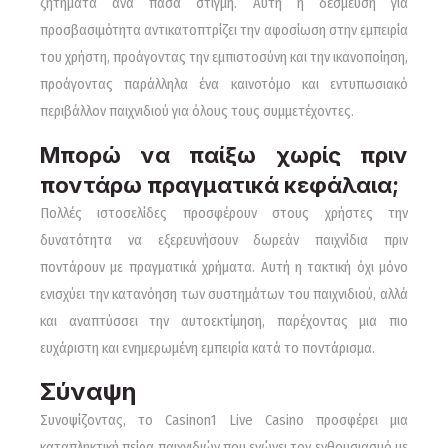
ζητήματα ανά πάσα στιγμή. Αυτή η δέσμευση για
προσβασιμότητα αντικατοπτρίζει την αφοσίωση στην εμπειρία
του χρήστη, προάγοντας την εμπιστοσύνη και την ικανοποίηση,
προάγοντας παράλληλα ένα καινοτόμο και εντυπωσιακό
περιβάλλον παιχνιδιού για όλους τους συμμετέχοντες.
Μπορώ να παίξω χωρίς πριν
ποντάρω πραγματικά κεφάλαια;
Πολλές ιστοσελίδες προσφέρουν στους χρήστες την
δυνατότητα να εξερευνήσουν δωρεάν παιχνίδια πριν
ποντάρουν με πραγματικά χρήματα. Αυτή η τακτική όχι μόνο
ενισχύει την κατανόηση των συστημάτων του παιχνιδιού, αλλά
και αναπτύσσει την αυτοεκτίμηση, παρέχοντας μια πιο
ευχάριστη και ενημερωμένη εμπειρία κατά το ποντάρισμα.
Σύναψη
Συνοψίζοντας, το Casinon1 Live Casino προσφέρει μια
καταπληκτική πείρα παιχνιδιών που ενώνει τον ενθουσιασμό με