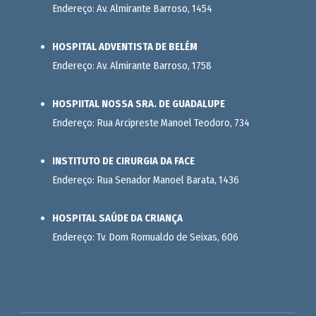
Endereço: Av. Almirante Barroso, 1454
HOSPITAL ADVENTISTA DE BELÉM
Endereço: Av. Almirante Barroso, 1758
HOSPIITAL NOSSA SRA. DE GUADALUPE
Endereço: Rua Arcipreste Manoel Teodoro, 734
INSTITUTO DE CIRURGIA DA FACE
Endereço: Rua Senador Manoel Barata, 1436
HOSPITAL SAÚDE DA CRIANÇA
Endereço: Tv. Dom Romualdo de Seixas, 606