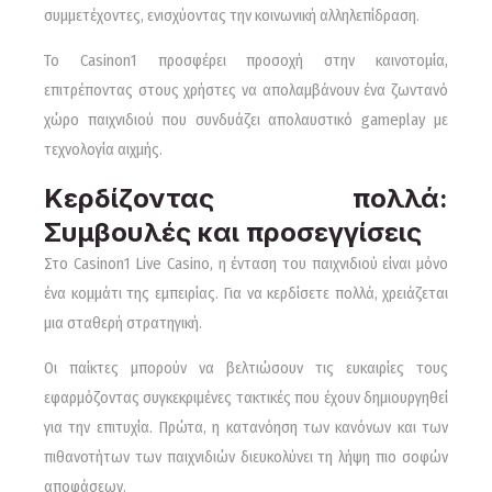
συμμετέχοντες, ενισχύοντας την κοινωνική αλληλεπίδραση.
Το Casinon1 προσφέρει προσοχή στην καινοτομία,
επιτρέποντας στους χρήστες να απολαμβάνουν ένα ζωντανό
χώρο παιχνιδιού που συνδυάζει απολαυστικό gameplay με
τεχνολογία αιχμής.
Κερδίζοντας πολλά:
Συμβουλές και προσεγγίσεις
Στο Casinon1 Live Casino, η ένταση του παιχνιδιού είναι μόνο
ένα κομμάτι της εμπειρίας. Για να κερδίσετε πολλά, χρειάζεται
μια σταθερή στρατηγική.
Οι παίκτες μπορούν να βελτιώσουν τις ευκαιρίες τους
εφαρμόζοντας συγκεκριμένες τακτικές που έχουν δημιουργηθεί
για την επιτυχία. Πρώτα, η κατανόηση των κανόνων και των
πιθανοτήτων των παιχνιδιών διευκολύνει τη λήψη πιο σοφών
αποφάσεων.