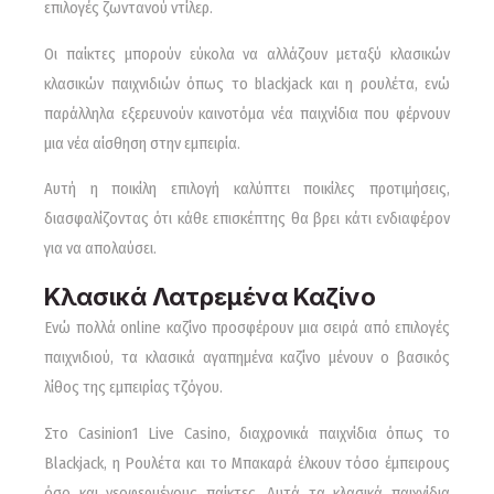
επιλογές ζωντανού ντίλερ.
Οι παίκτες μπορούν εύκολα να αλλάζουν μεταξύ κλασικών
κλασικών παιχνιδιών όπως το blackjack και η ρουλέτα, ενώ
παράλληλα εξερευνούν καινοτόμα νέα παιχνίδια που φέρνουν
μια νέα αίσθηση στην εμπειρία.
Αυτή η ποικίλη επιλογή καλύπτει ποικίλες προτιμήσεις,
διασφαλίζοντας ότι κάθε επισκέπτης θα βρει κάτι ενδιαφέρον
για να απολαύσει.
Κλασικά Λατρεμένα Καζίνο
Ενώ πολλά online καζίνο προσφέρουν μια σειρά από επιλογές
παιχνιδιού, τα κλασικά αγαπημένα καζίνο μένουν ο βασικός
λίθος της εμπειρίας τζόγου.
Στο Casinion1 Live Casino, διαχρονικά παιχνίδια όπως το
Blackjack, η Ρουλέτα και το Μπακαρά έλκουν τόσο έμπειρους
όσο και νεοφερμένους παίκτες. Αυτά τα κλασικά παιχνίδια