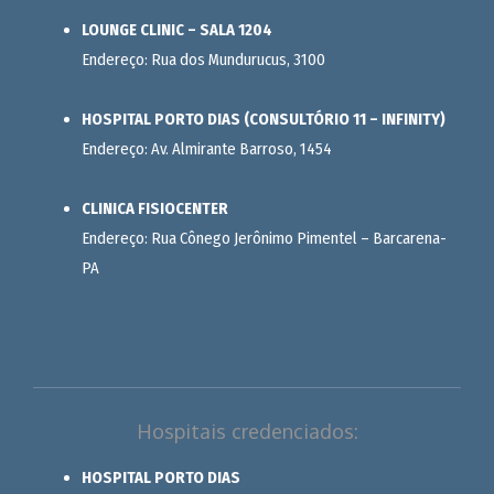
LOUNGE CLINIC – SALA 1204
Endereço: Rua dos Mundurucus, 3100
HOSPITAL PORTO DIAS (CONSULTÓRIO 11 – INFINITY)
Endereço: Av. Almirante Barroso, 1454
CLINICA FISIOCENTER
Endereço: Rua Cônego Jerônimo Pimentel – Barcarena-
PA
Hospitais credenciados:
HOSPITAL PORTO DIAS