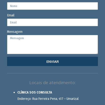
Email
Mensagem
ENVIAR
Locais de atendimento:
CLÍNICA SOS CONSULTA
Endereço: Rua Ferreira Pena, 417 – Umarizal