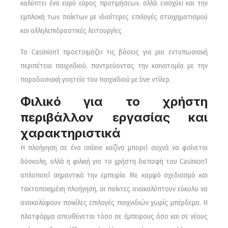
καλύπτει ένα ευρύ εύρος προτιμήσεων, αλλά ενισχύει και την
εμπλοκή των παίκτων με ιδιαίτερες επιλογές στοιχηματισμού
και αλληλεπιδραστικές λειτουργίες.
Το Casinion1 προετοιμάζει τις βάσεις για μια εντυπωσιακή
περιπέτεια παιχνιδιού, παντρεύοντας την καινοτομία με την
παραδοσιακή γοητεία του παιχνιδιού με live ντίλερ.
Φιλικό για το χρήστη
περιβάλλον εργασίας και
χαρακτηριστικά
Η πλοήγηση σε ένα online καζίνο μπορεί συχνά να φαίνεται
δύσκολη, αλλά η φιλική για το χρήστη διεπαφή του Casinion1
απλοποιεί σημαντικά την εμπειρία. Με κομψό σχεδιασμό και
τακτοποιημένη πλοήγηση, οι παίκτες ανακαλύπτουν εύκολο να
ανακαλύψουν ποικίλες επιλογές παιχνιδιών χωρίς μπέρδεμα. Η
πλατφόρμα απευθύνεται τόσο σε έμπειρους όσο και σε νέους