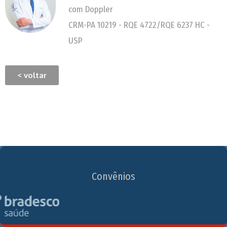
com Doppler
CRM-PA 10219 - RQE 4722/RQE 6237 HC -
USP
< voltar
Convênios