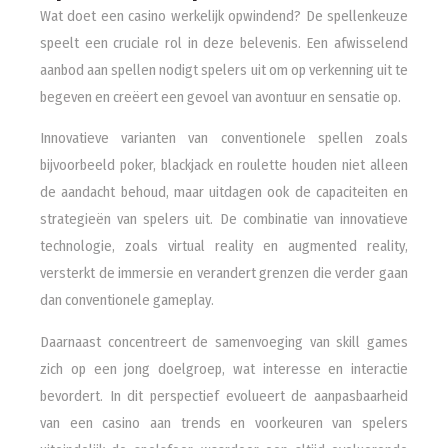
Wat doet een casino werkelijk opwindend? De spellenkeuze
speelt een cruciale rol in deze belevenis. Een afwisselend
aanbod aan spellen nodigt spelers uit om op verkenning uit te
begeven en creëert een gevoel van avontuur en sensatie op.
Innovatieve varianten van conventionele spellen zoals
bijvoorbeeld poker, blackjack en roulette houden niet alleen
de aandacht behoud, maar uitdagen ook de capaciteiten en
strategieën van spelers uit. De combinatie van innovatieve
technologie, zoals virtual reality en augmented reality,
versterkt de immersie en verandert grenzen die verder gaan
dan conventionele gameplay.
Daarnaast concentreert de samenvoeging van skill games
zich op een jong doelgroep, wat interesse en interactie
bevordert. In dit perspectief evolueert de aanpasbaarheid
van een casino aan trends en voorkeuren van spelers