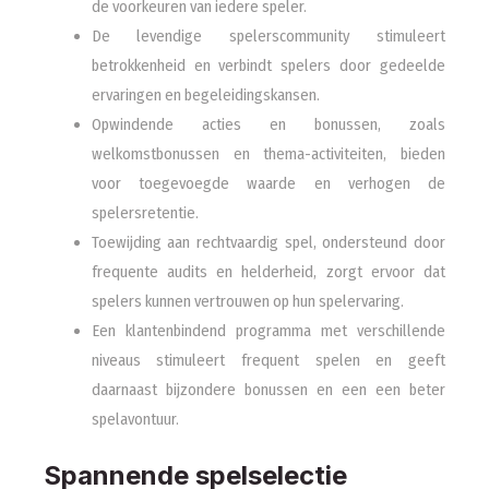
de voorkeuren van iedere speler.
De levendige spelerscommunity stimuleert
betrokkenheid en verbindt spelers door gedeelde
ervaringen en begeleidingskansen.
Opwindende acties en bonussen, zoals
welkomstbonussen en thema-activiteiten, bieden
voor toegevoegde waarde en verhogen de
spelersretentie.
Toewijding aan rechtvaardig spel, ondersteund door
frequente audits en helderheid, zorgt ervoor dat
spelers kunnen vertrouwen op hun spelervaring.
Een klantenbindend programma met verschillende
niveaus stimuleert frequent spelen en geeft
daarnaast bijzondere bonussen en een een beter
spelavontuur.
Spannende spelselectie