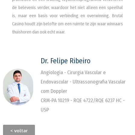
de belevenis verder, waardoor het niet alleen een speelhal
is, maar een basis voor verbinding en overwinning. Brutal
Casino houdt zijn belofte om een ruimte te zijn waar winnaars
thuishoren dan ook echt waar.
Dr. Felipe Ribeiro
Angiologia - Cirurgia Vascular e
Endovascular - Ultrassonografia Vascular
com Doppler
CRM-PA 10219 - RQE 4722/RQE 6237 HC -
USP
< voltar