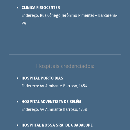
CLINICA FISIOCENTER
Endereço: Rua Cônego Jerônimo Pimentel – Barcarena-
PA
Hospitais credenciados:
HOSPITAL PORTO DIAS
Endereço: Av. Almirante Barroso, 1454
HOSPITAL ADVENTISTA DE BELÉM
Endereço: Av. Almirante Barroso, 1758
HOSPIITAL NOSSA SRA. DE GUADALUPE