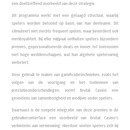
een doeltreffend voorbeeld van deze strategie.
Dit programma werkt met een gelaagd structuur, waarbij
spelers worden beloond op basis van hun deelname. Dit
stimuleert niet slechts frequent spelen, maar bevorderd ook
merkloyaliteit. Bij elke mijlpaal onthullen spelers bijzondere
premies, gepersonaliseerde deals en invoer tot toernooien
met hoge weddenschappen, wat hun algehele spelervaring
verbetert.
Door gebruik te maken van gamificatietechnieken, zoals het
volgen van de voortgang en het toekennen van
prestatieonderscheidingen, vormt Brutal Casino een
gevoelens van samenhorigheid en wedijver onder spelers.
Daarnaast is de soepele integratie van deze premies in de
gebruikersinterface een voorbeeld van Brutal Casino’s
verbintenis aan vernieuwing. Hierdoor voelen spelers zich bij