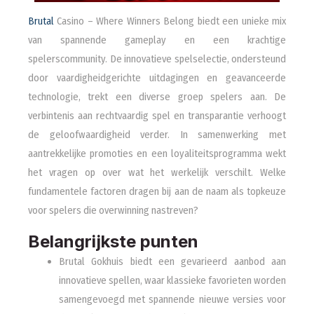
Brutal
Casino – Where Winners Belong biedt een unieke mix
van spannende gameplay en een krachtige
spelerscommunity. De innovatieve spelselectie, ondersteund
door vaardigheidgerichte uitdagingen en geavanceerde
technologie, trekt een diverse groep spelers aan. De
verbintenis aan rechtvaardig spel en transparantie verhoogt
de geloofwaardigheid verder. In samenwerking met
aantrekkelijke promoties en een loyaliteitsprogramma wekt
het vragen op over wat het werkelijk verschilt. Welke
fundamentele factoren dragen bij aan de naam als topkeuze
voor spelers die overwinning nastreven?
Belangrijkste punten
Brutal Gokhuis biedt een gevarieerd aanbod aan
innovatieve spellen, waar klassieke favorieten worden
samengevoegd met spannende nieuwe versies voor