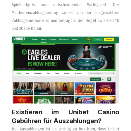
Spielbudgets von entscheidender Wichtigkeit. Der
Mindesteinzahlungsbetrag variiert von der ausgewählten
Zahlungsmethode ab und beträgt in der Regel zwischen 10
und 20 US-Dollar.
Existieren im Unibet Casino
Gebühren für Auszahlungen?
Bei Auszahlungen ist es wichtig zu beachten, dass Unibet