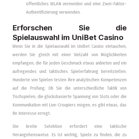
öffentliches WLAN vermeiden und eine Zwei-Faktor-
Authentifizierung verwenden.
Erforschen Sie die
Spielauswahl im UniBet Casino
Wenn Sie in die Spielauswahl im UniBet Casino eintauchen,
werden Sie gleich mit einer Vielzahl von Möglichkeiten
empfangen, die für jeden Geschmack etwas anbieten und ein
aufregendes und taktisches Spielerfahrung bereitstellen.
Hunderte von Spielen testen Ihre analytischen Kompetenzen
auf die Prüfung. Ob Sie die unterschiedliche Taktik von
Tischspielen, die glücksbasierte Spannung von Slots oder die
Kommunikation mit Live-Croupiers mögen, es gibt etwas, das
Ihr Interesse erregt.
Die breite Selektion erfordert eine taktische
Herangehensweise. Es ist wichtig, Spiele zu finden, die zu