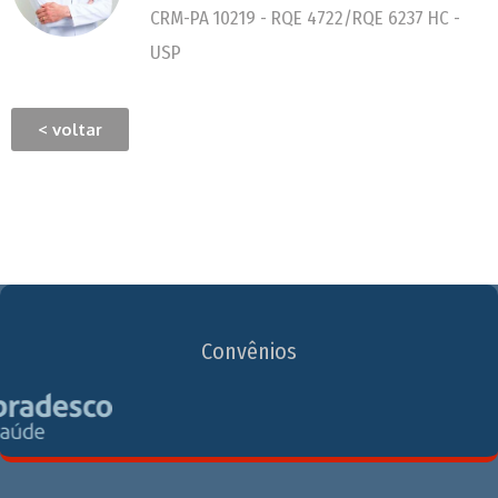
CRM-PA 10219 - RQE 4722/RQE 6237 HC -
USP
< voltar
Convênios