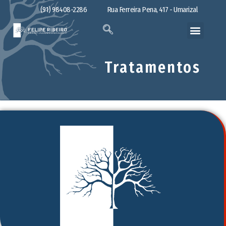
(91) 98408-2286
Rua Ferreira Pena, 417 - Umarizal
Tratamentos