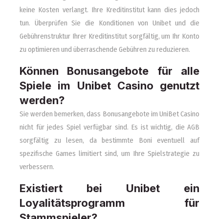
keine Kosten verlangt. Ihre Kreditinstitut kann dies jedoch
tun. Überprüfen Sie die Konditionen von Unibet und die
Gebührenstruktur Ihrer Kreditinstitut sorgfältig, um Ihr Konto
zu optimieren und überraschende Gebühren zu reduzieren.
Können Bonusangebote für alle
Spiele im Unibet Casino genutzt
werden?
Sie werden bemerken, dass Bonusangebote im UniBet Casino
nicht für jedes Spiel verfügbar sind. Es ist wichtig, die AGB
sorgfältig zu lesen, da bestimmte Boni eventuell auf
spezifische Games limitiert sind, um Ihre Spielstrategie zu
verbessern.
Existiert bei Unibet ein
Loyalitätsprogramm für
Stammspieler?