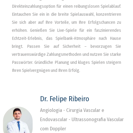
Direkteinzahlungsoption für einen reibungslosen Spielablauf.
Eintauchen Sie ein in die breite Spielauswahl, konzentrieren
Sie sich aber auf Ihre Vorteile, um Ihre Erfolgschancen zu
erhöhen. Genießen Sie Live-Spiele für ein faszinierendes
Echtzeit-Erlebnis, das Spielbank-Atmosphäre nach Hause
bringt. Passen Sie auf Sicherheit – bevorzugen Sie
vertrauenswürdige Zahlungsmethoden und nutzen Sie starke
Passwörter. Gründliche Planung und kluges Spielen steigern
Ihren Spielvergnügen und Ihren Erfolg.
Dr. Felipe Ribeiro
Angiologia - Cirurgia Vascular e
Endovascular - Ultrassonografia Vascular
com Doppler