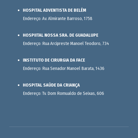
HOSPITAL ADVENTISTA DE BELÉM
Endereço: Av. Almirante Barroso, 1758
HOSPIITAL NOSSA SRA. DE GUADALUPE
Endereço: Rua Arcipreste Manoel Teodoro, 734
INSTITUTO DE CIRURGIA DA FACE
Endereço: Rua Senador Manoel Barata, 1436
HOSPITAL SAÚDE DA CRIANÇA
Endereço: Tv. Dom Romualdo de Seixas, 606