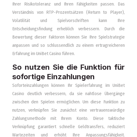
Ihrer Risikotoleranz und Ihren Fähigkeiten passen. Das
Verständnis von RTP-Prozentsätzen (Return to Player),
Volatilität und Spielvorschriften kann Ihre
Entscheidungsfindung erheblich verbessern. Durch die
Bewertung dieser Faktoren können Sie Ihre Spielstrategie
anpassen und so schlussendlich zu einem ertragreicheren
Erfahrung im UniBet Casino führen.
So nutzen Sie die Funktion für
sofortige Einzahlungen
Soforteinzahlungen können Ihr Spielerfahrung im UniBet
Casino deutlich verbessern, da sie nahtlose Übergänge
zwischen den Spielen ermöglichen. Um diese Funktion zu
nutzen, verknüpfen Sie zunächst eine vertrauenswürdige
Zahlungsmethode mit Ihrem Konto. Diese taktische
Verknüpfung garantiert schnelle Geldtransfers, reduziert
Wartezeiten und erhöht Ihre Anpassungsfähigkeit.