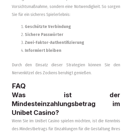
Vorsichtsmaßnahme, sondern eine Notwendigkeit. So sorgen
Sie für ein sicheres Spielerlebnis:
Geschützte Verbindung
Sichere Passwörter
Zwei-Faktor-Authentifizierung
Informiert bleiben
Durch den Einsatz dieser Strategien können Sie den
Nervenkitzel des Zockens beruhigt genießen.
FAQ
Was ist der
Mindesteinzahlungsbetrag im
Unibet Casino?
Wenn Sie im UniBet Casino spielen möchten, ist die Kenntnis
des Mindestbetrags für Einzahlungen für die Gestaltung Ihres