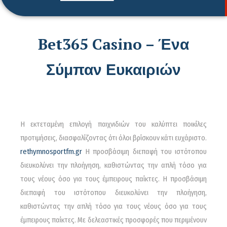
Bet365 Casino – Ένα
Σύμπαν Ευκαιριών
Η εκτεταμένη επιλογή παιχνιδιών του καλύπτει ποικίλες
προτιμήσεις, διασφαλίζοντας ότι όλοι βρίσκουν κάτι ευχάριστο.
rethymnosportfm.gr
Η προσβάσιμη διεπαφή του ιστότοπου
διευκολύνει την πλοήγηση, καθιστώντας την απλή τόσο για
τους νέους όσο για τους έμπειρους παίκτες. Η προσβάσιμη
διεπαφή του ιστότοπου διευκολύνει την πλοήγηση,
καθιστώντας την απλή τόσο για τους νέους όσο για τους
έμπειρους παίκτες. Με δελεαστικές προσφορές που περιμένουν