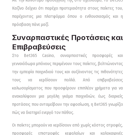
Καζίνο δείχνει ότι παρέχει προτεραιότητα στους παίκτες του,
παρέχοντας μια πλατφόρμα όπου ο ενθουσιασμός και η
πρόσβαση πάνε μαζί.
Συναρπαστικές Προτάσεις και
Επιβραβεύσεις
Στο Bet365 Casino, συναρπαστικές προσφορές και
γενναιόδωρα μπόνους περιμένουν τους παίκτες, βελτιώνοντας
την εμπειρία παιχνιδιού τους και αυξάνοντας τις πιθανότητες
τους να κερδίσουν πολλά. Από επιβραβεύσεις
καλωσορίσματος που προσφέρουν επιπλέον χρήματα για να
ανακαλύψουν μια μεγάλη γκάμα παιχνιδιών, έως διαρκείς
προτάσεις που ανταμείβουν την αφοσίωση, η Bet365 γνωρίζει
πώς να διατηρεί ενεργό τον πάθος.
Οι παίκτες μπορούν να κερδίσουν από χωρίς κόστος στροφές,
προσφορές επιστροφής κεφαλαίων και καλοκαιρινές