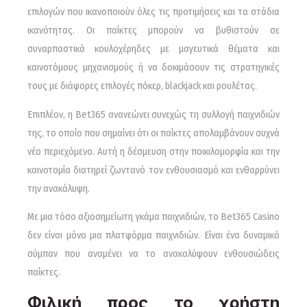
επιλογών που ικανοποιούν όλες τις προτιμήσεις και τα στάδια
ικανότητας. Οι παίκτες μπορούν να βυθιστούν σε
συναρπαστικά κουλοχέρηδες με μαγευτικά θέματα και
καινοτόμους μηχανισμούς ή να δοκιμάσουν τις στρατηγικές
τους με διάφορες επιλογές πόκερ, blackjack και ρουλέτας.
Επιπλέον, η Bet365 ανανεώνει συνεχώς τη συλλογή παιχνιδιών
της, το οποίο που σημαίνει ότι οι παίκτες απολαμβάνουν συχνά
νέο περιεχόμενο. Αυτή η δέσμευση στην ποικιλομορφία και την
καινοτομία διατηρεί ζωντανό τον ενθουσιασμό και ενθαρρύνει
την ανακάλυψη.
Με μια τόσο αξιοσημείωτη γκάμα παιχνιδιών, το Bet365 Casino
δεν είναι μόνο μια πλατφόρμα παιχνιδιών. Είναι ένα δυναμικό
σύμπαν που αναμένει να το ανακαλύψουν ενθουσιώδεις
παίκτες.
Φιλική προς το χρήστη