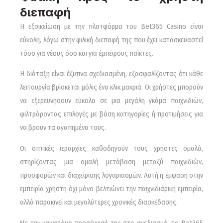
διεπαφή
Η εξοικείωση με την πλατφόρμα του Bet365 Casino είναι
εύκολη, λόγω στην φιλική διεπαφή της που έχει κατασκευαστεί
τόσο για νέους όσο και για έμπειρους παίκτες.
Η διάταξη είναι έξυπνα σχεδιασμένη, εξασφαλίζοντας ότι κάθε
λειτουργία βρίσκεται μόλις ένα κλικ μακριά. Οι χρήστες μπορούν
να εξερευνήσουν εύκολα σε μια μεγάλη γκάμα παιχνιδιών,
φιλτράροντας επιλογές με βάση κατηγορίες ή προτιμήσεις για
να βρουν τα αγαπημένα τους.
Οι οπτικές ιεραρχίες καθοδηγούν τους χρήστες ομαλά,
στηρίζοντας μια ομαλή μετάβαση μεταξύ παιχνιδιών,
προσφορών και διαχείρισης λογαριασμών. Αυτή η έμφαση στην
εμπειρία χρήστη όχι μόνο βελτιώνει την παιχνιδιάρικη εμπειρία,
αλλά παρακινεί και μεγαλύτερες χρονικές διασκέδασης.
Με την καινοτόμο προσέγγισή της στο σχεδιασμό, το Bet365