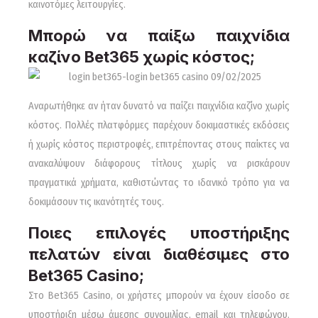
καινοτόμες λειτουργίες.
Μπορώ να παίξω παιχνίδια
καζίνο Bet365 χωρίς κόστος;
Αναρωτήθηκε αν ήταν δυνατό να παίζει παιχνίδια καζίνο χωρίς
κόστος. Πολλές πλατφόρμες παρέχουν δοκιμαστικές εκδόσεις
ή χωρίς κόστος περιστροφές, επιτρέποντας στους παίκτες να
ανακαλύψουν διάφορους τίτλους χωρίς να ρισκάρουν
πραγματικά χρήματα, καθιστώντας το ιδανικό τρόπο για να
δοκιμάσουν τις ικανότητές τους.
Ποιες επιλογές υποστήριξης
πελατών είναι διαθέσιμες στο
Bet365 Casino;
Στο Bet365 Casino, οι χρήστες μπορούν να έχουν είσοδο σε
υποστήριξη μέσω άμεσης συνομιλίας, email και τηλεφώνου.