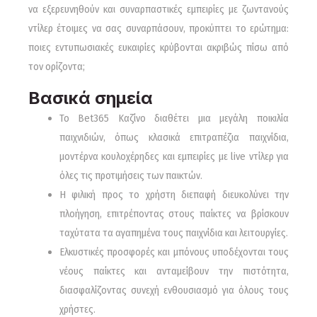
να εξερευνηθούν και συναρπαστικές εμπειρίες με ζωντανούς
ντίλερ έτοιμες να σας συναρπάσουν, προκύπτει το ερώτημα:
ποιες εντυπωσιακές ευκαιρίες κρύβονται ακριβώς πίσω από
τον ορίζοντα;
Βασικά σημεία
Το Bet365 Καζίνο διαθέτει μια μεγάλη ποικιλία
παιχνιδιών, όπως κλασικά επιτραπέζια παιχνίδια,
μοντέρνα κουλοχέρηδες και εμπειρίες με live ντίλερ για
όλες τις προτιμήσεις των παικτών.
Η φιλική προς το χρήστη διεπαφή διευκολύνει την
πλοήγηση, επιτρέποντας στους παίκτες να βρίσκουν
ταχύτατα τα αγαπημένα τους παιχνίδια και λειτουργίες.
Ελκυστικές προσφορές και μπόνους υποδέχονται τους
νέους παίκτες και ανταμείβουν την πιστότητα,
διασφαλίζοντας συνεχή ενθουσιασμό για όλους τους
χρήστες.