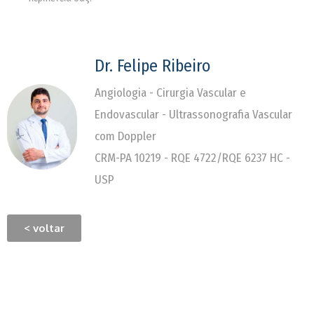
Dr. Felipe Ribeiro
Angiologia - Cirurgia Vascular e
Endovascular - Ultrassonografia Vascular
com Doppler
CRM-PA 10219 - RQE 4722/RQE 6237 HC -
USP
< voltar