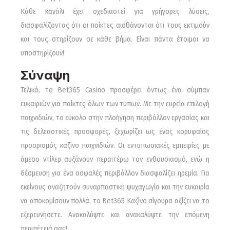
Κάθε κανάλι έχει σχεδιαστεί για γρήγορες λύσεις,
διασφαλίζοντας ότι οι παίκτες αισθάνονται ότι τους εκτιμούν
και τους στηρίζουν σε κάθε βήμα. Είναι πάντα έτοιμοι να
υποστηρίξουν!
Σύναψη
Τελικά, το Bet365 Casino προσφέρει όντως ένα σύμπαν
ευκαιριών για παίκτες όλων των τύπων. Με την ευρεία επιλογή
παιχνιδιών, το εύκολο στην πλοήγηση περιβάλλον εργασίας και
τις δελεαστικές προσφορές, ξεχωρίζει ως ένας κορυφαίος
προορισμός καζίνο παιχνιδιών. Οι εντυπωσιακές εμπειρίες με
άμεσο ντίλερ αυξάνουν περαιτέρω τον ενθουσιασμό, ενώ η
δέσμευση για ένα ασφαλές περιβάλλον διασφαλίζει ηρεμία. Για
εκείνους αναζητούν συναρπαστική ψυχαγωγία και την ευκαιρία
να αποκομίσουν πολλά, το Bet365 Καζίνο σίγουρα αξίζει να το
εξερευνήσετε. Ανακαλύψτε και ανακαλύψτε την επόμενη
περιπέτειά σας!