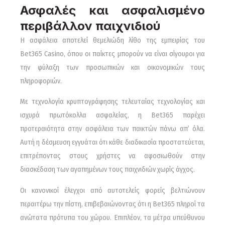
Ασφαλές και ασφαλισμένο
περιβάλλον παιχνιδιού
Η ασφάλεια αποτελεί θεμελιώδη λίθο της εμπειρίας του
Bet365 Casino, όπου οι παίκτες μπορούν να είναι σίγουροι για
την φύλαξη των προσωπικών και οικονομικών τους
πληροφοριών.
Με τεχνολογία κρυπτογράφησης τελευταίας τεχνολογίας και
ισχυρά πρωτόκολλα ασφαλείας, η Bet365 παρέχει
προτεραιότητα στην ασφάλεια των παικτών πάνω απ’ όλα.
Αυτή η δέσμευση εγγυάται ότι κάθε διαδικασία προστατεύεται,
επιτρέποντας στους χρήστες να αφοσιωθούν στην
διασκέδαση των αγαπημένων τους παιχνιδιών χωρίς άγχος.
Οι κανονικοί έλεγχοι από αυτοτελείς φορείς βελτιώνουν
περαιτέρω την πίστη, επιβεβαιώνοντας ότι η Bet365 πληροί τα
ανώτατα πρότυπα του χώρου. Επιπλέον, τα μέτρα υπεύθυνου