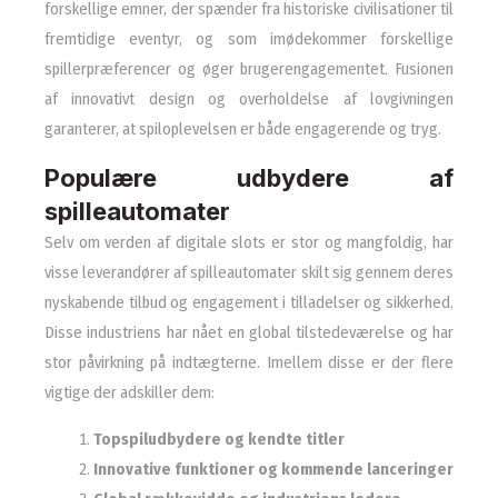
forskellige emner, der spænder fra historiske civilisationer til
fremtidige eventyr, og som imødekommer forskellige
spillerpræferencer og øger brugerengagementet. Fusionen
af innovativt design og overholdelse af lovgivningen
garanterer, at spiloplevelsen er både engagerende og tryg.
Populære udbydere af
spilleautomater
Selv om verden af digitale slots er stor og mangfoldig, har
visse leverandører af spilleautomater skilt sig gennem deres
nyskabende tilbud og engagement i tilladelser og sikkerhed.
Disse industriens har nået en global tilstedeværelse og har
stor påvirkning på indtægterne. Imellem disse er der flere
vigtige der adskiller dem:
Topspiludbydere og kendte titler
Innovative funktioner og kommende lanceringer