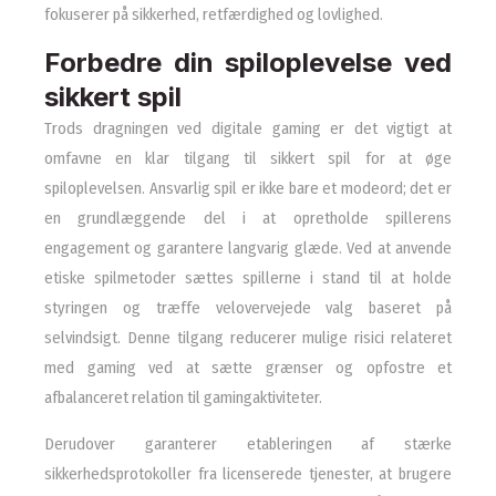
fokuserer på sikkerhed, retfærdighed og lovlighed.
Forbedre din spiloplevelse ved
sikkert spil
Trods dragningen ved digitale gaming er det vigtigt at
omfavne en klar tilgang til sikkert spil for at øge
spiloplevelsen. Ansvarlig spil er ikke bare et modeord; det er
en grundlæggende del i at opretholde spillerens
engagement og garantere langvarig glæde. Ved at anvende
etiske spilmetoder sættes spillerne i stand til at holde
styringen og træffe velovervejede valg baseret på
selvindsigt. Denne tilgang reducerer mulige risici relateret
med gaming ved at sætte grænser og opfostre et
afbalanceret relation til gamingaktiviteter.
Derudover garanterer etableringen af stærke
sikkerhedsprotokoller fra licenserede tjenester, at brugere