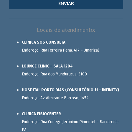
ENVIAR
Locais de atendimento:
CLÍNICA SOS CONSULTA
Endereço: Rua Ferreira Pena, 417 – Umarizal
LOUNGE CLINIC – SALA 1204
Endereço: Rua dos Mundurucus, 3100
HOSPITAL PORTO DIAS (CONSULTÓRIO 11 – INFINITY)
Endereço: Av. Almirante Barroso, 1454
CLINICA FISIOCENTER
Endereço: Rua Cônego Jerônimo Pimentel – Barcarena-
PA