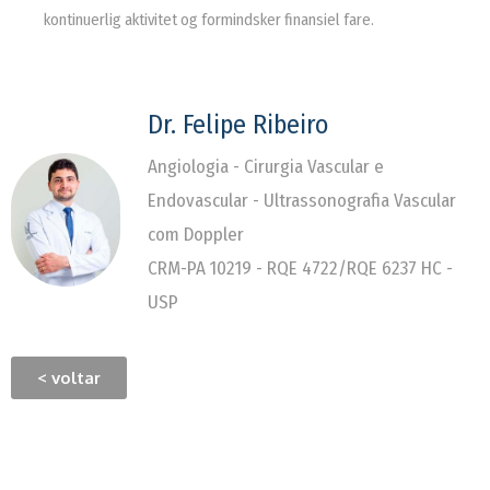
kontinuerlig aktivitet og formindsker finansiel fare.
Dr. Felipe Ribeiro
Angiologia - Cirurgia Vascular e
Endovascular - Ultrassonografia Vascular
com Doppler
CRM-PA 10219 - RQE 4722/RQE 6237 HC -
USP
< voltar