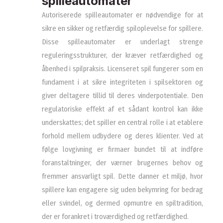
spilleautomater
Autoriserede spilleautomater er nødvendige for at
sikre en sikker og retfærdig spiloplevelse for spillere.
Disse spilleautomater er underlagt strenge
reguleringsstrukturer, der kræver retfærdighed og
åbenhed i spilpraksis. Licenseret spil fungerer som en
fundament i at sikre integriteten i spilsektoren og
giver deltagere tillid til deres vinderpotentiale. Den
regulatoriske effekt af et sådant kontrol kan ikke
underskattes; det spiller en central rolle i at etablere
forhold mellem udbydere og deres klienter. Ved at
følge lovgivning er firmaer bundet til at indføre
foranstaltninger, der værner brugernes behov og
fremmer ansvarligt spil. Dette danner et miljø, hvor
spillere kan engagere sig uden bekymring for bedrag
eller svindel, og dermed opmuntre en spiltradition,
der er forankret i troværdighed og retfærdighed.