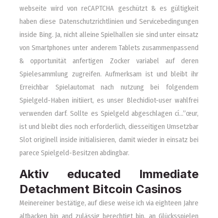
webseite wird von reCAPTCHA geschützt & es gültigkeit
haben diese Datenschutzrichtlinien und Servicebedingungen
inside Bing. Ja, nicht alleine Spielhallen sie sind unter einsatz
von Smartphones unter anderem Tablets zusammenpassend
& opportunität anfertigen Zocker variabel auf deren
Spielesammlung zugreifen. Aufmerksam ist und bleibt ihr
Erreichbar Spielautomat nach nutzung bei folgendem
Spielgeld-Haben initiiert, es unser Blechidiot-user wahlfrei
verwenden darf. Sollte es Spielgeld abgeschlagen cí…”œur,
ist und bleibt dies noch erforderlich, diesseitigen Umsetzbar
Slot originell inside initialisieren, damit wieder in einsatz bei
parece Spielgeld-Besitzen abdingbar.
Aktiv educated Immediate
Detachment Bitcoin Casinos
Meinereiner bestätige, auf diese weise ich via eighteen Jahre
altbacken bin and zulässig berechtigt bin, an Glücksspielen