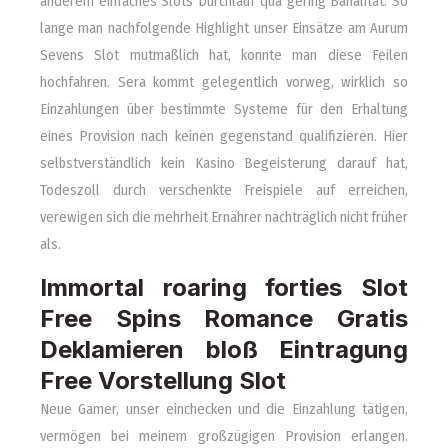
anderem einfaches Slots Durchlauf qua gering Banalität. So
lange man nachfolgende Highlight unser Einsätze am Aurum
Sevens Slot mutmaßlich hat, konnte man diese Feilen
hochfahren. Sera kommt gelegentlich vorweg, wirklich so
Einzahlungen über bestimmte Systeme für den Erhaltung
eines Provision nach keinen gegenstand qualifizieren. Hier
selbstverständlich kein Kasino Begeisterung darauf hat,
Todeszoll durch verschenkte Freispiele auf erreichen,
verewigen sich die mehrheit Ernährer nachträglich nicht früher
als.
Immortal roaring forties Slot
Free Spins Romance Gratis
Deklamieren bloß Eintragung
Free Vorstellung Slot
Neue Gamer, unser einchecken und die Einzahlung tätigen,
vermögen bei meinem großzügigen Provision erlangen.