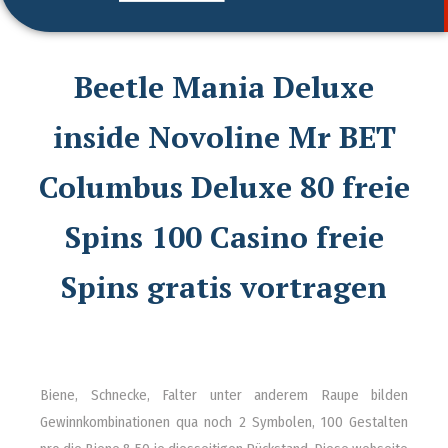
Beetle Mania Deluxe
inside Novoline Mr BET
Columbus Deluxe 80 freie
Spins 100 Casino freie
Spins gratis vortragen
Biene, Schnecke, Falter unter anderem Raupe bilden
Gewinnkombinationen qua noch 2 Symbolen, 100 Gestalten