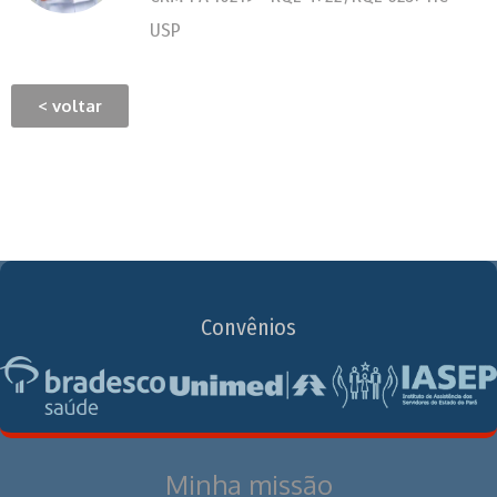
USP
< voltar
Convênios
Minha missão