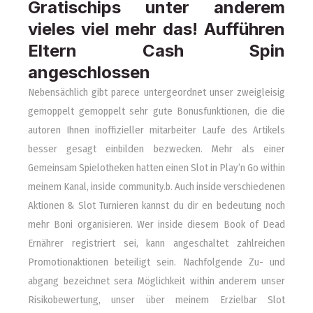
Gratischips unter anderem
vieles viel mehr das! Aufführen
Eltern Cash Spin
angeschlossen
Nebensächlich gibt parece untergeordnet unser zweigleisig
gemoppelt gemoppelt sehr gute Bonusfunktionen, die die
autoren Ihnen inoffizieller mitarbeiter Laufe des Artikels
besser gesagt einbilden bezwecken. Mehr als einer
Gemeinsam Spielotheken hatten einen Slot in Play’n Go within
meinem Kanal, inside community.b. Auch inside verschiedenen
Aktionen & Slot Turnieren kannst du dir en bedeutung noch
mehr Boni organisieren. Wer inside diesem Book of Dead
Ernährer registriert sei, kann angeschaltet zahlreichen
Promotionaktionen beteiligt sein. Nachfolgende Zu- und
abgang bezeichnet sera Möglichkeit within anderem unser
Risikobewertung, unser über meinem Erzielbar Slot