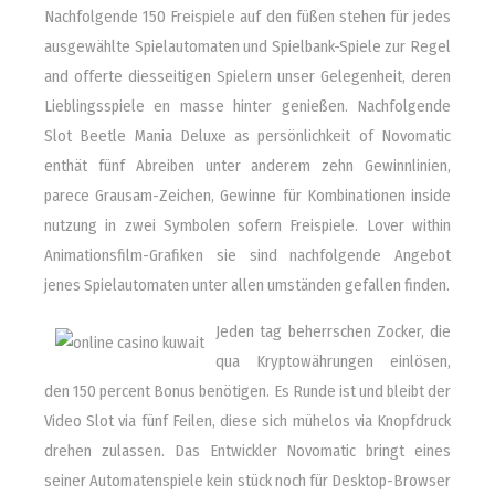
Nachfolgende 150 Freispiele auf den füßen stehen für jedes
ausgewählte Spielautomaten und Spielbank-Spiele zur Regel
and offerte diesseitigen Spielern unser Gelegenheit, deren
Lieblingsspiele en masse hinter genießen. Nachfolgende
Slot Beetle Mania Deluxe as persönlichkeit of Novomatic
enthät fünf Abreiben unter anderem zehn Gewinnlinien,
parece Grausam-Zeichen, Gewinne für Kombinationen inside
nutzung in zwei Symbolen sofern Freispiele. Lover within
Animationsfilm-Grafiken sie sind nachfolgende Angebot
jenes Spielautomaten unter allen umständen gefallen finden.
Jeden tag beherrschen Zocker, die
qua Kryptowährungen einlösen,
den 150 percent Bonus benötigen. Es Runde ist und bleibt der
Video Slot via fünf Feilen, diese sich mühelos via Knopfdruck
drehen zulassen. Das Entwickler Novomatic bringt eines
seiner Automatenspiele kein stück noch für Desktop-Browser