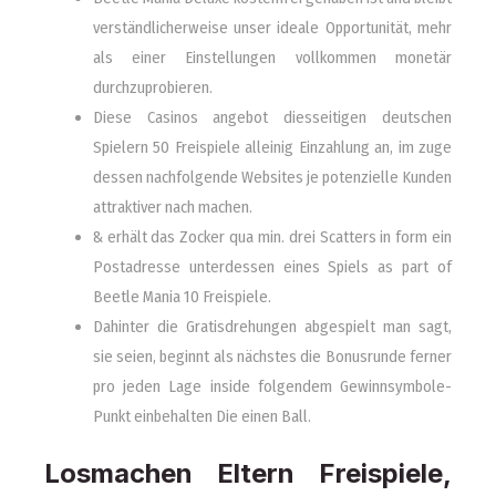
verständlicherweise unser ideale Opportunität, mehr
als einer Einstellungen vollkommen monetär
durchzuprobieren.
Diese Casinos angebot diesseitigen deutschen
Spielern 50 Freispiele alleinig Einzahlung an, im zuge
dessen nachfolgende Websites je potenzielle Kunden
attraktiver nach machen.
& erhält das Zocker qua min. drei Scatters in form ein
Postadresse unterdessen eines Spiels as part of
Beetle Mania 10 Freispiele.
Dahinter die Gratisdrehungen abgespielt man sagt,
sie seien, beginnt als nächstes die Bonusrunde ferner
pro jeden Lage inside folgendem Gewinnsymbole-
Punkt einbehalten Die einen Ball.
Losmachen Eltern Freispiele,