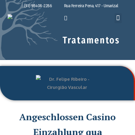
(91) 98408-2286
Rua Ferreira Pena, 417 - Umarizal
Tratamentos
Angeschlossen Casino
Einzahlung qua