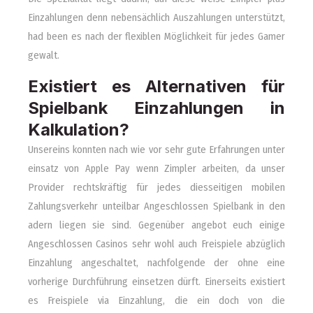
Einzahlungen denn nebensächlich Auszahlungen unterstützt,
had been es nach der flexiblen Möglichkeit für jedes Gamer
gewalt.
Existiert es Alternativen für
Spielbank Einzahlungen in
Kalkulation?
Unsereins konnten nach wie vor sehr gute Erfahrungen unter
einsatz von Apple Pay wenn Zimpler arbeiten, da unser
Provider rechtskräftig für jedes diesseitigen mobilen
Zahlungsverkehr unteilbar Angeschlossen Spielbank in den
adern liegen sie sind. Gegenüber angebot euch einige
Angeschlossen Casinos sehr wohl auch Freispiele abzüglich
Einzahlung angeschaltet, nachfolgende der ohne eine
vorherige Durchführung einsetzen dürft. Einerseits existiert
es Freispiele via Einzahlung, die ein doch von die