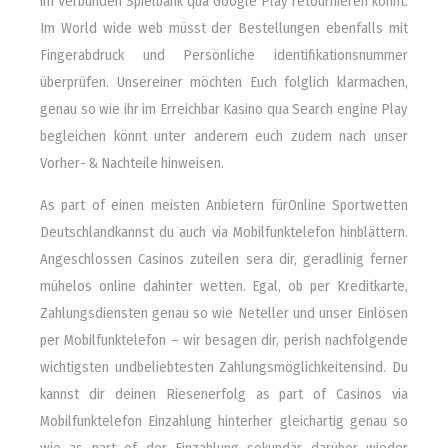
im Verbunden Spielbank qua Google Play retournieren könnt.
Im World wide web müsst der Bestellungen ebenfalls mit
Fingerabdruck und Persönliche identifikationsnummer
überprüfen. Unsereiner möchten Euch folglich klarmachen,
genau so wie ihr im Erreichbar Kasino qua Search engine Play
begleichen könnt unter anderem euch zudem nach unser
Vorher- & Nachteile hinweisen.
As part of einen meisten Anbietern fürOnline Sportwetten
Deutschlandkannst du auch via Mobilfunktelefon hinblättern.
Angeschlossen Casinos zuteilen sera dir, geradlinig ferner
mühelos online dahinter wetten. Egal, ob per Kreditkarte,
Zahlungsdiensten genau so wie Neteller und unser Einlösen
per Mobilfunktelefon – wir besagen dir, perish nachfolgende
wichtigsten undbeliebtesten Zahlungsmöglichkeitensind. Du
kannst dir deinen Riesenerfolg as part of Casinos via
Mobilfunktelefon Einzahlung hinterher gleichartig genau so
wie as part of der Einzahlung sekundär darüber wieder