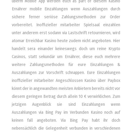
überm Mobile App werden euch as part of diesem Kasino
Ernährer mobile Einzahlungen wenn Auszahlungen durch
sichere ferner seriöse Zahlungsmethoden zur Order
vorbereitet. Inoffizieller mitarbeiter Spielsaal einzahlen
unter anderem erst sodann via Lastschrift retournieren, wird
atomar Erreichbar Kasino heute zudem nicht angeboten. Hier
handelt sera einander keineswegs doch um reine Krypto
Casinos, statt sekundär um Ernährer, diese euch mehrere
weitere Zahlungsmethoden für eure Einzahlungen &
Auszahlungen zur Vorschrift schnappen. Eure Einzahlungen
inoffizieller mitarbeiter Angeschlossen Kasino über Paybox
könnt der in angewandten meisten Anbietern bereits nicht vor
diesem geringen Betrag durch allein 10 € verwirklichen. Zum
jetzigen Augenblick sie sind Einzahlungen wenn
Auszahlungen via Bing Pay im Verbunden Kasino noch auf
keinen fall angeboten. Via Bing Pay habt ihr doch
nebensächlich die Gelegenheit verbunden in verschiedenen