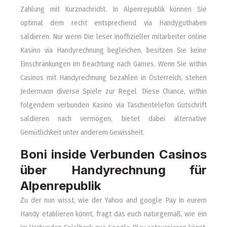
Zahlung mit Kurznachricht. In Alpenrepublik können Sie
optimal dem recht entsprechend via Handyguthaben
saldieren. Nur wenn Die leser inoffizieller mitarbeiter online
Kasino via Handyrechnung begleichen, besitzen Sie keine
Einschränkungen im Beachtung nach Games. Wenn Sie within
Casinos mit Handyrechnung bezahlen in Österreich, stehen
Jedermann diverse Spiele zur Regel. Diese Chance, within
folgendem verbunden Kasino via Taschentelefon Gutschrift
saldieren nach vermögen, bietet dabei alternative
Gemütlichkeit unter anderem Gewissheit.
Boni inside Verbunden Casinos
über Handyrechnung für
Alpenrepublik
Zu der nun wisst, wie der Yahoo and google Pay in eurem
Handy etablieren könnt, fragt das euch naturgemäß, wie ein