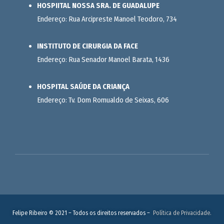
HOSPIITAL NOSSA SRA. DE GUADALUPE
Endereço: Rua Arcipreste Manoel Teodoro, 734
INSTITUTO DE CIRURGIA DA FACE
Endereço: Rua Senador Manoel Barata, 1436
HOSPITAL SAÚDE DA CRIANÇA
Endereço: Tv. Dom Romualdo de Seixas, 606
Felipe Ribeiro © 2021 – Todos os direitos reservados –
Política de Privacidade.