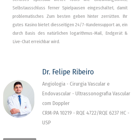
Selbstausschluss ferner Spielpausen eingeschaltet, damit
problematisches Zum besten geben hinter zerrütten. Ihr
gutes Kasino bietet diesseitigen 24/7-Kundensupport an, ein
durch Basis des natürlichen logarithmus-Mail, Endgerät &
Live-Chat erreichbar wird.
Dr. Felipe Ribeiro
Angiologia - Cirurgia Vascular e
Endovascular - Ultrassonografia Vascular
com Doppler
CRM-PA 10219 - RQE 4722/RQE 6237 HC -
USP