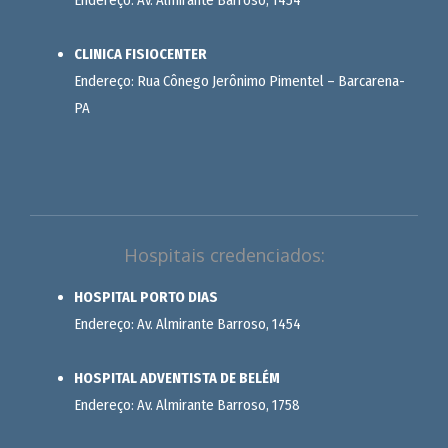
CLINICA FISIOCENTER
Endereço: Rua Cônego Jerônimo Pimentel – Barcarena-
PA
Hospitais credenciados:
HOSPITAL PORTO DIAS
Endereço: Av. Almirante Barroso, 1454
HOSPITAL ADVENTISTA DE BELÉM
Endereço: Av. Almirante Barroso, 1758