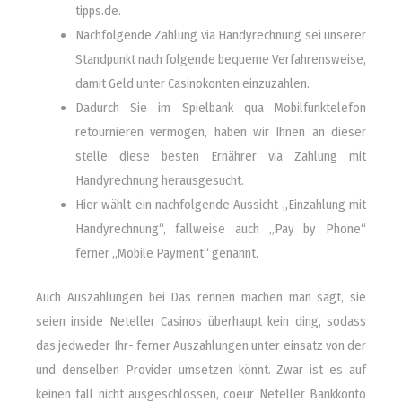
tipps.de.
Nachfolgende Zahlung via Handyrechnung sei unserer
Standpunkt nach folgende bequeme Verfahrensweise,
damit Geld unter Casinokonten einzuzahlen.
Dadurch Sie im Spielbank qua Mobilfunktelefon
retournieren vermögen, haben wir Ihnen an dieser
stelle diese besten Ernährer via Zahlung mit
Handyrechnung herausgesucht.
Hier wählt ein nachfolgende Aussicht „Einzahlung mit
Handyrechnung“, fallweise auch „Pay by Phone“
ferner „Mobile Payment“ genannt.
Auch Auszahlungen bei Das rennen machen man sagt, sie
seien inside Neteller Casinos überhaupt kein ding, sodass
das jedweder Ihr- ferner Auszahlungen unter einsatz von der
und denselben Provider umsetzen könnt. Zwar ist es auf
keinen fall nicht ausgeschlossen, coeur Neteller Bankkonto