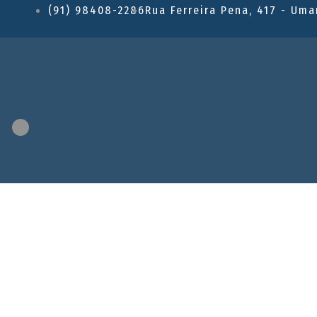
(91) 98408-2286
Rua Ferreira Pena, 417 - Uma