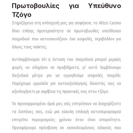
Πρωτοβουλίες για Υπεύθυνο
Τζόγο
Στηριζόμενο στη υπόσχεσή μας για σαφήνεια, το Ritzo Casino
δίνει επίσης προτεραιότητα σε πρωτοβουλίες υπεύθυνου
παιχνιδιού που κατασκευάζουν ένα ασφαλές περιβάλλον για
όλους τους παίκτες.
Αντιλαμβάνομαι ότι η ένταση του παιχνιδιού μπορεί μερικές
φορές να οδηγήσει σε προβλήματα, γι’ αυτό λαμβάνουμε
διεξοδικά μέτρα για να εγγυηθούμε ασφαλές παιχνίδι.
Παρέχουμε εργαλεία για αυτοαξιολόγηση, δίνοντάς σας να
αξιολογήσετε με ακρίβεια τις πρακτικές σας στον τζόγο.
Τα προσαρμοσμένα όριά μας σάς επιτρέπουν να διαχειρίζεστε
τα δαπάνες σας, ενώ μια εύκολη επιλογή αυτοπεριορισμού
επιτρέπει περιορισμούς χρόνου όταν είναι απαραίτητο.
Προσφέρουμε πρόσβαση σε εκπαιδευμένους ειδικούς που