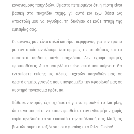
κανονισμούς παιχνιδιών. Είμαστε πεπεισμένοι ότι η πίστη είναι
βασική στα παιχνίδια τύχης, γι’ αυτό και έχω θέσει ως
αποστολή μου να εγγυώμαι τη διαύγεια σε κάθε πτυχή της
εμπειρίας σας.
Οι κανόνες μας είναι απλοί και είμαι περήφανος για τον τρόπο
με τον οποίο αναλύουμε λεπτομερώς τις αποδόσεις και τα
ποσοστά κέρδους κάθε παιχνιδιού. Δεν έχουμε κρυφές
προϋποθέσεις. Αυτό που βλέπετε είναι αυτό που παίρνετε. Θα
εντοπίσετε επίσης τις άδειες τυχερών παιχνιδιών μας σε
ορατό σημείο, γεγονός που υπογραμμίζει την αφοσίωσή μας σε
αυστηρά παγκόσμια πρότυπα.
Κάθε κανονισμός έχει σχεδιαστεί για να προωθεί το fair play,
ώστε να μπορείτε να επικεντρωθείτε στον ενδιαφέρον χωρίς
καμία αβεβαιότητα να επισκιάζει την απόλαυσή σας. Μαζί, ας
βελτιώσουμε το ταξίδι σας στο gaming στο Ritzo Casino!