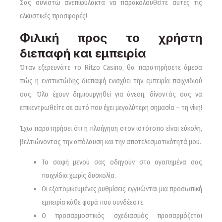
Σας συνιστώ ανεπιφύλακτα να παρακολουθείτε αυτές τις
ελκυστικές προσφορές!
Φιλική προς το χρήστη
διεπαφή και εμπειρία
Όταν εξερευνάτε το Ritzo Casino, θα παρατηρήσετε άμεσα
πώς η ενστικτώδης διεπαφή ενισχύει την εμπειρία παιχνιδιού
σας. Όλα έχουν δημιουργηθεί για άνεση, δίνοντάς σας να
επικεντρωθείτε σε αυτό που έχει μεγαλύτερη σημασία – τη νίκη!
Έχω παρατηρήσει ότι η πλοήγηση στον ιστότοπο είναι εύκολη,
βελτιώνοντας την απόλαυση και την αποτελεσματικότητά μου.
Τα σαφή μενού σας οδηγούν στα αγαπημένα σας
παιχνίδια χωρίς δυσκολία.
Οι εξατομικευμένες ρυθμίσεις εγγυώνται μια προσωπική
εμπειρία κάθε φορά που συνδέεστε.
Ο προσαρμοστικός σχεδιασμός προσαρμόζεται