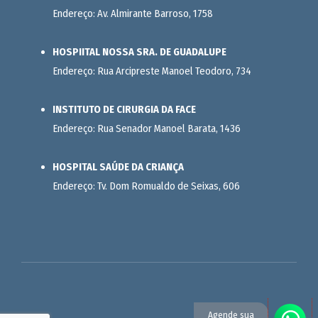
Endereço: Av. Almirante Barroso, 1758
HOSPIITAL NOSSA SRA. DE GUADALUPE
Endereço: Rua Arcipreste Manoel Teodoro, 734
INSTITUTO DE CIRURGIA DA FACE
Endereço: Rua Senador Manoel Barata, 1436
HOSPITAL SAÚDE DA CRIANÇA
Endereço: Tv. Dom Romualdo de Seixas, 606
Agende sua