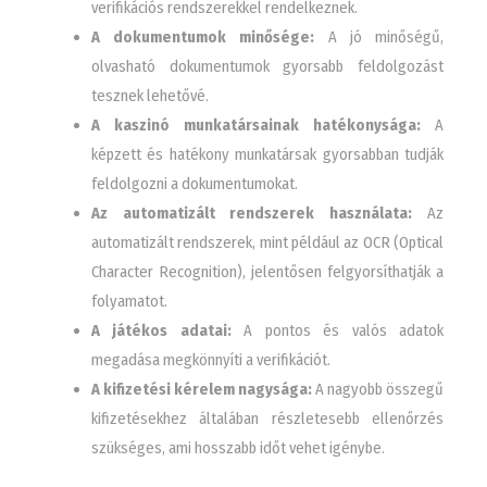
verifikációs rendszerekkel rendelkeznek.
A dokumentumok minősége:
A jó minőségű,
olvasható dokumentumok gyorsabb feldolgozást
tesznek lehetővé.
A kaszinó munkatársainak hatékonysága:
A
képzett és hatékony munkatársak gyorsabban tudják
feldolgozni a dokumentumokat.
Az automatizált rendszerek használata:
Az
automatizált rendszerek, mint például az OCR (Optical
Character Recognition), jelentősen felgyorsíthatják a
folyamatot.
A játékos adatai:
A pontos és valós adatok
megadása megkönnyíti a verifikációt.
A kifizetési kérelem nagysága:
A nagyobb összegű
kifizetésekhez általában részletesebb ellenőrzés
szükséges, ami hosszabb időt vehet igénybe.