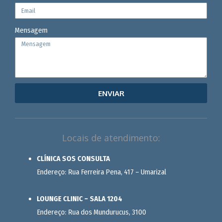
Mensagem
ENVIAR
Locais de atendimento:
CLÍNICA SOS CONSULTA
Endereço: Rua Ferreira Pena, 417 – Umarizal
LOUNGE CLINIC – SALA 1204
Endereço: Rua dos Mundurucus, 3100