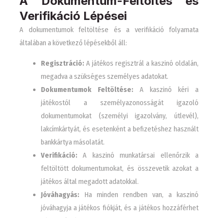
A Dokumentum-Feltöltés és
Verifikáció Lépései
A dokumentumok feltöltése és a verifikáció folyamata
általában a következő lépésekből áll:
Regisztráció:
A játékos regisztrál a kaszinó oldalán,
megadva a szükséges személyes adatokat.
Dokumentumok Feltöltése:
A kaszinó kéri a
játékostól a személyazonosságát igazoló
dokumentumokat (személyi igazolvány, útlevél),
lakcímkártyát, és esetenként a befizetéshez használt
bankkártya másolatát.
Verifikáció:
A kaszinó munkatársai ellenőrzik a
feltöltött dokumentumokat, és összevetik azokat a
játékos által megadott adatokkal.
Jóváhagyás:
Ha minden rendben van, a kaszinó
jóváhagyja a játékos fiókját, és a játékos hozzáférhet