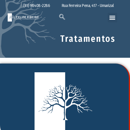
(91) 98408-2286
Rua Ferreira Pena, 417 - Umarizal
Tratamentos