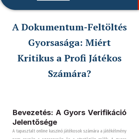
A Dokumentum-Feltöltés
Gyorsasága: Miért
Kritikus a Profi Játékos
Számára?
Bevezetés: A Gyors Verifikáció
Jelentősége
A tapasztalt online kaszinó játékosok számára a játékélmény